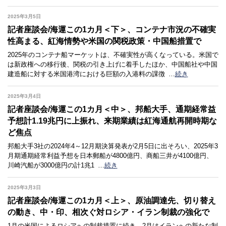
2025年3月5日
記者座談会/海運この1カ月＜下＞、コンテナ市況の不確実
性高まる、紅海情勢や米国の関税政策・中国船措置で
2025年のコンテナ船マーケットは、不確実性が高くなっている。米国で
は新政権への移行後、関税の引き上げに着手したほか、中国船社や中国
建造船に対する米国港湾における巨額の入港料の課徴
…
続き
2025年3月4日
記者座談会/海運この1カ月＜中＞、邦船大手、通期経常益
予想計1.19兆円に上振れ、来期業績は紅海通航再開時期な
ど焦点
邦船大手3社の2024年4～12月期決算発表が2月5日に出そろい、2025年3
月期通期経常利益予想を日本郵船が4800億円、商船三井が4100億円、
川崎汽船が3000億円の計1兆1
…
続き
2025年3月3日
記者座談会/海運この1カ月＜上＞、原油調達先、切り替え
の動き、中・印、相次ぐ対ロシア・イラン制裁の強化で
1月の米国によるロシアへの制裁措置に続き、2月はイランへの新たな制