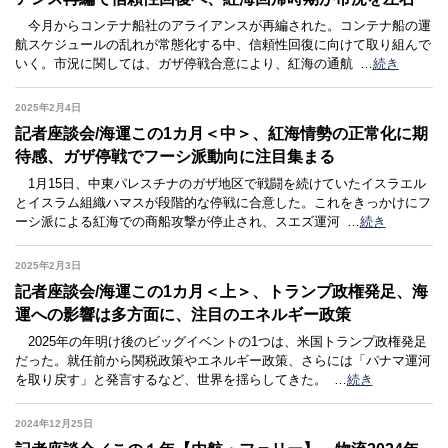
今月からコンテナ船社のアライアンスが再編された。コンテナ船の運
航スケジュールの乱れが常態化する中、信頼性回復に向けて取り組んで
いく。市況に関しては、ガザ停戦合意により、紅海の通航
…
続き
2025年2月4日
記者座談会/海運この1カ月＜中＞、紅海情勢の正常化に期
待感、ガザ停戦でフーシ派動向に注目集まる
1月15日、中東パレスチナのガザ地区で戦闘を続けていたイスラエル
とイスラム組織ハマスが段階的な停戦に合意した。これをきっかけにフ
ーシ派による紅海での商船攻撃が停止され、スエズ運河
…
続き
2025年2月3日
記者座談会/海運この1カ月＜上＞、トランプ政権発足、海
運への影響は多方面に、注目のエネルギー政策
2025年の年明け後のビッグイベントの1つは、米国トランプ政権発足
だった。就任前から関税政策やエネルギー政策、さらには「パナマ運河
を取り戻す」と発言するなど、世界を揺らしてきた。
…
続き
2024年12月25日