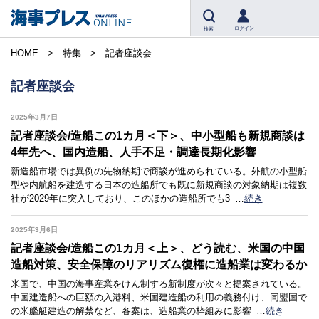
ログイン
検索
HOME
特集
記者座談会
記者座談会
2025年3月7日
記者座談会/造船この1カ月＜下＞、中小型船も新規商談は
4年先へ、国内造船、人手不足・調達長期化影響
新造船市場では異例の先物納期で商談が進められている。外航の小型船
型や内航船を建造する日本の造船所でも既に新規商談の対象納期は複数
社が2029年に突入しており、このほかの造船所でも3
…
続き
2025年3月6日
記者座談会/造船この1カ月＜上＞、どう読む、米国の中国
造船対策、安全保障のリアリズム復権に造船業は変わるか
米国で、中国の海事産業をけん制する新制度が次々と提案されている。
中国建造船への巨額の入港料、米国建造船の利用の義務付け、同盟国で
の米艦艇建造の解禁など、各案は、造船業の枠組みに影響
…
続き