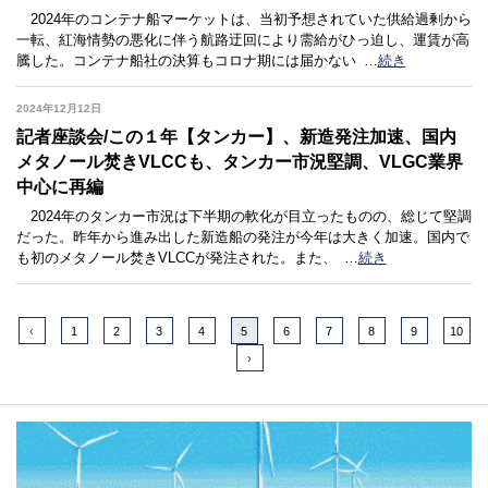
2024年のコンテナ船マーケットは、当初予想されていた供給過剰から
一転、紅海情勢の悪化に伴う航路迂回により需給がひっ迫し、運賃が高
騰した。コンテナ船社の決算もコロナ期には届かない
…
続き
2024年12月12日
記者座談会/この１年【タンカー】、新造発注加速、国内
メタノール焚きVLCCも、タンカー市況堅調、VLGC業界
中心に再編
2024年のタンカー市況は下半期の軟化が目立ったものの、総じて堅調
だった。昨年から進み出した新造船の発注が今年は大きく加速。国内で
も初のメタノール焚きVLCCが発注された。また、
…
続き
‹
1
2
3
4
5
6
7
8
9
10
›