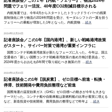
記者座談会／この１年【内航・フェリー】、物流2024年
問題でフェリー活況、40年度CO2削減目標示される
内航海運では、今年4月からスタートしたトラックドライバーの残業
規制強化に伴う物流の2024年問題を受け、モーダルシフトの一翼を担う
フェリーへの乗船が増加した1年となった。内航貨物
…
続き
2024年12月24日
記者座談会／この1年【国内港湾】、新しい戦略港湾政策
がスタート、サイバー対策で港湾が重要インフラに
国際コンテナ戦略港湾政策が新たなフェーズに入った。今年は、国土
交通省の「新しい国際コンテナ戦略港湾政策の進め方検討委員会」で、
2024年度からおおむね5年間で取り組むべき施策の方
…
続き
2024年12月23日
記者座談会この1年【脱炭素】、ゼロ目標へ前進・転換・
停滞、技術開発や費用負担整理など前進
国際海運の温室効果ガス（GHG）ゼロ目標への動きが今年も大きな
テーマだった。コンテナ船や自動車船は新燃料船の比率が着実に増える
など、新造投資や技術開発、費用負担の整理などで昨年よ
…
続き