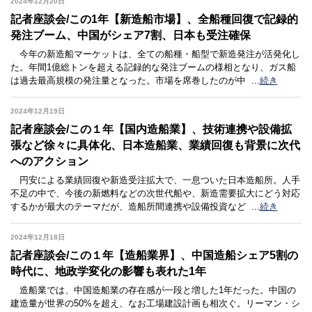
2024年12月20日
記者座談会/この1年【新造船市場】、全船種回復で記録的
発注ブーム、中国がシェア7割、日本も受注確保
今年の新造船マーケットは、全ての船種・船型で新造発注が活発化し
た。年間1億総トンを超える記録的な発注ブームの様相となり、ガス船
は過去最高規模の発注量となった。市場を席巻したのが中
…
続き
2024年12月19日
記者座談会/この１年【国内造船業】、技術連携や設備拡
張など徐々に具体化、日本造船業、業績回復も背景に次代
へのアクション
円安による業績回復や新造受注拡大で、一息ついた日本造船所。人手
不足の中で、今後の新燃料などの次世代船や、新造需要拡大にどう対応
するかが最大のテーマだが、造船所間連携や設備投資など
…
続き
2024年12月18日
記者座談会/この１年【造船業界】、中国造船シェア5割の
時代に、地政学変化の影響も表れた1年
造船業では、中国造船業の存在感が一段と増した1年だった。中国の
建造量が世界の50%を超え、なお工場建設計画も相次ぐ。リーマン・シ