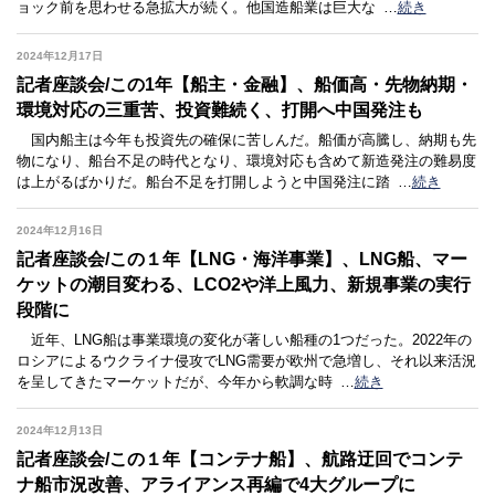
ョック前を思わせる急拡大が続く。他国造船業は巨大な
…
続き
2024年12月17日
記者座談会/この1年【船主・金融】、船価高・先物納期・
環境対応の三重苦、投資難続く、打開へ中国発注も
国内船主は今年も投資先の確保に苦しんだ。船価が高騰し、納期も先
物になり、船台不足の時代となり、環境対応も含めて新造発注の難易度
は上がるばかりだ。船台不足を打開しようと中国発注に踏
…
続き
2024年12月16日
記者座談会/この１年【LNG・海洋事業】、LNG船、マー
ケットの潮目変わる、LCO2や洋上風力、新規事業の実行
段階に
近年、LNG船は事業環境の変化が著しい船種の1つだった。2022年の
ロシアによるウクライナ侵攻でLNG需要が欧州で急増し、それ以来活況
を呈してきたマーケットだが、今年から軟調な時
…
続き
2024年12月13日
記者座談会/この１年【コンテナ船】、航路迂回でコンテ
ナ船市況改善、アライアンス再編で4大グループに