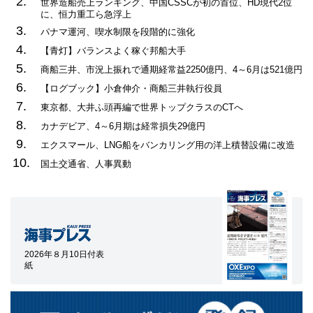
2.
世界造船売上ランキング、中国CSSCが初の首位、HD現代2位
に、恒力重工ら急浮上
3.
パナマ運河、喫水制限を段階的に強化
4.
【青灯】バランスよく稼ぐ邦船大手
5.
商船三井、市況上振れで通期経常益2250億円、4～6月は521億円
6.
【ログブック】小倉伸介・商船三井執行役員
7.
東京都、大井ふ頭再編で世界トップクラスのCTへ
8.
カナデビア、4～6月期は経常損失29億円
9.
エクスマール、LNG船をバンカリング用の洋上積替設備に改造
10.
国土交通省、人事異動
2026年８月10日付表
紙