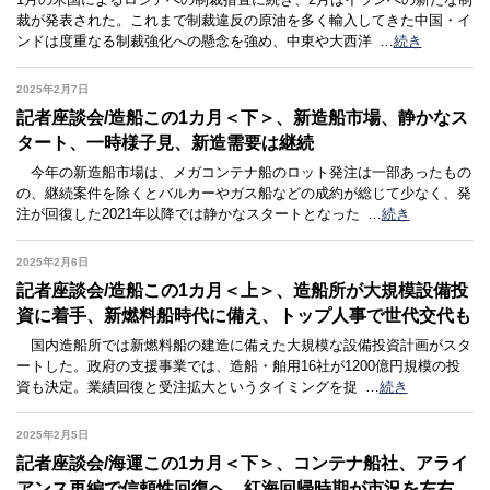
裁が発表された。これまで制裁違反の原油を多く輸入してきた中国・イ
ンドは度重なる制裁強化への懸念を強め、中東や大西洋
…
続き
2025年2月7日
記者座談会/造船この1カ月＜下＞、新造船市場、静かなス
タート、一時様子見、新造需要は継続
今年の新造船市場は、メガコンテナ船のロット発注は一部あったもの
の、継続案件を除くとバルカーやガス船などの成約が総じて少なく、発
注が回復した2021年以降では静かなスタートとなった
…
続き
2025年2月6日
記者座談会/造船この1カ月＜上＞、造船所が大規模設備投
資に着手、新燃料船時代に備え、トップ人事で世代交代も
国内造船所では新燃料船の建造に備えた大規模な設備投資計画がスタ
ートした。政府の支援事業では、造船・舶用16社が1200億円規模の投
資も決定。業績回復と受注拡大というタイミングを捉
…
続き
2025年2月5日
記者座談会/海運この1カ月＜下＞、コンテナ船社、アライ
アンス再編で信頼性回復へ、紅海回帰時期が市況を左右