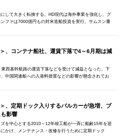
にして大きく転換する。HD現代は海外事業を強化し、グ
ンファは7000億円もの対米造船投資を実行。サムスン重
下＞、コンテナ船社、運賃下落で4～6月期は減
、東西基幹航路の運賃下落などを受けて減益となった。下
や、中国関連船への入港料措置などの影響が懸念されてお
中＞、定期ドック入りするバルカーが急増、ブ
にも影響
を中心とする2010～12年竣工船が一斉に船齢15年を迎
年にかけ、メンテナンス・改修を行うために定期ドック