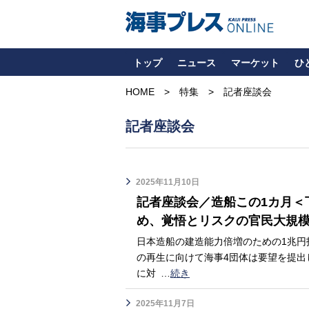
トップ
ニュース
マーケット
ひ
HOME
特集
記者座談会
記者座談会
2025年11月10日
記者座談会／造船この1カ月＜
め、覚悟とリスクの官民大規
日本造船の建造能力倍増のための1兆円
の再生に向けて海事4団体は要望を提出
に対
…
続き
2025年11月7日