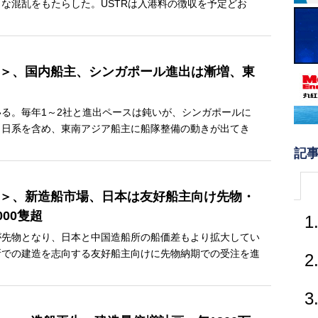
な混乱をもたらした。USTRは入港料の徴収を予定どお
上＞、国内船主、シンガポール進出は漸増、東
き
る。毎年1～2社と進出ペースは鈍いが、シンガポールに
。日系を含め、東南アジア船主に船隊整備の動きが出てき
記
下＞、新造船市場、日本は友好船主向け先物・
00隻超
1
が先物となり、日本と中国造船所の船価差もより拡大してい
所での建造を志向する友好船主向けに先物納期での受注を進
2
3