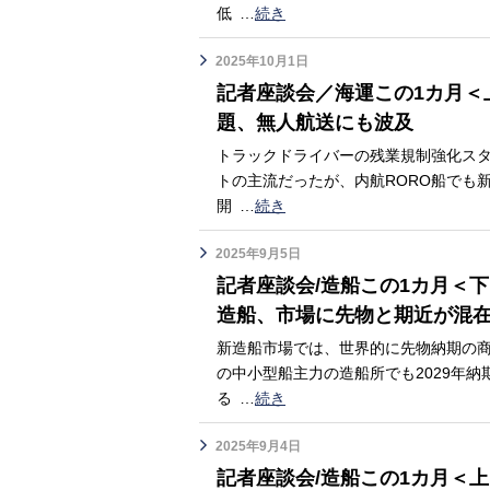
低
…
続き
2025年10月1日
記者座談会／海運この1カ月＜上
題、無人航送にも波及
トラックドライバーの残業規制強化スタ
トの主流だったが、内航RORO船でも
開
…
続き
2025年9月5日
記者座談会/造船この1カ月＜
造船、市場に先物と期近が混
新造船市場では、世界的に先物納期の
の中小型船主力の造船所でも2029年納
る
…
続き
2025年9月4日
記者座談会/造船この1カ月＜