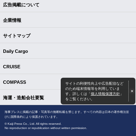
広告掲載について
企業情報
サイトマップ
Daily Cargo
CRUISE
COMPASS
サイトの利便性向上や広告配信など
のため端末情報等を利用していま
す。詳しくは「
個人情報保護方針
」
海運・造船会社要覧
をご覧ください。
海事プレスに掲載の記事・写真等の無断転載を禁じます。すべての内容は日本の著作権法並
びに国際条約により保護されています。
© Kaiji Press Co., Ltd. All rights reserved.
No reproduction or republication without written permission.