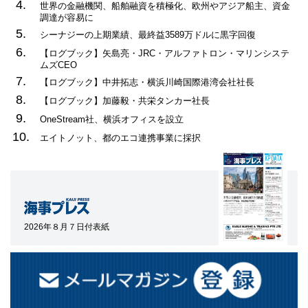
4.
世界の金融機関、船舶融資を積極化、欧州やアジア船主、資金
調達が容易に
5.
シーナジーの上期業績、最終益3589万ドルに黒字回復
6.
【ログブック】矢島亮・JRC・アルファトロン・マリンシステ
ムズCEO
7.
【ログブック】中井拓志・横浜川崎国際港湾会社社長
8.
【ログブック】加藤毅・共栄タンカー社長
9.
OneStream社、横浜オフィスを設立
10.
エイトノット、都のエコ連携事業に採択
2026年８月７日付表紙