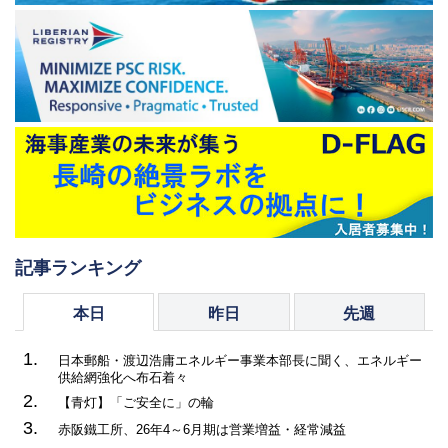
記事ランキング
本日
昨日
先週
1.
日本郵船・渡辺浩庸エネルギー事業本部長に聞く、エネルギー
供給網強化へ布石着々
2.
【青灯】「ご安全に」の輪
3.
赤阪鐵工所、26年4～6月期は営業増益・経常減益