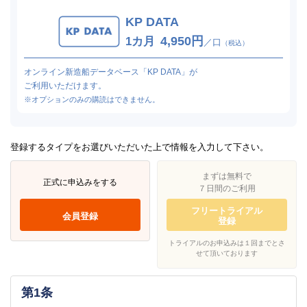
KP DATA
4,950円
1カ月
／口
（税込）
オンライン新造船データベース「KP DATA」が
ご利用いただけます。
※オプションのみの購読はできません。
登録するタイプをお選びいただいた上で情報を入力して下さい。
まずは無料で
正式に申込みをする
７日間のご利用
フリートライアル
会員登録
登録
トライアルのお申込みは１回までとさ
せて頂いております
第1条