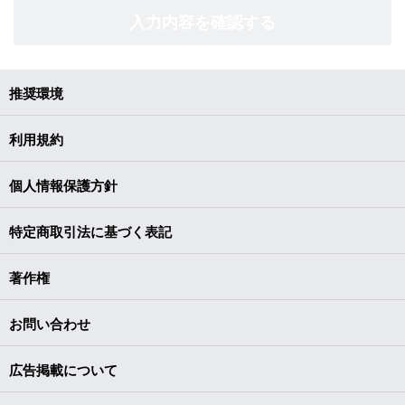
暴力的な要求行為
入力内容を確認する
法的な責任を超えた不当な要求行為
取引に関して、脅迫的な言動をし、または暴力を用いる行為
風説を流布し、偽計を用いまたは威力を用いて当社の信用を毀
損し、または当社の業務を妨害する行為
その他前各号に準ずる行為
推奨環境
第10条（会員資格の中断・取消）
利用規約
利用者が以下の項目に該当する場合、当社は、事前に通知するこ
となく、直ちに当該利用者の利用者資格を中断又は将来に向かっ
個人情報保護方針
て取り消すことができるものとします。
利用申込において、虚偽の申告を行ったことが判明した場合
第8条で禁止している事項に該当する行為を行った場合
特定商取引法に基づく表記
手段を問わず、情報利用サービスの運営を妨害した場合
本規約に違反した場合
著作権
利用者として不適切と当社が判断した場合 当社が、これらの措
置を取ったことで、当該利用者が当サービスを利用できず、こ
れにより損害が発生したとしても、当社は、いかなる責任も負
お問い合わせ
いません。
第11条（損害賠償）
広告掲載について
会員は、会員が本規約及び法令の定めに違反したことにより、当