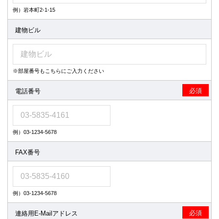
会員の登録情報は、法令及び国家機関等において開示が求められ
例）岩本町2-1-15
た場合は、開示することがあります。
第8条（禁止事項）
建物ビル
会員は、当サービス利用にあたって、以下の行為を行ってはなら
ないものとします。
他の利用者、第三者（コンテンツ提供者を含む、以下本条にお
※部屋番号もこちらにご入力ください
いて同様）もしくは当社の著作権又はその他の権利を侵害する
行為、及び侵害するおそれのある行為。
必須
電話番号
他の利用者、第三者もしくは当社の財産又はプライバシーを侵
害する行為、及び侵害するおそれのある行為。
他の利用者、第三者もしくは当社を誹謗中傷する行為。
公序良俗に反する行為、又はそのおそれのある行為もしくは公
序良俗に反する情報を他の利用者又は第三者に提供する行為
例）03-1234-5678
犯罪的行為、又は犯罪的行為に結びつく行為もしくはおそれの
ある行為
FAX番号
電子版のユーザーＩＤ及びパスワードを不正に使用する行為
コンピューターウィルス等の有害なプログラムを当サービスを
通じて、又は当サービスに関連して使用し、もしくは提供する
行為
例）03-1234-5678
当サイト内の情報を、当社の同意なしに、生成AI等（人工知
能、RPA、ロボット、プログラム、ソフトウェア等を含むがこ
れに限りません。）に学習させる行為、またはデータマイニン
必須
連絡用E-Mailアドレス