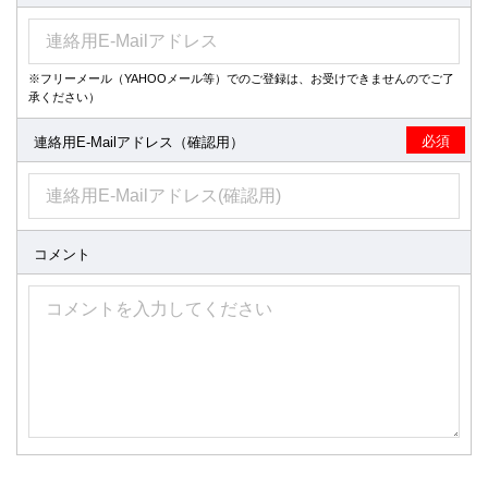
グ、テキストマイニング、AI開発を目的としたディープラーニ
ングその他の情報処理、情報解析のために利用する行為
第9条（反社会的勢力の排除）
※フリーメール（YAHOOメール等）でのご登録は、お受けできませんのでご了
承ください）
会員は、当社に対して、次の各号の事項を表明し、かつ、将来に
わたっても確約します。
必須
連絡用E-Mailアドレス（確認用）
自らが、暴力団、暴力団員、暴力団員でなくなった時から5年
を経過しない者、暴力団準構成員、暴力団関係企業、総会屋、
社会運動等標ぼうゴロ又は特殊知能暴力集団等、その他これら
に準ずる者（以下、反社会的勢力）ではないこと。
会員が法人の場合、反社会的勢力が経営を支配している、また
コメント
は実質的に関与していると認められる関係を有しないこと。
反社会的勢力を利用していると認められる関係を有しないこ
と。
自らが、反社会的勢力に対して資金等を提供し、または便宜を
供与する等の関与をしていると認められる関係を有しないこ
と。
会員が法人の場合、自らの役員または経営に実質的に関与して
いる者が反社会的勢力と社会的に非難されるべき関係を有しな
いこと。
会員は、自らまたは第三者を利用して、当社に対し次の各号に該
当する行為をしないことを確約します。