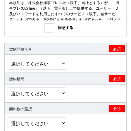
本規約は、株式会社海事プレス社（以下、当社とする）が、「海
事プレスOnline」（以下、電子版）上で提供する、ユーザーＩＤ
及びパスワードを利用したすべてのサービス（以下、当サービ
ス）が利用できる、第2条に定める会員が利用するため、当社と会
員との間の契約条件を定めるものとします。
同意する
第2条（サービス内容）
電子版では、「日刊海事プレス」等の当社の発行物に掲載され
た記事、独自コンテンツなどを、電子版の会員に限定して提供
必須
契約開始年月
するサービスを行います。
当社は会員への事前通知なく、会員に提供するサービス内容・
項目の追加、変更、削除、部分改廃をすることができ、会員は
これを承諾するものとします。
電子版の内容変更等につき当社は一切の責任を負わないものと
必須
契約期間
します。
第3条（サービス利用）
当サービス利用者（会員）は本規約に同意のうえ利用するものと
します。
必須
契約数の選択
第4条（サービス利用の申込）
電子版利用希望者は、「海事プレスOnline利用規約」に基づき、
所定の手続きに従って申込を行います。当サービス利用希望者