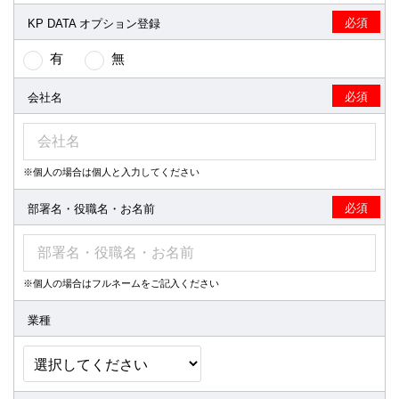
は、利用申込に関して、本規約の他の条項について同意するこ
と、さらに、利用者の登録内容に不備があったことで利用者が不
必須
KP DATA オプション登録
利益を被ったとしても、当社が一切その責任を負わないことに同
意するものとします。
有
無
第5条（サービス利用申込の承諾）
必須
会社名
利用希望者が第4条に規定する利用申込を行った後、当社は利用希
望者の利用申込の審査を行います。申込内容を承諾した場合、利
用希望者に電子版のユーザーＩＤ及びパスワードを発行し、利用
希望者に対して利用希望申込時に登録した電子メールアドレスま
たはファックスで通知します。しかし、次の項目に該当する場
※個人の場合は個人と入力してください
合、利用申込を断ることができます。
必須
部署名・役職名・お名前
利用申込者が過去において、電子版の利用規約違反等により、
会員資格の取り消しが行われている場合。
申込内容に記入漏れ、または虚偽、誤記があった場合。
当社が、利用希望者を会員とすることが不適当と判断する場
合。
※個人の場合はフルネームをご記入ください
当社は、利用申込承諾後であっても、前項のいずれかに該当する
業種
ことが判明した場合、または、本規約の規定に違反した場合、当
該会員に対し通知をもって利用申込の承諾を取り消し、電子版の
ユーザーＩＤ及びパスワードを抹消することができます。会員
は、自己の責任と負担において、本サービスを利用するために必
要な通信機器、ソフトウエアなどを準備します。会員はまた、自