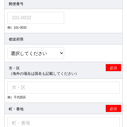
己の費用と負担で任意の通信サービスを経由して本サービスを利
郵便番号
用するものとします。
第6条（ＩＤ、パスワードの管理義務）
会員は、電子版のユーザーＩＤ及びパスワードの使用及び管理に
例）101-0032
ついて一切の責任を負うものとします。
会員は、電子版のユーザーＩＤ、パスワードを第三者に利用させ
都道府県
たり、貸与、譲渡、名義変更、売買などをしてはならないともの
とします。
電子版のＩＤ及びパスワードの管理不十分、使用上の過誤、第三
者の使用など等による損害の責任は、会員が負うものとし、当社
は一切責任を負いません。
会員は、パスワードを失念した場合は直ちに当社に申し出、当社
必須
市・区
の指示に従うものとします。
（海外の場合は国名も記載してください）
会員が、電子版の利用に起因または関連して、第三者に損害を与
えた場合、会員は自己の責任と費用において解決し、当社に迷惑
をかけてはならず、また、損害を与えてはならないものとしま
す。
例）千代田区
第7条（登録情報の内容の変更）
会員は、利用申込時に届け出た内容に変更があった場合は、変更
必須
町・番地
届出を行うものとします。
会員が変更届を怠った場合に、当社からの通知が不到達となるな
どの不利益を被ったとしても当社は一切の義務を負いません。