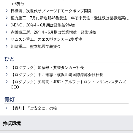
＋6隻分
日機装、次世代サブマージドモータポンプ開発
恒力重工、7月に新造船46隻受注、年初来受注・受注残は世界最高に
J-ENG、26年4～6月期は経常益9%増
赤阪鐵工所、26年4～6月期は営業増益・経常減益
サムスン重工、スエズ型タンカー2隻受注
川崎重工、熊本地震で義援金
ひと
【ログブック】加藤毅・共栄タンカー社長
【ログブック】中井拓志・横浜川崎国際港湾会社社長
【ログブック】矢島亮・JRC・アルファトロン・マリンシステムズ
CEO
青灯
【青灯】「ご安全に」の輪
推奨環境