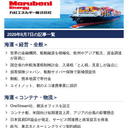
2026年8月7日の記事一覧
海運＜経営・全般＞
世界の金融機関、船舶融資を積極化、欧州やアジア船主、資金調達
が容易に
国交省の外航海運税制検討会、入港税「とん税」見直しが論点に
損害保険ジャパン、船舶サイバー保険で新補償提供
郵船、熊本地震で寄付金
エイトノット、都のエコ連携事業に採択
海運＜コンテナ・物流＞
OneStream社、横浜オフィスを設立
コンテナ船、米国向け短期運賃上昇、アジアの台風の影響懸念
日本貿易DX協会が発足、サービス間連携と政策提言を推進
鈴与、東北大とネーミングライツ契約締結