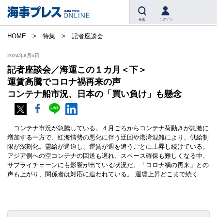
ログイン
検索
HOME
特集
記者座談会
2024年6月5日
記者座談会／海運この１カ月＜下＞
運賃高騰でコロナ禍再来の声
コンテナ船市況、日本の「買い負け」も懸念
コンテナ市況が急騰している。４月ごろからコンテナ荷動きが急激に
増加する一方で、紅海情勢の悪化に伴う迂回や港湾混雑により、供給制
限が深刻化。需給が逼迫し、運賃が週を追うごとに上昇し続けている。
アジア側への空コンテナの回送も遅れ、スペース確保も難しくなる中、
サプライチェーンにも影響が出ている状況だ。「コロナ禍の再来」との
声も上がり、関係者は対応に追われている。 運賃上昇どこまで続く...