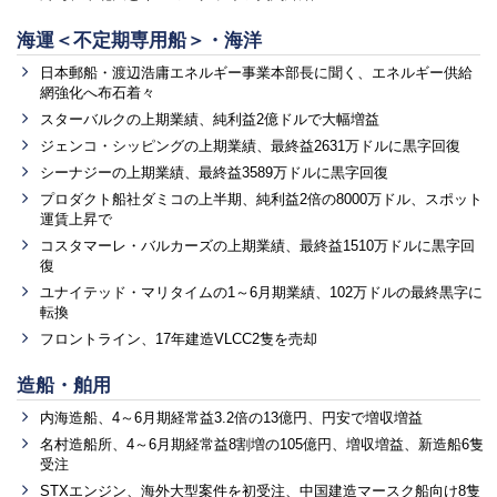
海運＜不定期専用船＞・海洋
日本郵船・渡辺浩庸エネルギー事業本部長に聞く、エネルギー供給
網強化へ布石着々
スターバルクの上期業績、純利益2億ドルで大幅増益
ジェンコ・シッピングの上期業績、最終益2631万ドルに黒字回復
シーナジーの上期業績、最終益3589万ドルに黒字回復
プロダクト船社ダミコの上半期、純利益2倍の8000万ドル、スポット
運賃上昇で
コスタマーレ・バルカーズの上期業績、最終益1510万ドルに黒字回
復
ユナイテッド・マリタイムの1～6月期業績、102万ドルの最終黒字に
転換
フロントライン、17年建造VLCC2隻を売却
造船・舶用
内海造船、4～6月期経常益3.2倍の13億円、円安で増収増益
名村造船所、4～6月期経常益8割増の105億円、増収増益、新造船6隻
受注
STXエンジン、海外大型案件を初受注、中国建造マースク船向け8隻