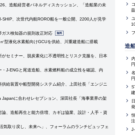
ム2026、造船経営者パネルディスカッション、「造船業の未
益
SIM-SHIP、次世代内航RORO船を一般公開、2200人が見学
1
器、携帯ガス検知器の規則改正対応
無料
ノ、4万㎥型液化水素船向けGCUを供給、川重建造船に搭載
造
スク研究所がセミナー、脱炭素化に不透明性とリスク克服を、日本
内
ヤンマー・J-ENGと尾道造船、水素燃料船の成立性を確認、内
造船、燃料供給装置や船型開発システム紹介、上田社長「エンジニ
、Sea Japanに合わせレセプション、深田社長「海事業界の架
トップが討論、造船再生と能力倍増、カギは協業、設計・人手・資
、菅会長「活気取り戻し、未来へ」、フォーラムのランチビュッフェ
J