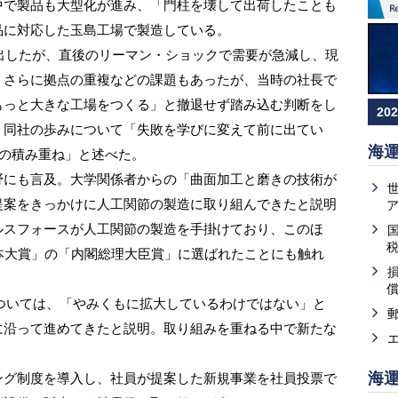
で製品も大型化が進み、「門柱を壊して出荷したことも
品に対応した玉島工場で製造している。
出したが、直後のリーマン・ショックで需要が急減し、現
。さらに拠点の重複などの課題もあったが、当時の社長で
もっと大きな工場をつくる」と撤退せず踏み込む判断をし
20
、同社の歩みについて「失敗を学びに変えて前に出てい
海
年の積み重ね」と述べた。
にも言及。大学関係者からの「曲面加工と磨きの技術が
提案をきっかけに人工関節の製造に取り組んできたと説明
ルスフォースが人工関節の製造を手掛けており、このほ
本大賞」の「内閣総理大臣賞」に選ばれたことにも触れ
ついては、「やみくもに拡大しているわけではない」と
に沿って進めてきたと説明。取り組みを重ねる中で新たな
海
グ制度を導入し、社員が提案した新規事業を社員投票で