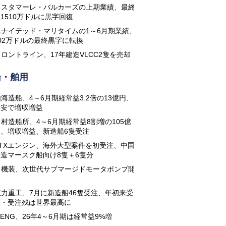
コスタマーレ・バルカーズの上期業績、最終
1510万ドルに黒字回復
ユナイテッド・マリタイムの1～6月期業績、
02万ドルの最終黒字に転換
フロントライン、17年建造VLCC2隻を売却
船・舶用
海造船、4～6月期経常益3.2倍の13億円、
円安で増収増益
名村造船所、4～6月期経常益8割増の105億
円、増収増益、新造船6隻受注
STXエンジン、海外大型案件を初受注、中国
建造マースク船向け8隻＋6隻分
日機装、次世代サブマージドモータポンプ開
発
恒力重工、7月に新造船46隻受注、年初来受
注・受注残は世界最高に
-ENG、26年4～6月期は経常益9%増