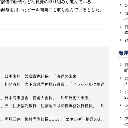
グ設備の販売など社員発の取り組みが進んでいる。
O
酵母を用いたビール開発にも取り組んでいるとした。
海
2026、日本郵船 曽我貴也社長、「海運の未来」
ォーラム、川崎汽船 岩下方誠専務執行役員、「ドライバルク輸送
2
2026、日本海事協会 菅勇人会長、「船舶技術の未来」
2026、三井住友信託銀行 佐藤理郎取締役専務執行役員、「船
2026、商船三井 梅村尚副社長COO、「エネルギー輸送の未
の