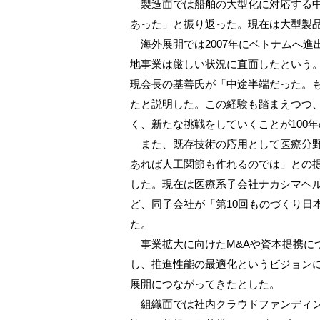
製造面では船舶の大型化に対応する中
あった」と振り返った。現在は大型製
海外展開では2007年にベトナムへ進
地事業は厳しい状況に直面したという
現会長の基善氏が「中途半端だった。
たと説明した。この経験も踏まえつつ
く、新たな挑戦をしていくことが100
また、既存技術の応用として医療分野
あれば人工関節も作れるのでは」との
した。現在は医療系子会社ナカシマヘ
ど、同子会社が「第10回ものづくり日
た。
事業拡大に向けたM&Aや資本提携に
し、推進性能の最適化というビジョン
展開につながってきたとした。
組織面では社内クラウドファンディン