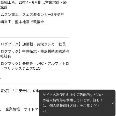
赤阪鐵工所、26年4～6月期は営業増益・経
常減益
サムスン重工、スエズ型タンカー2隻受注
川崎重工、熊本地震で義援金
と
【ログブック】加藤毅・共栄タンカー社長
【ログブック】中井拓志・横浜川崎国際港湾
会社社長
【ログブック】矢島亮・JRC・アルファトロ
ン・マリンシステムズCEO
灯
【青灯】「ご安全に」の輪
サイトの利便性向上や広告配信などのた
め端末情報等を利用しています。詳しく
は「
個人情報保護方針
」をご覧くださ
て
企業情報
サイトマップ
い。