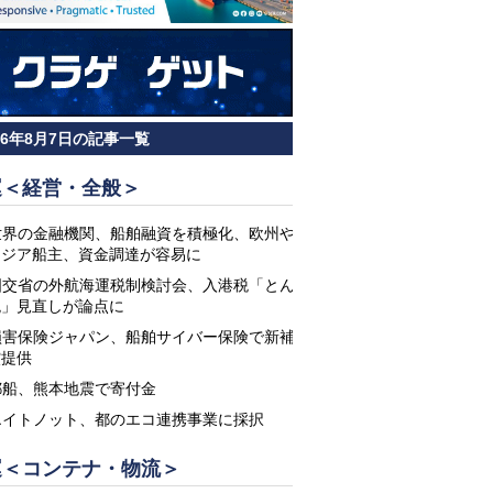
26年8月7日の記事一覧
運＜経営・全般＞
世界の金融機関、船舶融資を積極化、欧州や
アジア船主、資金調達が容易に
国交省の外航海運税制検討会、入港税「とん
税」見直しが論点に
損害保険ジャパン、船舶サイバー保険で新補
償提供
郵船、熊本地震で寄付金
エイトノット、都のエコ連携事業に採択
運＜コンテナ・物流＞