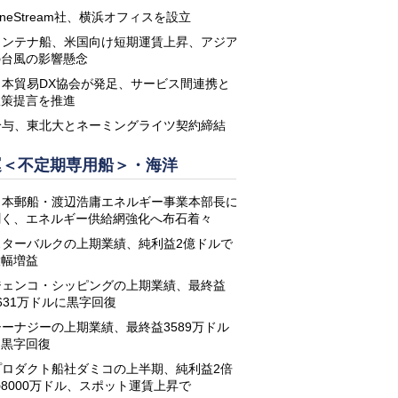
neStream社、横浜オフィスを設立
コンテナ船、米国向け短期運賃上昇、アジア
の台風の影響懸念
日本貿易DX協会が発足、サービス間連携と
政策提言を推進
鈴与、東北大とネーミングライツ契約締結
運＜不定期専用船＞・海洋
日本郵船・渡辺浩庸エネルギー事業本部長に
聞く、エネルギー供給網強化へ布石着々
スターバルクの上期業績、純利益2億ドルで
大幅増益
ジェンコ・シッピングの上期業績、最終益
631万ドルに黒字回復
シーナジーの上期業績、最終益3589万ドル
に黒字回復
プロダクト船社ダミコの上半期、純利益2倍
8000万ドル、スポット運賃上昇で