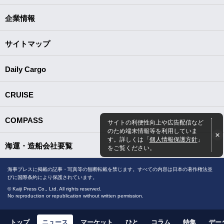
企業情報
サイトマップ
Daily Cargo
CRUISE
COMPASS
サイトの利便性向上や広告配信など
のため端末情報等を利用していま
す。詳しくは「
個人情報保護方針
」
海運・造船会社要覧
をご覧ください。
海事プレスに掲載の記事・写真等の無断転載を禁じます。すべての内容は日本の著作権法並
びに国際条約により保護されています。
© Kaiji Press Co., Ltd. All rights reserved.
No reproduction or republication without written permission.
トップ
ニュース
マーケット
ひと
コラム
特集
デー