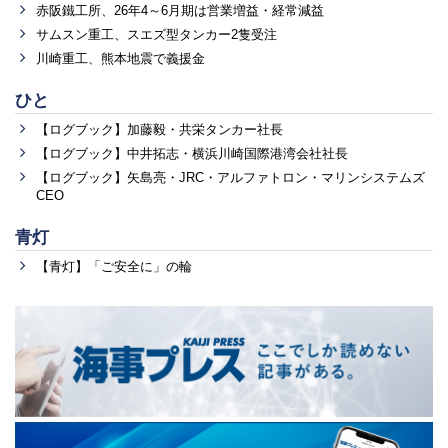
赤阪鐵工所、26年4～6月期は営業増益・経常減益
サムスン重工、スエズ型タンカー2隻受注
川崎重工、熊本地震で義援金
ひと
【ログブック】加藤毅・共栄タンカー社長
【ログブック】中井拓志・横浜川崎国際港湾会社社長
【ログブック】矢島亮・JRC・アルファトロン・マリンシステムズ
CEO
青灯
【青灯】「ご安全に」の輪