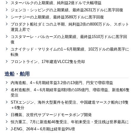
スターバルクの上期業績、純利益2億ドルで大幅増益
ジェンコ・シッピングの上期業績、最終益2631万ドルに黒字回復
シーナジーの上期業績、最終益3589万ドルに黒字回復
プロダクト船社ダミコの上半期、純利益2倍の8000万ドル、スポット
運賃上昇で
コスタマーレ・バルカーズの上期業績、最終益1510万ドルに黒字回
復
ユナイテッド・マリタイムの1～6月期業績、102万ドルの最終黒字に
転換
フロントライン、17年建造VLCC2隻を売却
造船・舶用
内海造船、4～6月期経常益3.2倍の13億円、円安で増収増益
名村造船所、4～6月期経常益8割増の105億円、増収増益、新造船6隻
受注
STXエンジン、海外大型案件を初受注、中国建造マースク船向け8隻
＋6隻分
日機装、次世代サブマージドモータポンプ開発
恒力重工、7月に新造船46隻受注、年初来受注・受注残は世界最高に
J-ENG、26年4～6月期は経常益9%増