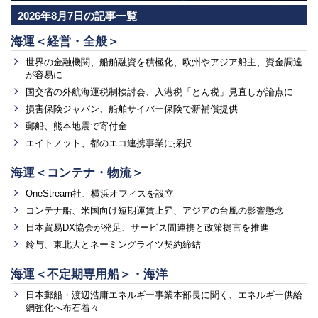
2026年8月7日の記事一覧
海運＜経営・全般＞
世界の金融機関、船舶融資を積極化、欧州やアジア船主、資金調達
が容易に
国交省の外航海運税制検討会、入港税「とん税」見直しが論点に
損害保険ジャパン、船舶サイバー保険で新補償提供
郵船、熊本地震で寄付金
エイトノット、都のエコ連携事業に採択
海運＜コンテナ・物流＞
OneStream社、横浜オフィスを設立
コンテナ船、米国向け短期運賃上昇、アジアの台風の影響懸念
日本貿易DX協会が発足、サービス間連携と政策提言を推進
鈴与、東北大とネーミングライツ契約締結
海運＜不定期専用船＞・海洋
日本郵船・渡辺浩庸エネルギー事業本部長に聞く、エネルギー供給
網強化へ布石着々