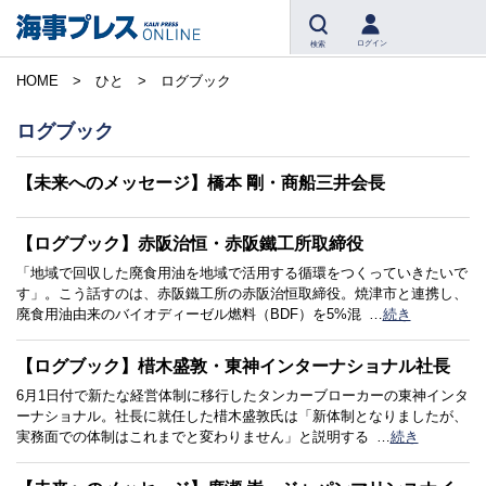
ログイン
検索
HOME
ひと
ログブック
ログブック
【未来へのメッセージ】橋本 剛・商船三井会長
【ログブック】赤阪治恒・赤阪鐵工所取締役
「地域で回収した廃食用油を地域で活用する循環をつくっていきたいで
す」。こう話すのは、赤阪鐵工所の赤阪治恒取締役。焼津市と連携し、
廃食用油由来のバイオディーゼル燃料（BDF）を5%混
…
続き
【ログブック】棤木盛敦・東神インターナショナル社長
6月1日付で新たな経営体制に移行したタンカーブローカーの東神インタ
ーナショナル。社長に就任した棤木盛敦氏は「新体制となりましたが、
実務面での体制はこれまでと変わりません」と説明する
…
続き