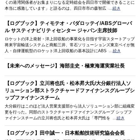
くの港湾関係者がお集まりになる定時総会を四日市で開催できることに
本当に感激しています」と語るのは、四日市市の森智広
…
続き
【ログブック】ティモテオ・バダロッテイ/ABSグローバ
ル サスティナビリティセンター ジャパン主席技師
ロケットの洋上発射・洋上回収船の事業化を目指す宇宙スタートアップ
将来宇宙輸送システムと商船三井、常石ソリューションズ東京ベイが無
人・自律運航型のロケット洋上回収船の基本設計にABS
…
続き
【未来へのメッセージ】海部圭史・極東海運実業社長
【ログブック】立川将也氏・松本昇大氏/大分銀行法人ソ
リューション部ストラクチャードファイナンスグループシ
ップファイナンスチーム
大分銀行はこのほど法人営業支援部から法人ソリューション部に組織変
更を行った。同部のストラクチャードファイナンスグループ シップフ
ァイナンスチームの立川将也氏と松本昇大氏は「専門性を
…
続き
【ログブック】田中誠一・日本船舶技術研究協会会長