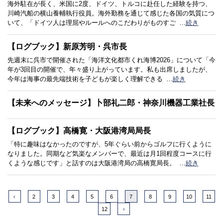
海外駐在が長く、米国に2度、ドイツ、トルコに赴任した経験を持つ、
川崎汽船の横山養輔執行役員。海外勤務を通じて感じた各国の気質につ
いて、「ドイツ人は理屈やルールへのこだわりがものすご
…
続き
【ログブック】新原芳明・呉市長
先週末に呉市で開催された「海洋文化都市くれ海博2026」について「今
年が3回目の開催で、年々盛り上がっています。私も出席しましたが、
今年は海事の最先端技術を子どもが楽しく理解できる
…
続き
【未来へのメッセージ】卜部礼二郎・神奈川機器工業社長
【ログブック】高橋寛・大阪港湾局局長
「特に趣味はなかったのですが、5年ぐらい前からゴルフに行くように
なりました。同期など気楽なメンバーで、最近は月1回程度コースに行
くような感じです」と話すのは大阪港湾局の高橋寛局長。
…
続き
‹
2
3
4
5
6
7
8
9
10
11
12
›