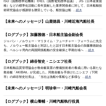
ISO（国際標準化機構）やIEC（国際電気標準会議）、JIS（日本産業規
格）などの標準化活動に長年貢献した業界関係者に対して、日本船舶技
術研究協会が感謝状を贈呈している。船技協は船
…
続き
【未来へのメッセージ】山鹿徳昌・川崎近海汽船社長
【ログブック】加藤雅徳・日本船主協会副会長
ジャパン・ノルウェー・マリタイム・フューチャー・フォーラムに先立
ち、ノルウェー船主協会と対話したと話す日本船主協会の加藤雅徳副会
長。ペルシャ湾内の両国関係船舶の安全確保と早期出域へ
…
続き
【ログブック】綿谷智史・ニシエフ社長
日本船舶品質管理協会が救命艇装置の整備技術者の養成に用いる新たな
救命艇「AKIBAⅡ」が完成した。同救命艇を手掛けたニシエフ（下関
市）の綿谷智史社長は、「当社は漁船や客船など多様な
…
続き
【未来へのメッセージ】明珍幸一・川崎汽船会長
【ログブック】横山養輔・川崎汽船執行役員