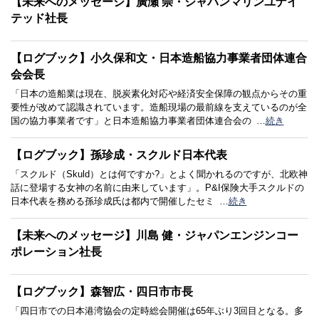
【未来へのメッセージ】廣瀬 崇・ジャパンマリンユナイ
テッド社長
【ログブック】小久保和文・日本造船協力事業者団体連合
会会長
「日本の造船業は現在、脱炭素化対応や経済安全保障の観点からその重
要性が改めて認識されています。造船現場の最前線を支えているのが全
国の協力事業者です」と日本造船協力事業者団体連合会の
…
続き
【ログブック】孫珍成・スクルド日本代表
「スクルド（Skuld）とは何ですか?」とよく聞かれるのですが、北欧神
話に登場する女神の名前に由来しています」。P&I保険大手スクルドの
日本代表を務める孫珍成氏は都内で開催したセミ
…
続き
【未来へのメッセージ】川島 健・ジャパンエンジンコー
ポレーション社長
【ログブック】森智広・四日市市長
「四日市での日本港湾協会の定時総会開催は65年ぶり3回目となる。多