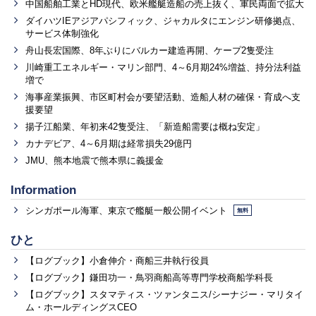
中国船舶工業とHD現代、欧米艦艇造船の売上抜く、軍民両面で拡大
ダイハツIEアジアパシフィック、ジャカルタにエンジン研修拠点、
サービス体制強化
舟山長宏国際、8年ぶりにバルカー建造再開、ケープ2隻受注
川崎重工エネルギー・マリン部門、4～6月期24%増益、持分法利益
増で
海事産業振興、市区町村会が要望活動、造船人材の確保・育成へ支
援要望
揚子江船業、年初来42隻受注、「新造船需要は概ね安定」
カナデビア、4～6月期は経常損失29億円
JMU、熊本地震で熊本県に義援金
Information
シンガポール海軍、東京で艦艇一般公開イベント
無料
ひと
【ログブック】小倉伸介・商船三井執行役員
【ログブック】鎌田功一・鳥羽商船高等専門学校商船学科長
【ログブック】スタマティス・ツァンタニス/シーナジー・マリタイ
ム・ホールディングスCEO