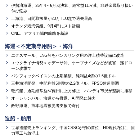
伊勢湾海運、26年4～6月期決算、経常益11%減、非鉄金属取り扱い
伸び悩み
上海港、日間取扱量が20万TEU超で過去最高
オランダ港湾労組、9月4日にスト計画
ONE、アフリカ域内航路を新設
海運＜不定期専用船＞・海洋
エクスマール、LNG船をバンカリング用の洋上積替設備に改造
＜ウクライナ情勢＞オデーサ沖、ケープサイズなどが被害、露ドロ
ーン攻撃で
パシフィックベイスンの上期業績、純利益4倍の1.5億ドル
三井海洋開発、中間利益5割増の2.2億ドル、FPSO建造順調
乾汽船、通期経常益57億円に上方修正、ハンディ市況が堅調に推移
オーシャンパル、海運から撤退、AI開発に注力
飯野海運、熊本地震被災者支援で寄付
造船・舶用
世界造船売上ランキング、中国CSSCが初の首位、HD現代2位に、恒
力重工ら急浮上