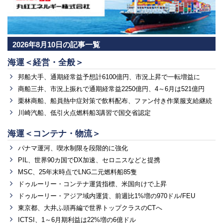
2026年8月10日の記事一覧
海運＜経営・全般＞
邦船大手、通期経常益予想計6100億円、市況上昇で一転増益に
商船三井、市況上振れで通期経常益2250億円、4～6月は521億円
栗林商船、船員熱中症対策で飲料配布、ファン付き作業服支給継続
川崎汽船、低引火点燃料船3講習で国交省認定
海運＜コンテナ・物流＞
パナマ運河、喫水制限を段階的に強化
PIL、世界90カ国でDX加速、セロニスなどと提携
MSC、25年末時点でLNG二元燃料船85隻
ドゥルーリー・コンテナ運賃指標、米国向けで上昇
ドゥルーリー・アジア域内運賃、前週比1%増の970ドル/FEU
東京都、大井ふ頭再編で世界トップクラスのCTへ
ICTSI、1～6月期利益は22%増の6億ドル