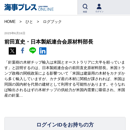
ログイン
検索
HOME
ひと
ログブック
2025年6月16日
前田直史・日本製紙連合会原材料部長
「針葉樹の木材チップ輸入は米国とオーストラリアに大半を頼っていま
す」と説明するのは、日本製紙連合会の前田直史原材料部長。米国トラ
ンプ政権の関税政策による影響ついて「米国は建築用の木材をカナダか
ら多く輸入していますが、カナダ産の木材に関税が課されれば、米国は
同国の国内材を代替の建材として利用する可能性があります。そうなれ
ば輸出されるはずの木材チップの供給力が米国内需要に吸収され、米国
産の針葉...
ログインIDをお持ちの方