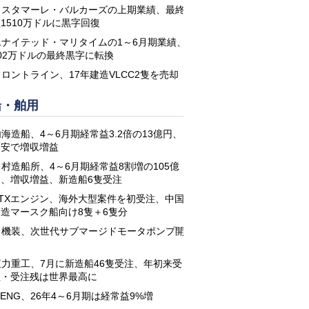
コスタマーレ・バルカーズの上期業績、最終
1510万ドルに黒字回復
ユナイテッド・マリタイムの1～6月期業績、
02万ドルの最終黒字に転換
フロントライン、17年建造VLCC2隻を売却
船・舶用
海造船、4～6月期経常益3.2倍の13億円、
円安で増収増益
名村造船所、4～6月期経常益8割増の105億
円、増収増益、新造船6隻受注
STXエンジン、海外大型案件を初受注、中国
建造マースク船向け8隻＋6隻分
日機装、次世代サブマージドモータポンプ開
発
恒力重工、7月に新造船46隻受注、年初来受
注・受注残は世界最高に
-ENG、26年4～6月期は経常益9%増