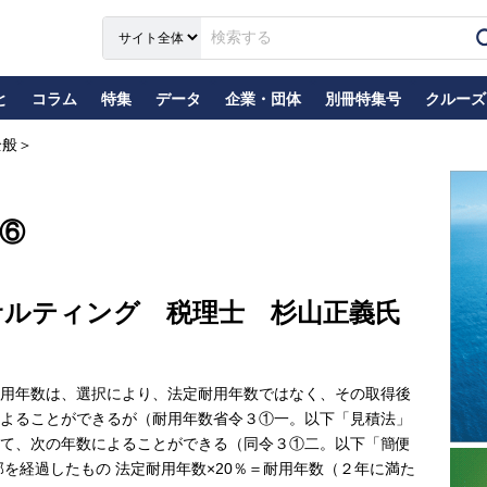
と
コラム
特集
データ
企業・団体
別冊特集号
クルーズ
全般＞
⑥
サルティング 税理士 杉山正義氏
用年数は、選択により、法定耐用年数ではなく、その取得後
よることができるが（耐用年数省令３①一。以下「見積法」
て、次の年数によることができる（同令３①二。以下「簡便
を経過したもの 法定耐用年数×20％＝耐用年数（２年に満た