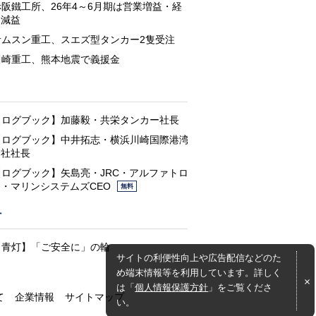
赤阪鐵工所、26年4～6月期は営業増益・経
常減益
サムスン重工、スエズ型タンカー2隻受注
川崎重工、熊本地震で義援金
と
【ログブック】加藤毅・共栄タンカー社長
【ログブック】中井拓志・横浜川崎国際港湾
会社社長
【ログブック】矢島亮・JRC・アルファトロ
ン・マリンシステムズCEO
無料
灯
【青灯】「ご安全に」の輪
サイトの利便性向上や広告配信などのた
め端末情報等を利用しています。詳しく
は「
個人情報保護方針
」をご覧くださ
て
企業情報
サイトマップ
い。