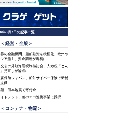
26年8月7日の記事一覧
運＜経営・全般＞
世界の金融機関、船舶融資を積極化、欧州や
アジア船主、資金調達が容易に
国交省の外航海運税制検討会、入港税「とん
税」見直しが論点に
損害保険ジャパン、船舶サイバー保険で新補
償提供
郵船、熊本地震で寄付金
エイトノット、都のエコ連携事業に採択
運＜コンテナ・物流＞