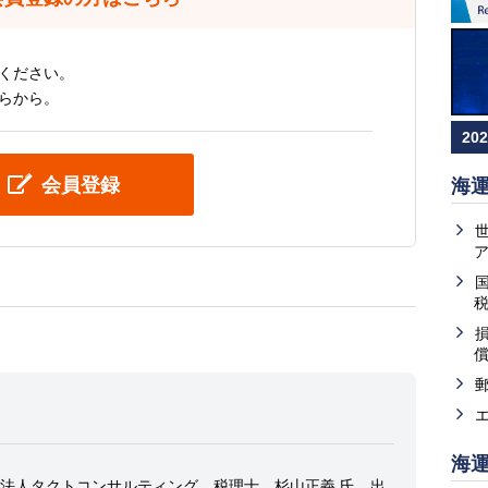
ください。
らから。
20
会員登録
海
海
法人タクトコンサルティング 税理士 杉山正義 氏、出