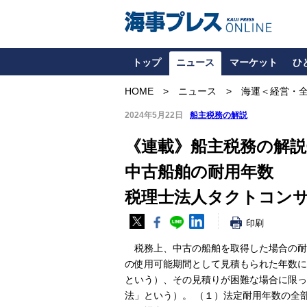
トップ
ニュース
マーケット
ひ
HOME
ニュース
海運＜経営・
2024年5月22日
船主税務の解説
《連載》船主税務の解説
中古船舶の耐用年数
税理士法人タクトコン
印刷
税務上、中古の船舶を取得した場合の耐
の使用可能期間として見積もられた年数に
という）、その見積りが困難な場合に限っ
法」という）。 （１）法定耐用年数の全部