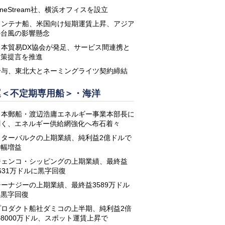
neStream社、横浜オフィスを設立
コンテナ船、米国向け短期運賃上昇、アジア
の台風の影響懸念
日本貿易DX協会が発足、サービス間連携と
政策提言を推進
鈴与、東北大とネーミングライツ契約締結
運＜不定期専用船＞・海洋
日本郵船・渡辺浩庸エネルギー事業本部長に
聞く、エネルギー供給網強化へ布石着々
スターバルクの上期業績、純利益2億ドルで
大幅増益
ジェンコ・シッピングの上期業績、最終益
631万ドルに黒字回復
シーナジーの上期業績、最終益3589万ドル
に黒字回復
プロダクト船社ダミコの上半期、純利益2倍
8000万ドル、スポット運賃上昇で