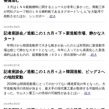
整備進む
２月はＬＮＧ船舶燃料に関するニュースが非常に多かった。商船三井
が同社グループ初のＬＮＧ燃料船であるタグボート“いしん”を大阪湾で
就航させたほか、シンガポー
…
続き
2019年2月8日
記者座談会／造船この１カ月＜下＞新造船市場、静かなス
タート
年明けから韓国造船所で大きな動きがあったのとは対照的に新造船市
場は総じて静かなスタートとなった。今年に入ってから表面化した新造
成約はあるものの、硫黄酸化物（ＳＯｘ）排出規制への対
…
続き
2019年2月7日
記者座談会／造船この１カ月＜上＞韓国造船、ビッグ２へ
の地殻変動
2019年は韓国造船業にとってのかつてない構造変化の年となった。大
宇造船海洋の売却が決まり、最大手の現代重工業が取得する可能性が高
まった。サムスン重工への売却の可能性があるとはい
…
続き
2019年2月6日