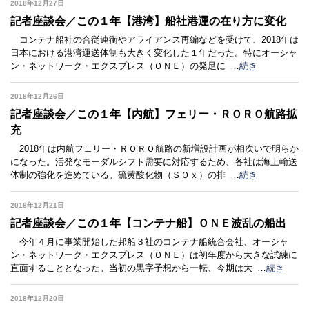
2018年12月27日
記者座談会／この１年【港湾】船社港運の在り方に変化
コンテナ船社の合従連衡やアライアンス再編などを受けて、2018年は
日本における港湾運送体制も大きく変化した１年だった。特にオーシャ
ン・ネットワーク・エクスプレス（ＯＮＥ）の発足に
…
続き
2018年12月26日
記者座談会／この１年【内航】フェリー・ＲＯＲＯ航路拡
充
2018年は内航フェリー・ＲＯＲＯ航路の新増設計画が相次いで明らか
になった。活発なモーダルシフト需要に対応するため、各社は海上輸送
体制の強化を進めている。硫黄酸化物（ＳＯｘ）の排
…
続き
2018年12月21日
記者座談会／この１年【コンテナ船】ＯＮＥ波乱の船出
今年４月に事業開始した邦船３社のコンテナ船統合会社、オーシャ
ン・ネットワーク・エクスプレス（ＯＮＥ）は初年度から大きな試練に
直面することとなった。当初の黒字予想から一転、今期は大
…
続き
2018年12月20日