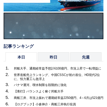
記事ランキング
本日
昨日
先週
1.
邦船大手、通期経常益予想計6100億円、市況上昇で一転増益に
2.
世界造船売上ランキング、中国CSSCが初の首位、HD現代2位
に、恒力重工ら急浮上
3.
パナマ運河、喫水制限を段階的に強化
4.
【青灯】バランスよく稼ぐ邦船大手
5.
商船三井、市況上振れで通期経常益2250億円、4～6月は521億円
6.
【ログブック】小倉伸介・商船三井執行役員