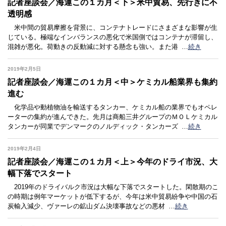
記者座談会／海運この１カ月＜下＞米中貿易、先行きに不
透明感
米中間の貿易摩擦を背景に、コンテナトレードにさまざまな影響が生
じている。極端なインバランスの悪化で米国側ではコンテナが滞留し、
混雑が悪化。荷動きの反動減に対する懸念も強い。また港
…
続き
2019年2月5日
記者座談会／海運この１カ月＜中＞ケミカル船業界も集約
進む
化学品や動植物油を輸送するタンカー、ケミカル船の業界でもオペレ
ーターの集約が進んできた。先月は商船三井グループのＭＯＬケミカル
タンカーが同業でデンマークのノルディック・タンカーズ
…
続き
2019年2月4日
記者座談会／海運この１カ月＜上＞今年のドライ市況、大
幅下落でスタート
2019年のドライバルク市況は大幅な下落でスタートした。閑散期のこ
の時期は例年マーケットが低下するが、今年は米中貿易紛争や中国の石
炭輸入減少、ヴァーレの鉱山ダム決壊事故などの悪材
…
続き