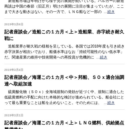
新造船市場は年明けから様子見の展開が続いている。バルカーの新造
商談は中国の春節（旧正月）明けの展開に注目が集まっていたが、ここ
まで大きな動きはない。その一方で、ＬＮＧ船など一部の
…
続き
2019年3月6日
記者座談会／造船この１カ月＜上＞造船業、赤字続き耐久
戦に
造船業界が耐久戦の様相を呈している。各国では2018年度も引き続き
赤字決算が相次いでおり、船価水準はなお「持続可能性のない低水準」
だ。関連産業の維持や技術開発への再投資が危機的に
…
続き
2019年3月4日
記者座談会／海運この１カ月＜中＞邦船、ＳＯｘ適合油調
達へ取組加速
硫黄酸化物（ＳＯｘ）全海域規制の発効が近づく中、規制に適合した
低硫黄燃料の手配に向けた本格的な検討が進められている。船会社にと
って最も重要なことは船を止めないこと。そのためには、
…
続き
2019年3月1日
記者座談会／海運この１カ月＜上＞ＬＮＧ燃料、供給拠点