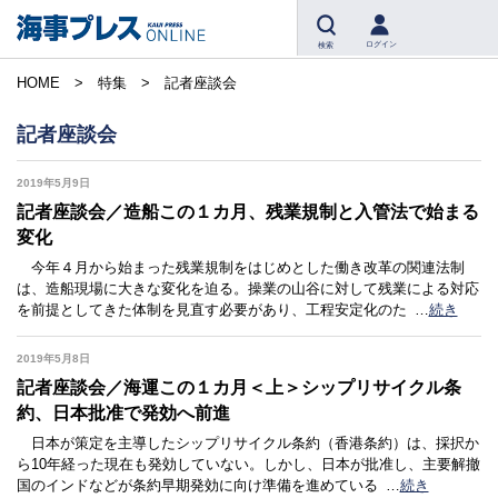
ログイン
検索
HOME
特集
記者座談会
記者座談会
2019年5月9日
記者座談会／造船この１カ月、残業規制と入管法で始まる
変化
今年４月から始まった残業規制をはじめとした働き改革の関連法制
は、造船現場に大きな変化を迫る。操業の山谷に対して残業による対応
を前提としてきた体制を見直す必要があり、工程安定化のた
…
続き
2019年5月8日
記者座談会／海運この１カ月＜上＞シップリサイクル条
約、日本批准で発効へ前進
日本が策定を主導したシップリサイクル条約（香港条約）は、採択か
ら10年経った現在も発効していない。しかし、日本が批准し、主要解撤
国のインドなどが条約早期発効に向け準備を進めている
…
続き