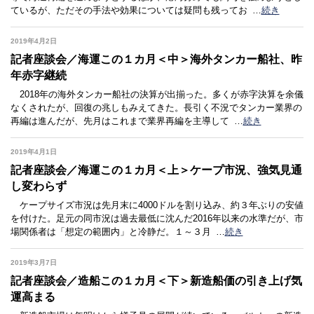
ているが、ただその手法や効果については疑問も残ってお
…
続き
2019年4月2日
記者座談会／海運この１カ月＜中＞海外タンカー船社、昨
年赤字継続
2018年の海外タンカー船社の決算が出揃った。多くが赤字決算を余儀
なくされたが、回復の兆しもみえてきた。長引く不況でタンカー業界の
再編は進んだが、先月はこれまで業界再編を主導して
…
続き
2019年4月1日
記者座談会／海運この１カ月＜上＞ケープ市況、強気見通
し変わらず
ケープサイズ市況は先月末に4000ドルを割り込み、約３年ぶりの安値
を付けた。足元の同市況は過去最低に沈んだ2016年以来の水準だが、市
場関係者は「想定の範囲内」と冷静だ。１～３月
…
続き
2019年3月7日
記者座談会／造船この１カ月＜下＞新造船価の引き上げ気
運高まる