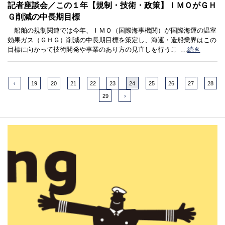
記者座談会／この１年【規制・技術・政策】ＩＭＯがＧＨ
Ｇ削減の中長期目標
船舶の規制関連では今年、ＩＭＯ（国際海事機関）が国際海運の温室
効果ガス（ＧＨＧ）削減の中長期目標を策定し、海運・造船業界はこの
目標に向かって技術開発や事業のあり方の見直しを行うこ
…
続き
‹
19
20
21
22
23
24
25
26
27
28
29
›