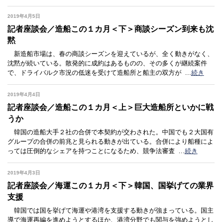
2019年4月5日
記者座談会／造船この１カ月＜下＞商談シーズン到来も沈
黙
新造船市場は、春の商談シーズンを迎えているが、全く動きがなく、
沈黙が続いている。散発的に成約はあるものの、その多くが継続案件
で、ドライバルク市況の低迷を受けて造船所と船主の双方が
…
続き
2019年4月4日
記者座談会／造船この１カ月＜上＞巨大造船所といかに戦
うか
韓国の造船大手２社の合併で本契約が交わされた。中国でも２大国有
グループの合併の前兆と見られる動きが出ている。合併により船種によ
っては圧倒的なシェアを持つことになるため、競争法審査
…
続き
2019年4月3日
記者座談会／海運この１カ月＜下＞韓国、国挙げての業界
支援
韓国では国を挙げて海運や港湾を支援する動きが強まっている。国主
導で海運再編を進めようとするほか、港湾分野でも関与を強めようとし