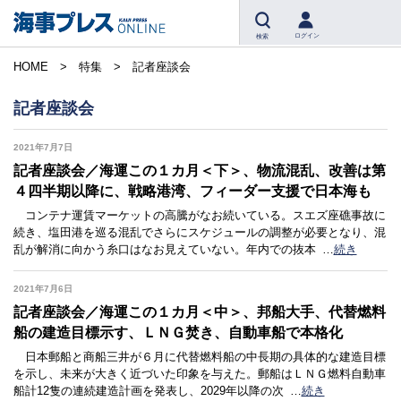
ログイン
検索
HOME
特集
記者座談会
記者座談会
2021年7月7日
記者座談会／海運この１カ月＜下＞、物流混乱、改善は第
４四半期以降に、戦略港湾、フィーダー支援で日本海も
コンテナ運賃マーケットの高騰がなお続いている。スエズ座礁事故に
続き、塩田港を巡る混乱でさらにスケジュールの調整が必要となり、混
乱が解消に向かう糸口はなお見えていない。年内での抜本
…
続き
2021年7月6日
記者座談会／海運この１カ月＜中＞、邦船大手、代替燃料
船の建造目標示す、ＬＮＧ焚き、自動車船で本格化
日本郵船と商船三井が６月に代替燃料船の中長期の具体的な建造目標
を示し、未来が大きく近づいた印象を与えた。郵船はＬＮＧ燃料自動車
船計12隻の連続建造計画を発表し、2029年以降の次
…
続き