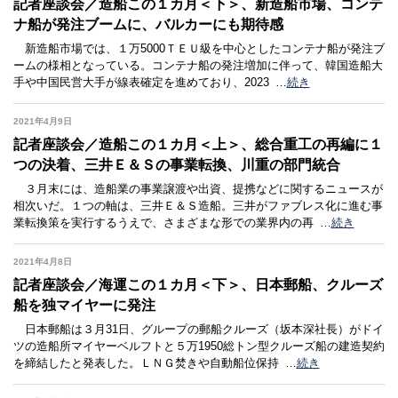
記者座談会／造船この１カ月＜下＞、新造船市場、コンテ
ナ船が発注ブームに、バルカーにも期待感
新造船市場では、１万5000ＴＥＵ級を中心としたコンテナ船が発注ブ
ームの様相となっている。コンテナ船の発注増加に伴って、韓国造船大
手や中国民営大手が線表確定を進めており、2023
…
続き
2021年4月9日
記者座談会／造船この１カ月＜上＞、総合重工の再編に１
つの決着、三井Ｅ＆Ｓの事業転換、川重の部門統合
３月末には、造船業の事業譲渡や出資、提携などに関するニュースが
相次いだ。１つの軸は、三井Ｅ＆Ｓ造船。三井がファブレス化に進む事
業転換策を実行するうえで、さまざまな形での業界内の再
…
続き
2021年4月8日
記者座談会／海運この１カ月＜下＞、日本郵船、クルーズ
船を独マイヤーに発注
日本郵船は３月31日、グループの郵船クルーズ（坂本深社長）がドイ
ツの造船所マイヤーベルフトと５万1950総トン型クルーズ船の建造契約
を締結したと発表した。ＬＮＧ焚きや自動船位保持
…
続き