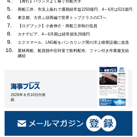
4.
【青灯】バランスよく稼ぐ邦船大手
5.
商船三井、市況上振れで通期経常益2250億円、4～6月は521億円
6.
東京都、大井ふ頭再編で世界トップクラスのCTへ
7.
【ログブック】小倉伸介・商船三井執行役員
8.
カナデビア、4～6月期は経常損失29億円
9.
エクスマール、LNG船をバンカリング用の洋上積替設備に改造
10.
栗林商船、船員熱中症対策で飲料配布、ファン付き作業服支給
継続
2026年８月10日付表
紙