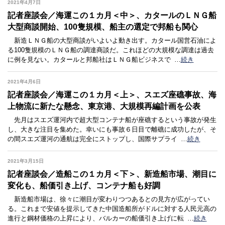
2021年4月7日
記者座談会／海運この１カ月＜中＞、カタールのＬＮＧ船
大型商談開始、100隻規模、船主の選定で邦船も関心
新造ＬＮＧ船の大型商談がいよいよ動き出す。カタール国営石油によ
る100隻規模のＬＮＧ船の調達商談だ。これほどの大規模な調達は過去
に例を見ない。カタールと邦船社はＬＮＧ船ビジネスで
…
続き
2021年4月6日
記者座談会／海運この１カ月＜上＞、スエズ座礁事故、海
上物流に新たな懸念、東京港、大規模再編計画を公表
先月はスエズ運河内で超大型コンテナ船が座礁するという事故が発生
し、大きな注目を集めた。幸いにも事故６日目で離礁に成功したが、そ
の間スエズ運河の通航は完全にストップし、国際サプライ
…
続き
2021年3月15日
記者座談会／造船この１カ月＜下＞、新造船市場、潮目に
変化も、船価引き上げ、コンテナ船も好調
新造船市場は、徐々に潮目が変わりつつあるとの見方が広がってい
る。これまで安値を提示してきた中国造船所がドルに対する人民元高の
進行と鋼材価格の上昇により、バルカーの船価引き上げに転
…
続き