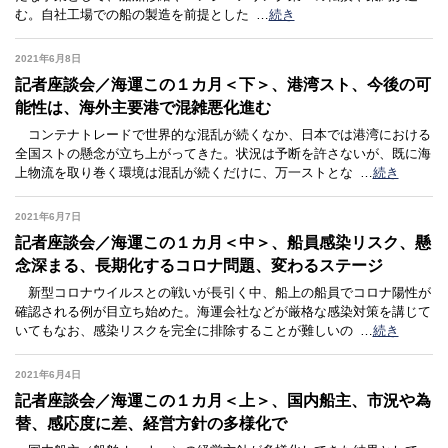
む。自社工場での船の製造を前提とした
…
続き
2021年6月8日
記者座談会／海運この１カ月＜下＞、港湾スト、今後の可
能性は、海外主要港で混雑悪化進む
コンテナトレードで世界的な混乱が続くなか、日本では港湾における
全国ストの懸念が立ち上がってきた。状況は予断を許さないが、既に海
上物流を取り巻く環境は混乱が続くだけに、万一ストとな
…
続き
2021年6月7日
記者座談会／海運この１カ月＜中＞、船員感染リスク、懸
念深まる、長期化するコロナ問題、変わるステージ
新型コロナウイルスとの戦いが長引く中、船上の船員でコロナ陽性が
確認される例が目立ち始めた。海運会社などが厳格な感染対策を講じて
いてもなお、感染リスクを完全に排除することが難しいの
…
続き
2021年6月4日
記者座談会／海運この１カ月＜上＞、国内船主、市況や為
替、感応度に差、経営方針の多様化で