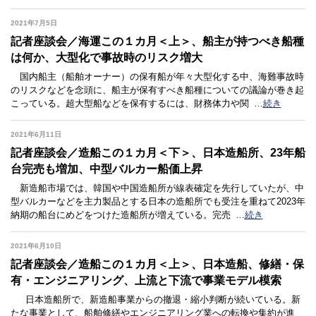
2021年7月5日
記者座談会／海運この１カ月＜上＞、船主が持つべき船種
は何か、大型化で事故時のリスク増大
国内船主（船舶オーナー）の保有船が年々大型化する中、海難事故時
のリスクなどを念頭に、船主が保有すべき船種についての議論が巻き起
こっている。超大型船などを保有するには、財務体力や関
…
続き
2021年6月11日
記者座談会／造船この１カ月＜下＞、日本造船所、23年船
台完売も増加、中型バルカー船価上昇
新造船市場では、韓国や中国造船所が線表確定を先行していたが、中
型バルカーなどを主力製品とする日本の造船所でも受注を重ねて2023年
納期の船台にめどをつけた造船所が増えている。完売
…
続き
2021年6月10日
記者座談会／造船この１カ月＜上＞、日本造船、修繕・保
有・エンジニアリング、上流と下流で事業モデル模索
日本造船所で、新造船事業からの撤退・縮小判断が続いている。新
たな事業として、船舶修繕やエンジニアリング業への転換や集約が進