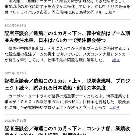
国内船主（船舶オーナー）の経営方針が多様化してきた結果として、
事業環境の変化に対する感応度が二極化している。約10年ぶりの高値を
付けたドライバルク市況、円安傾向にある為替の円ドル
…
続き
2021年5月13日
記者座談会／造船この１カ月＜下＞、韓中造船はブーム期
並み受注水準、日本はバルカーで受注機会待つ
韓国や中国造船所は、今年に入ってから造船ブーム期に匹敵するよう
な新造船の発注ブームの再来に沸いている。メガコンテナ船とタンカー
が発注を牽引しており、仕事不足の問題を既に解消した。
…
続き
2021年5月12日
記者座談会／造船この１カ月＜上＞、脱炭素燃料、プロジ
ェクト続々、試される日本造船・舶用の本気度
カーボンニュートラルが世界の最重要テーマとなる中、海事産業でも
米国が「ＧＨＧ（温室効果ガス）排出ゼロ」目標案を提起した。脱炭素
化に向けた研究開発やプロジェクトが次々と立ち上がって
…
続き
2021年5月11日
記者座談会／海運この１カ月＜下＞、コンテナ船、業績改