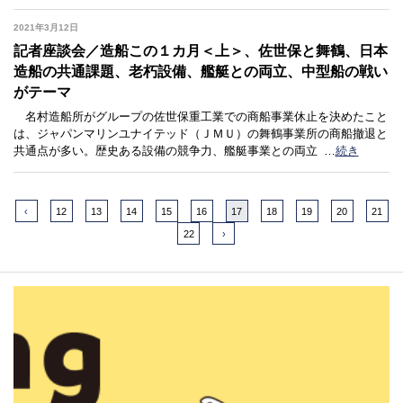
2021年3月12日
記者座談会／造船この１カ月＜上＞、佐世保と舞鶴、日本
造船の共通課題、老朽設備、艦艇との両立、中型船の戦い
がテーマ
名村造船所がグループの佐世保重工業での商船事業休止を決めたこと
は、ジャパンマリンユナイテッド（ＪＭＵ）の舞鶴事業所の商船撤退と
共通点が多い。歴史ある設備の競争力、艦艇事業との両立
…
続き
‹
12
13
14
15
16
17
18
19
20
21
22
›