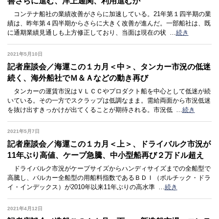
善さらに進む、洋上通関、利用進むか
コンテナ船社の業績改善がさらに加速している。21年第１四半期の業
績は、昨年第４四半期からさらに大きく改善が進んだ。一部船社は、既
に通期業績見通しも上方修正しており、当面は現在の状
…
続き
2021年5月10日
記者座談会／海運この１カ月＜中＞、タンカー市況の低迷
続く、海外船社でＭ＆Ａなどの動き再び
タンカーの運賃市況はＶＬＣＣやプロダクト船を中心として低迷が続
いている。その一方でスクラップは低調なまま。需給両面から市況低迷
を抜け出すきっかけが出てくることが期待される。市況低
…
続き
2021年5月7日
記者座談会／海運この１カ月＜上＞、ドライバルク市況が
11年ぶり高値、ケープ急騰、中小型船再び２万ドル超え
ドライバルク市況がケープサイズからハンディサイズまでの全船型で
高騰し、バルカー全船型の用船料指数であるＢＤＩ（ボルチック・ドラ
イ・インデックス）が2010年以来11年ぶりの高水準
…
続き
2021年4月12日