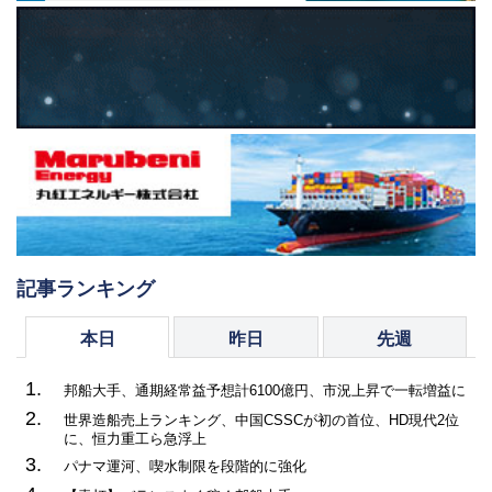
記事ランキング
本日
昨日
先週
1.
邦船大手、通期経常益予想計6100億円、市況上昇で一転増益に
2.
世界造船売上ランキング、中国CSSCが初の首位、HD現代2位
に、恒力重工ら急浮上
3.
パナマ運河、喫水制限を段階的に強化