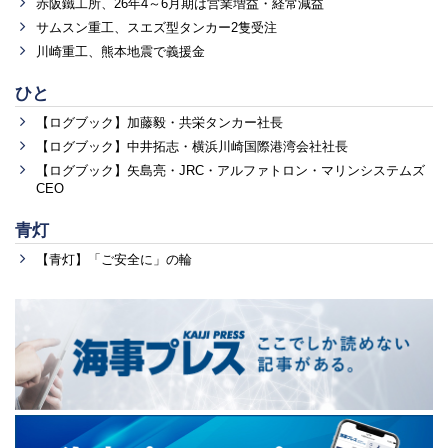
赤阪鐵工所、26年4～6月期は営業増益・経常減益
サムスン重工、スエズ型タンカー2隻受注
川崎重工、熊本地震で義援金
ひと
【ログブック】加藤毅・共栄タンカー社長
【ログブック】中井拓志・横浜川崎国際港湾会社社長
【ログブック】矢島亮・JRC・アルファトロン・マリンシステムズ
CEO
青灯
【青灯】「ご安全に」の輪