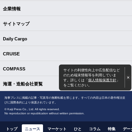
企業情報
サイトマップ
Daily Cargo
CRUISE
COMPASS
サイトの利便性向上や広告配信など
のため端末情報等を利用していま
す。詳しくは「
個人情報保護方針
」
海運・造船会社要覧
をご覧ください。
海事プレスに掲載の記事・写真等の無断転載を禁じます。すべての内容は日本の著作権法並
びに国際条約により保護されています。
© Kaiji Press Co., Ltd. All rights reserved.
No reproduction or republication without written permission.
トップ
ニュース
マーケット
ひと
コラム
特集
デー