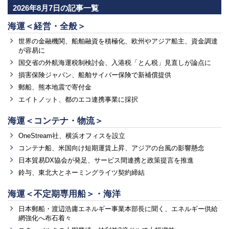
2026年8月7日の記事一覧
海運＜経営・全般＞
世界の金融機関、船舶融資を積極化、欧州やアジア船主、資金調達
が容易に
国交省の外航海運税制検討会、入港税「とん税」見直しが論点に
損害保険ジャパン、船舶サイバー保険で新補償提供
郵船、熊本地震で寄付金
エイトノット、都のエコ連携事業に採択
海運＜コンテナ・物流＞
OneStream社、横浜オフィスを設立
コンテナ船、米国向け短期運賃上昇、アジアの台風の影響懸念
日本貿易DX協会が発足、サービス間連携と政策提言を推進
鈴与、東北大とネーミングライツ契約締結
海運＜不定期専用船＞・海洋
日本郵船・渡辺浩庸エネルギー事業本部長に聞く、エネルギー供給
網強化へ布石着々