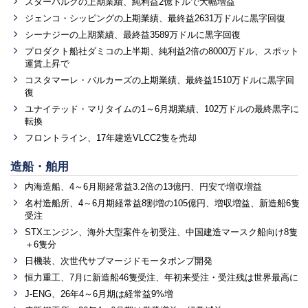
スターバルクの上期業績、純利益2億ドルで大幅増益
ジェンコ・シッピングの上期業績、最終益2631万ドルに黒字回復
シーナジーの上期業績、最終益3589万ドルに黒字回復
プロダクト船社ダミコの上半期、純利益2倍の8000万ドル、スポット
運賃上昇で
コスタマーレ・バルカーズの上期業績、最終益1510万ドルに黒字回
復
ユナイテッド・マリタイムの1～6月期業績、102万ドルの最終黒字に
転換
フロントライン、17年建造VLCC2隻を売却
造船・舶用
内海造船、4～6月期経常益3.2倍の13億円、円安で増収増益
名村造船所、4～6月期経常益8割増の105億円、増収増益、新造船6隻
受注
STXエンジン、海外大型案件を初受注、中国建造マースク船向け8隻
＋6隻分
日機装、次世代サブマージドモータポンプ開発
恒力重工、7月に新造船46隻受注、年初来受注・受注残は世界最高に
J-ENG、26年4～6月期は経常益9%増