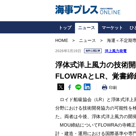
トップ
ニュース
マーケット
ひ
HOME
ニュース
海運＜不定期
2026年3月19日
洋上風力発電
無料公開記事
浮体式洋上風力の技術開
FLOWRAとLR、覚書締
印刷
ロイド船級協会（LR）と浮体式洋上風
分野における技術開発協力の可能性を検
た。両者は今後、浮体式洋上風力の開
MOU締結についてFLOWRAの寺﨑
計・建造・運用における国際基準や専