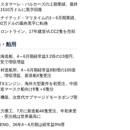
コスタマーレ・バルカーズの上期業績、最終
1510万ドルに黒字回復
ユナイテッド・マリタイムの1～6月期業績、
02万ドルの最終黒字に転換
フロントライン、17年建造VLCC2隻を売却
船・舶用
海造船、4～6月期経常益3.2倍の13億円、
円安で増収増益
名村造船所、4～6月期経常益8割増の105億
円、増収増益、新造船6隻受注
STXエンジン、海外大型案件を初受注、中国
建造マースク船向け8隻＋6隻分
日機装、次世代サブマージドモータポンプ開
発
恒力重工、7月に新造船46隻受注、年初来受
注・受注残は世界最高に
-ENG、26年4～6月期は経常益9%増