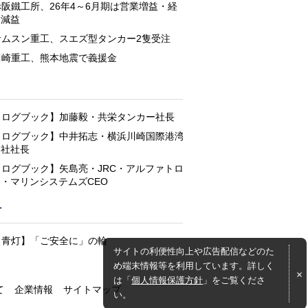
赤阪鐵工所、26年4～6月期は営業増益・経
常減益
サムスン重工、スエズ型タンカー2隻受注
川崎重工、熊本地震で義援金
と
【ログブック】加藤毅・共栄タンカー社長
【ログブック】中井拓志・横浜川崎国際港湾
会社社長
【ログブック】矢島亮・JRC・アルファトロ
ン・マリンシステムズCEO
灯
【青灯】「ご安全に」の輪
サイトの利便性向上や広告配信などのた
め端末情報等を利用しています。詳しく
は「
個人情報保護方針
」をご覧くださ
て
企業情報
サイトマップ
い。