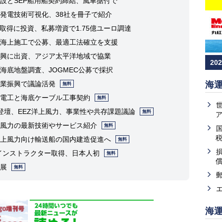
設とSEP船用船契約締結、風車据付で
発電技術可視化、38社を冊子で紹介
取得に投資、私募増資で1.75億ユーロ調達
海上施工で公募、最適工法確立を支援
興に出資、アジア太平洋地域で協業
20
海底地盤調査、JOGMEC公募で採択
業振興で議論活発
海
無料
電工と海底ケーブル工事契約
無料
登壇、EEZ洋上風力、事業性や共存課題議論
無料
風力の最新技術やサービス紹介
無料
上風力向け輸送船の国内建造促進へ
無料
Pインストラクター取得、日本人初
無料
展
無料
海