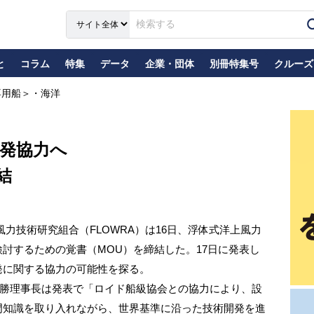
と
コラム
特集
データ
企業・団体
別冊特集号
クルーズ
専用船＞・海洋
発協力へ
結
力技術研究組合（FLOWRA）は16日、浮体式洋上風力
討するための覚書（MOU）を締結した。17日に発表し
発に関する協力の可能性を探る。
正勝理事長は発表で「ロイド船級協会との協力により、設
門知識を取り入れながら、世界基準に沿った技術開発を進