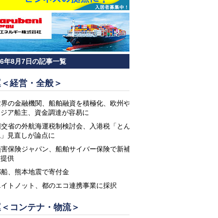
26年8月7日の記事一覧
運＜経営・全般＞
世界の金融機関、船舶融資を積極化、欧州や
アジア船主、資金調達が容易に
国交省の外航海運税制検討会、入港税「とん
税」見直しが論点に
損害保険ジャパン、船舶サイバー保険で新補
償提供
郵船、熊本地震で寄付金
エイトノット、都のエコ連携事業に採択
運＜コンテナ・物流＞