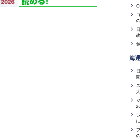
O
海
2
の