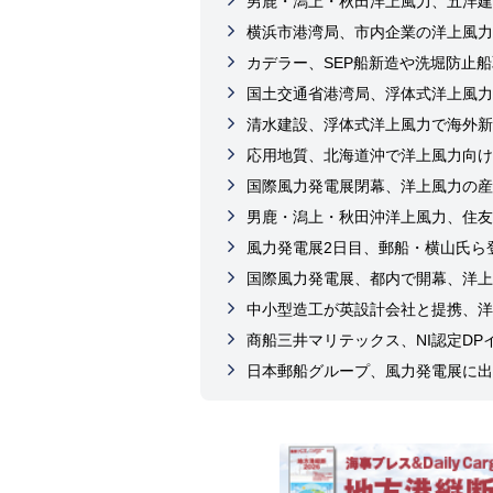
男鹿・潟上・秋田洋上風力、五洋建
横浜市港湾局、市内企業の洋上風力
カデラー、SEP船新造や洗堀防止船
国土交通省港湾局、浮体式洋上風力
清水建設、浮体式洋上風力で海外新
応用地質、北海道沖で洋上風力向け
国際風力発電展閉幕、洋上風力の産
男鹿・潟上・秋田沖洋上風力、住友
風力発電展2日目、郵船・横山氏ら
国際風力発電展、都内で開幕、洋上
中小型造工が英設計会社と提携、洋
商船三井マリテックス、NI認定D
日本郵船グループ、風力発電展に出