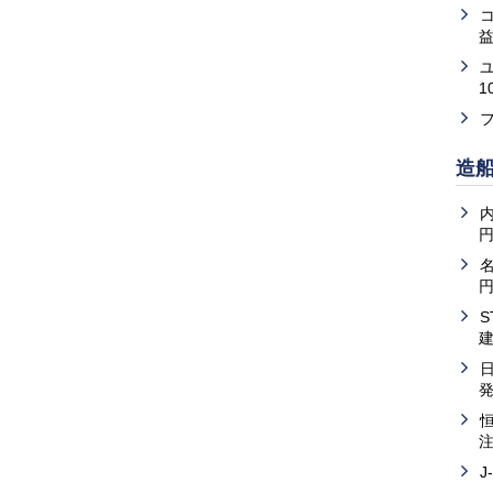
益
1
造
内
J