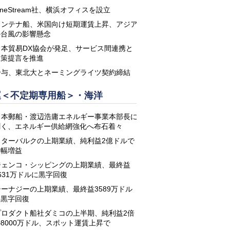
neStream社、横浜オフィスを設立
コンテナ船、米国向け短期運賃上昇、アジア
の台風の影響懸念
日本貿易DX協会が発足、サービス間連携と
政策提言を推進
鈴与、東北大とネーミングライツ契約締結
運＜不定期専用船＞・海洋
日本郵船・渡辺浩庸エネルギー事業本部長に
聞く、エネルギー供給網強化へ布石着々
スターバルクの上期業績、純利益2億ドルで
大幅増益
ジェンコ・シッピングの上期業績、最終益
631万ドルに黒字回復
シーナジーの上期業績、最終益3589万ドル
に黒字回復
プロダクト船社ダミコの上半期、純利益2倍
8000万ドル、スポット運賃上昇で