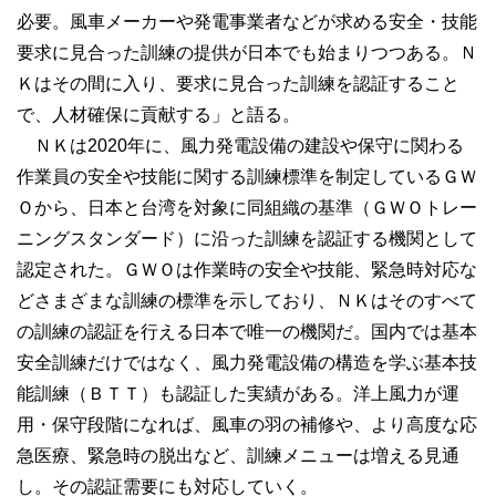
必要。風車メーカーや発電事業者などが求める安全・技能
要求に見合った訓練の提供が日本でも始まりつつある。Ｎ
Ｋはその間に入り、要求に見合った訓練を認証すること
で、人材確保に貢献する」と語る。
ＮＫは2020年に、風力発電設備の建設や保守に関わる
作業員の安全や技能に関する訓練標準を制定しているＧＷ
Ｏから、日本と台湾を対象に同組織の基準（ＧＷＯトレー
ニングスタンダード）に沿った訓練を認証する機関として
認定された。ＧＷＯは作業時の安全や技能、緊急時対応な
どさまざまな訓練の標準を示しており、ＮＫはそのすべて
の訓練の認証を行える日本で唯一の機関だ。国内では基本
安全訓練だけではなく、風力発電設備の構造を学ぶ基本技
能訓練（ＢＴＴ）も認証した実績がある。洋上風力が運
用・保守段階になれば、風車の羽の補修や、より高度な応
急医療、緊急時の脱出など、訓練メニューは増える見通
し。その認証需要にも対応していく。