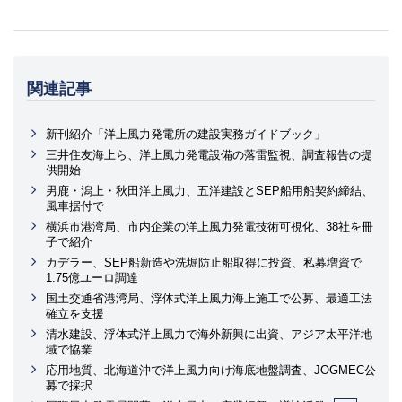
関連記事
新刊紹介「洋上風力発電所の建設実務ガイドブック」
三井住友海上ら、洋上風力発電設備の落雷監視、調査報告の提
供開始
男鹿・潟上・秋田洋上風力、五洋建設とSEP船用船契約締結、
風車据付で
横浜市港湾局、市内企業の洋上風力発電技術可視化、38社を冊
子で紹介
カデラー、SEP船新造や洗堀防止船取得に投資、私募増資で
1.75億ユーロ調達
国土交通省港湾局、浮体式洋上風力海上施工で公募、最適工法
確立を支援
清水建設、浮体式洋上風力で海外新興に出資、アジア太平洋地
域で協業
応用地質、北海道沖で洋上風力向け海底地盤調査、JOGMEC公
募で採択