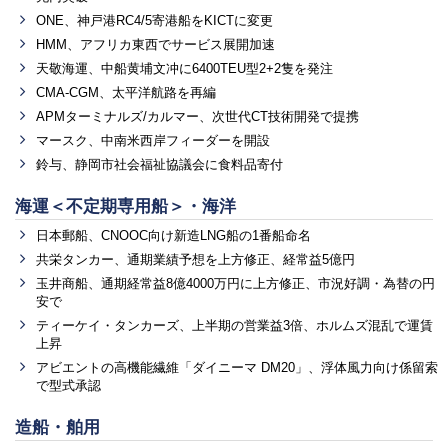
ONE、神戸港RC4/5寄港船をKICTに変更
HMM、アフリカ東西でサービス展開加速
天敬海運、中船黄埔文冲に6400TEU型2+2隻を発注
CMA-CGM、太平洋航路を再編
APMターミナルズ/カルマー、次世代CT技術開発で提携
マースク、中南米西岸フィーダーを開設
鈴与、静岡市社会福祉協議会に食料品寄付
海運＜不定期専用船＞・海洋
日本郵船、CNOOC向け新造LNG船の1番船命名
共栄タンカー、通期業績予想を上方修正、経常益5億円
玉井商船、通期経常益8億4000万円に上方修正、市況好調・為替の円
安で
ティーケイ・タンカーズ、上半期の営業益3倍、ホルムズ混乱で運賃
上昇
アビエントの高機能繊維「ダイニーマ DM20」、浮体風力向け係留索
で型式承認
造船・舶用