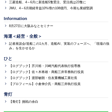
三菱造船、4～6月に新造船5隻受注、受注残は23隻に
JMU、4～6月期経常益10%増の108億円、今期も業績堅調
Information
8月27日に大阪みなとセミナー
海運＜経営・全般＞
記者座談会/造船この1カ月、造船AI、実装のフェーズへ、「現場の強
み」を生かせるか
ひと
【ログブック】芥川裕・川崎汽船代表執行役専務
【ログブック】佐々木将雄・商船三井常務執行役員
【ログブック】渡部敏朗・住友重機械工業社長
【プロフィール】小倉伸介氏・商船三井執行役員
青灯
【青灯】挑戦の余白