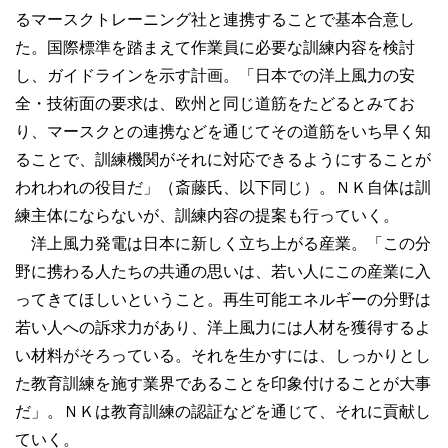
るマースクトレーニング社と連携することで基本合意し
た。国際標準を踏まえて作業員に必要な訓練内容を検討
し、ガイドラインを示す計画。「日本での洋上風力の安
全・技術面の要求は、欧州と同じ道筋をたどるとみてお
り、マースクとの連携などを通じてその道筋をいち早く知
ることで、訓練機関がそれに対応できるようにすることが
われわれの役目だ」（斎藤氏、以下同じ）。ＮＫ自体は訓
練主体にならないが、訓練内容の提案も行っていく。
洋上風力発電は日本に新しく立ち上がる産業。「この分
野に携わる人たちの共通の思いは、若い人にこの産業に入
ってきてほしいということ。再生可能エネルギーの分野は
若い人への訴求力があり、洋上風力には人材を獲得するよ
い材料がそろっている。それを生かすには、しっかりとし
た教育訓練を施す業界であることを印象付けることが大事
だ」。ＮＫは教育訓練の認証などを通じて、それに貢献し
ていく。