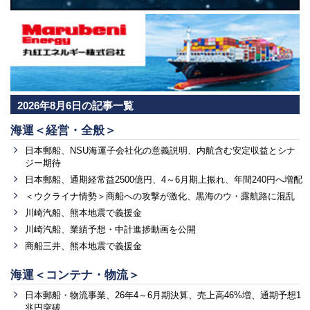
2026年8月6日の記事一覧
海運＜経営・全般＞
日本郵船、NSU海運子会社化の意義説明、内航含む安定収益とシナ
ジー期待
日本郵船、通期経常益2500億円、4～6月期上振れ、年間240円へ増配
＜ウクライナ情勢＞商船への攻撃が激化、黒海のウ・露航路に混乱
川崎汽船、熊本地震で義援金
川崎汽船、業績予想・中計進捗動画を公開
商船三井、熊本地震で義援金
海運＜コンテナ・物流＞
日本郵船・物流事業、26年4～6月期決算、売上高46%増、通期予想1
兆円突破