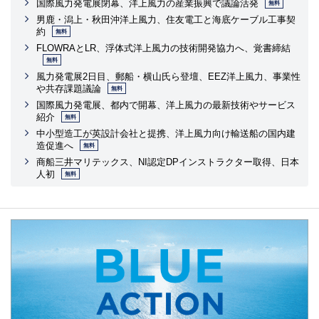
国際風力発電展閉幕、洋上風力の産業振興で議論活発
無料
男鹿・潟上・秋田沖洋上風力、住友電工と海底ケーブル工事契
約
無料
FLOWRAとLR、浮体式洋上風力の技術開発協力へ、覚書締結
無料
風力発電展2日目、郵船・横山氏ら登壇、EEZ洋上風力、事業性
や共存課題議論
無料
国際風力発電展、都内で開幕、洋上風力の最新技術やサービス
紹介
無料
中小型造工が英設計会社と提携、洋上風力向け輸送船の国内建
造促進へ
無料
商船三井マリテックス、NI認定DPインストラクター取得、日本
人初
無料