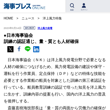
ログイン
検索
HOME
ニュース
洋上風力特集
2023年3月14日
洋上風力発電
無料公開記事
●日本海事協会
訓練の認証通じ、量・質とも人材確保
日本海事協会（ＮＫ）は洋上風力発電分野で必要となる
人材の確保につなげるため、風力発電設備の建設や保守・
運転を行う作業員、定点保持（ＤＰ）などの特殊な技能を
必要とする作業船の船員を対象とした訓練の第三者認証を
行っている。船員教育訓練の認証で培った知見を洋上風力
に生かす。訓練内容の提案も行い、国内の洋上風力の普及
を後押しする。
斎藤直樹海技部長は「量・質の両面から労働力の確保が