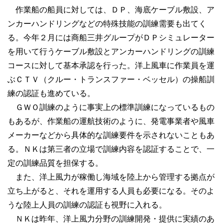
作業船の船員に対しては、ＤＰ、海底ケーブル敷設、ア
ンカーハンドリングなどの特殊技能の訓練需要も出てく
る。今年２月には商船三井グループがＤＰシミュレーター
を用いて行うケーブル敷設とアンカーハンドリングの訓練
コースに対して基本承認を行った。洋上風車に作業員を運
ぶＣＴＶ（クルー・トランスファー・ベッセル）の操船訓
練の認証も進めている。
ＧＷＯ訓練のように事実上の標準訓練になっているもの
もあるが、作業船の運航技術のように、発電事業者や風車
メーカーなどから具体的な訓練要件を示されないこともあ
る。ＮＫは第三者の立場で訓練内容を認証することで、一
定の訓練品質を担保する。
また、洋上風力が稼働し海域を陸上から管理する拠点が
立ち上がると、それを運用する人員も必要になる。そのよ
うな陸上人員の訓練の認証も視野に入れる。
ＮＫは昨年、洋上風力分野の訓練開発・提供に実績のあ