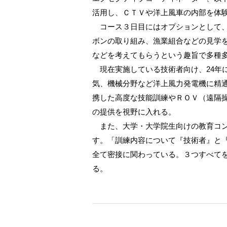
活用し、ＣＴＶや洋上風車の内部を体
コース３日目にはオプションとして、
ボンの取り組み、漁業組合などの見学
などを考えてもらうという趣旨で多種
現在実施している技術者向け、24年
気、機械分野など洋上風力発電機に精
携した高度な技能訓練やＲＯＶ（遠隔
の提供を視野に入れる。
また、大学・大学院生向けの教育コン
す。「訓練内容について『技術者』と
全て密接に関わっている。３つすべて
る。