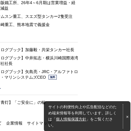
赤阪鐵工所、26年4～6月期は営業増益・経
常減益
サムスン重工、スエズ型タンカー2隻受注
川崎重工、熊本地震で義援金
と
【ログブック】加藤毅・共栄タンカー社長
【ログブック】中井拓志・横浜川崎国際港湾
会社社長
【ログブック】矢島亮・JRC・アルファトロ
ン・マリンシステムズCEO
無料
灯
【青灯】「ご安全に」の輪
サイトの利便性向上や広告配信などのた
め端末情報等を利用しています。詳しく
は「
個人情報保護方針
」をご覧くださ
て
企業情報
サイトマップ
い。