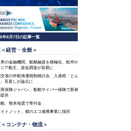
26年8月7日の記事一覧
運＜経営・全般＞
世界の金融機関、船舶融資を積極化、欧州や
アジア船主、資金調達が容易に
国交省の外航海運税制検討会、入港税「とん
税」見直しが論点に
損害保険ジャパン、船舶サイバー保険で新補
償提供
郵船、熊本地震で寄付金
エイトノット、都のエコ連携事業に採択
運＜コンテナ・物流＞