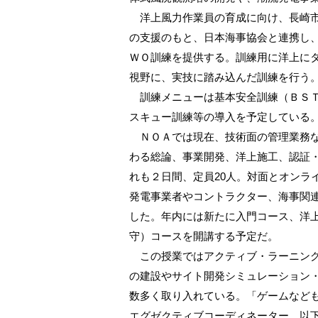
洋上風力作業員の育成に向け、長崎市
の支援のもと、日本海事協会と連携し
ＷＯ訓練を提供する。訓練用に洋上に
視野に、実技に踏み込んだ訓練を行う
訓練メニューは基本安全訓練（ＢＳＴ
スキュー訓練等の導入を予定している。
ＮＯＡでは現在、技術面の管理業務な
わる総論、事業開発、洋上施工、認証
れも２日間、定員20人。対面とオンラ
発電事業者やコントラクター、海事関連
した。年内には新たに入門コース、洋
守）コースを開講する予定だ。
この授業ではアクティブ・ラーニング
の建設やサイト開発シミュレーション
数多く取り入れている。「ゲームなど
エグゼクティブコーディネーター、以