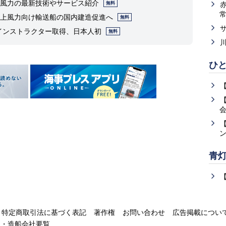
風力の最新技術やサービス紹介
無料
上風力向け輸送船の国内建造促進へ
無料
Pインストラクター取得、日本人初
無料
ひ
青
特定商取引法に基づく表記
著作権
お問い合わせ
広告掲載につい
運・造船会社要覧