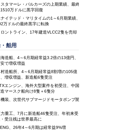
コスタマーレ・バルカーズの上期業績、最終
1510万ドルに黒字回復
ユナイテッド・マリタイムの1～6月期業績、
02万ドルの最終黒字に転換
フロントライン、17年建造VLCC2隻を売却
船・舶用
海造船、4～6月期経常益3.2倍の13億円、
円安で増収増益
名村造船所、4～6月期経常益8割増の105億
円、増収増益、新造船6隻受注
STXエンジン、海外大型案件を初受注、中国
建造マースク船向け8隻＋6隻分
日機装、次世代サブマージドモータポンプ開
発
恒力重工、7月に新造船46隻受注、年初来受
注・受注残は世界最高に
-ENG、26年4～6月期は経常益9%増