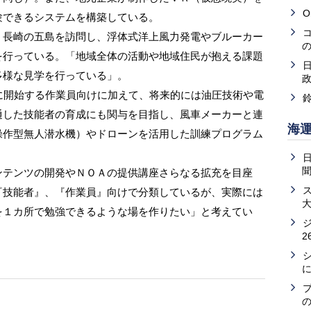
O
験できるシステムを構築している。
長崎の五島を訪問し、浮体式洋上風力発電やブルーカー
を行っている。「地域全体の活動や地域住民が抱える課題
多様な見学を行っている」。
に開始する作業員向けに加えて、将来的には油圧技術や電
通した技能者の育成にも関与を目指し、風車メーカーと連
海
操作型無人潜水機）やドローンを活用した訓練プログラム
テンツの開発やＮＯＡの提供講座さらなる拡充を目座
『技能者』、『作業員』向けで分類しているが、実際には
を１カ所で勉強できるような場を作りたい」と考えてい
2
の