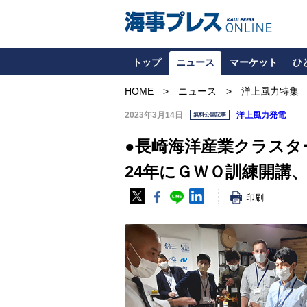
トップ
ニュース
マーケット
ひ
HOME
ニュース
洋上風力特集
2023年3月14日
洋上風力発電
無料公開記事
●長崎海洋産業クラスタ
24年にＧＷＯ訓練開講
印刷