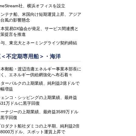
neStream社、横浜オフィスを設立
コンテナ船、米国向け短期運賃上昇、アジア
の台風の影響懸念
日本貿易DX協会が発足、サービス間連携と
政策提言を推進
鈴与、東北大とネーミングライツ契約締結
運＜不定期専用船＞・海洋
日本郵船・渡辺浩庸エネルギー事業本部長に
聞く、エネルギー供給網強化へ布石着々
スターバルクの上期業績、純利益2億ドルで
大幅増益
ジェンコ・シッピングの上期業績、最終益
631万ドルに黒字回復
シーナジーの上期業績、最終益3589万ドル
に黒字回復
プロダクト船社ダミコの上半期、純利益2倍
8000万ドル、スポット運賃上昇で