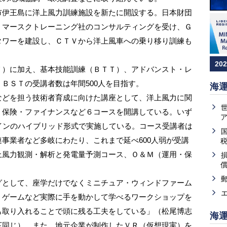
伊王島に洋上風力訓練施設を新たに開設する。日本財団
、マースクトレーニング社のコンサルティングを受け、Ｇ
タワーを建設し、ＣＴＶから洋上風車への乗り移り訓練も
。
20
）に加え、基本技能訓練（ＢＴＴ）、アドバンスト・レ
ＢＳＴの受講者数は年間500人を目指す。
海
どを担う技術者育成に向けた講座として、洋上風力に関
・保険・ファイナンスなど６コースを開講している。いず
インのハイブリッド形式で実施している。コース受講者は
事業者など多岐にわたり、これまで延べ600人弱が受講
上風力観測・解析と発電量予測コース、Ｏ＆Ｍ（運用・保
として、座学だけでなくミニチュア・ウィンドファーム
・ゲームなど実際に手を動かして学べるワークショップを
も取り入れることで頭に残る工夫をしている」（松尾博志
海
下同じ）。また、地元企業が制作したＶＲ（仮想現実）を