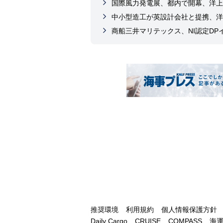
国際風力発電展、都内で開幕、洋上
中小型造工が英設計会社と提携、洋
商船三井マリテックス、NI認定D
推奨環境
利用規約
個人情報保護方針
Daily Cargo
CRUISE
COMPASS
海