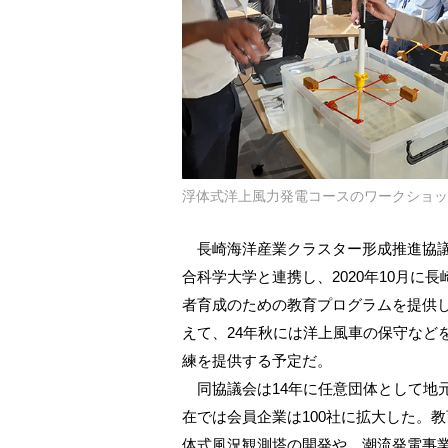
浮体式洋上風力発電コースのワークショッ
長崎海洋産業クラスター形成推進協議
合科学大学と連携し、2020年10月
者育成のための教育プログラムを提供
えて、24年秋には洋上風車の保守など
練を提供する予定だ。
同協議会は14年に任意団体として地元
在では会員企業は100社に拡大した。
体式風況観測塔の開発や、潮流発電事