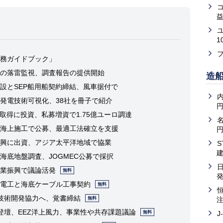
益
1
務ガイドブック」
の落雷監視、調査報告の提供開始
造
設とSEP船用船契約締結、風車据付で
内
発電技術可視化、38社を冊子で紹介
取得に投資、私募増資で1.75億ユーロ調達
海上施工で公募、最適工法確立を支援
興に出資、アジア太平洋地域で協業
海底地盤調査、JOGMEC公募で採択
業振興で議論活発
無料
電工と海底ケーブル工事契約
無料
の技術開発協力へ、覚書締結
無料
登壇、EEZ洋上風力、事業性や共存課題議論
無料
J