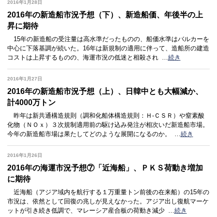
2016年1月28日
2016年の新造船市況予想（下）、新造船価、年後半の上
昇に期待
15年の新造船の受注量は高水準だったものの、船価水準はバルカーを
中心に下落基調が続いた。16年は新規制の適用に伴って、造船所の建造
コストは上昇するものの、海運市況の低迷と相殺され
…
続き
2016年1月27日
2016年の新造船市況予想（上）、日韓中とも大幅減か、
計4000万トン
昨年は新共通構造規則（調和化船体構造規則：Ｈ-ＣＳＲ）や窒素酸
化物（ＮＯｘ）３次規制適用前の駆け込み発注が相次いだ新造船市場。
今年の新造船市場は果たしてどのような展開になるのか。
…
続き
2016年1月26日
2016年の海運市況予想⑦「近海船」、ＰＫＳ荷動き増加
に期待
近海船（アジア域内を航行する１万重量トン前後の在来船）の15年の
市況は、依然として回復の兆しが見えなかった。アジア出し復航マーケ
ットが引き続き低調で、マレーシア産合板の荷動き減少
…
続き