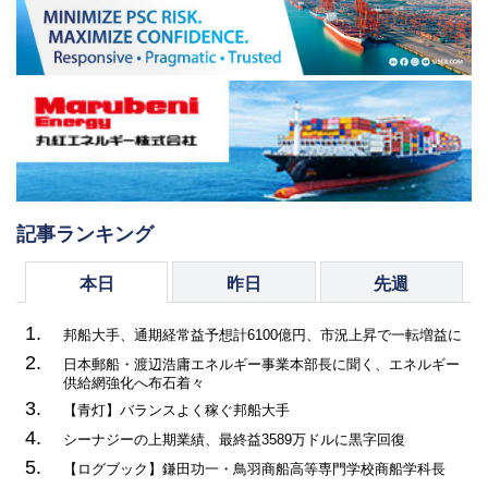
記事ランキング
本日
昨日
先週
1.
邦船大手、通期経常益予想計6100億円、市況上昇で一転増益に
2.
日本郵船・渡辺浩庸エネルギー事業本部長に聞く、エネルギー
供給網強化へ布石着々
3.
【青灯】バランスよく稼ぐ邦船大手
4.
シーナジーの上期業績、最終益3589万ドルに黒字回復
5.
【ログブック】鎌田功一・鳥羽商船高等専門学校商船学科長