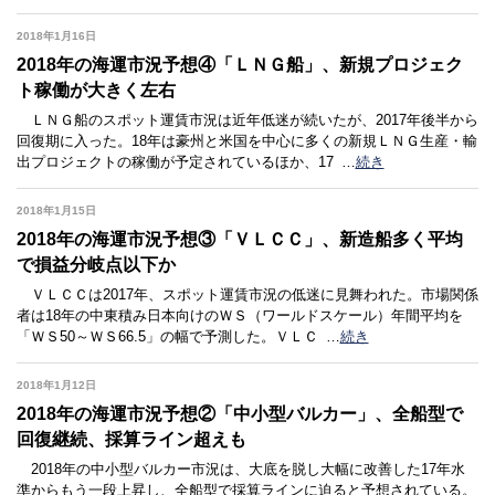
2018年1月16日
2018年の海運市況予想④「ＬＮＧ船」、新規プロジェク
ト稼働が大きく左右
ＬＮＧ船のスポット運賃市況は近年低迷が続いたが、2017年後半から
回復期に入った。18年は豪州と米国を中心に多くの新規ＬＮＧ生産・輸
出プロジェクトの稼働が予定されているほか、17
…
続き
2018年1月15日
2018年の海運市況予想③「ＶＬＣＣ」、新造船多く平均
で損益分岐点以下か
ＶＬＣＣは2017年、スポット運賃市況の低迷に見舞われた。市場関係
者は18年の中東積み日本向けのＷＳ（ワールドスケール）年間平均を
「ＷＳ50～ＷＳ66.5」の幅で予測した。ＶＬＣ
…
続き
2018年1月12日
2018年の海運市況予想②「中小型バルカー」、全船型で
回復継続、採算ライン超えも
2018年の中小型バルカー市況は、大底を脱し大幅に改善した17年水
準からもう一段上昇し、全船型で採算ラインに迫ると予想されている。