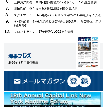
6.
三井海洋開発、中間利益5割増の2.2億ドル、FPSO建造順調
7.
川崎汽船、低引火点燃料船3講習で国交省認定
8.
エクスマール、LNG船をバンカリング用の洋上積替設備に改造
9.
名村造船所、4～6月期経常益8割増の105億円、増収増益、新造
船6隻受注
10.
フロントライン、17年建造VLCC2隻を売却
2026年８月７日付表紙