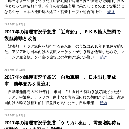
昨年は前年の駆け込み発注の反動減や海運市況の低迷で記録的な低水
準となった新造船市場。今年の新造船市場は果たしてどのような展開に
なるのか。日本の造船所の経営・営業トップや総合商社の
…
続き
2017年1月25日
2017年の海運市況予想⑧「近海船」、ＰＫＳ輸入堅調で
復航荷動き改善
近海船（アジア域内を航行する在来船）の市況は2016年も低迷が続い
た。アジア出し日本向けの復航マーケットが引き続き低調なためで、マ
レーシア産合板、タイ産砂糖などの荷動き減少が響い
…
続き
2017年1月24日
2017年の海運市況予想⑦「自動車船」、日本出し完成
車、前年並みを見込む
自動車船部門の2016年は、米国、ＥＵ向けの荷動きは好調だったが、
ロシア、中近東、アフリカ、南米など資源国向けの荷動きが低迷。資源
国向けの輸送は相対的に収益性が高いため、自動車船
…
続き
2017年1月23日
2017年の海運市況予想⑥「ケミカル船」、需要増期待も