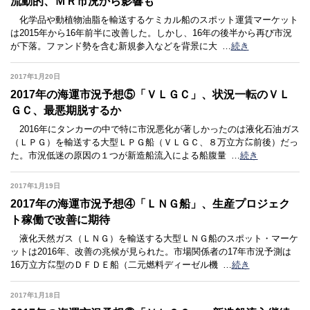
流動的、ＭＲ市況から影響も
化学品や動植物油脂を輸送するケミカル船のスポット運賃マーケット
は2015年から16年前半に改善した。しかし、16年の後半から再び市況
が下落。ファンド勢を含む新規参入などを背景に大
…
続き
2017年1月20日
2017年の海運市況予想⑤「ＶＬＧＣ」、状況一転のＶＬ
ＧＣ、最悪期脱するか
2016年にタンカーの中で特に市況悪化が著しかったのは液化石油ガス
（ＬＰＧ）を輸送する大型ＬＰＧ船（ＶＬＧＣ、８万立方㍍前後）だっ
た。市況低迷の原因の１つが新造船流入による船腹量
…
続き
2017年1月19日
2017年の海運市況予想④「ＬＮＧ船」、生産プロジェク
ト稼働で改善に期待
液化天然ガス（ＬＮＧ）を輸送する大型ＬＮＧ船のスポット・マーケ
ットは2016年、改善の兆候が見られた。市場関係者の17年市況予測は
16万立方㍍型のＤＦＤＥ船（二元燃料ディーゼル機
…
続き
2017年1月18日