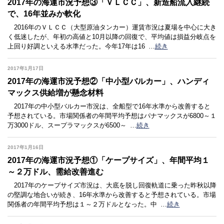
2017年の海運市況予想③「ＶＬＣＣ」、新造船流入継続
で、16年並みか軟化
2016年のＶＬＣＣ（大型原油タンカー）運賃市況は夏場を中心に大き
く低迷したが、年初の高値と10月以降の回復で、平均値は損益分岐点を
上回り好調といえる水準だった。今年17年は16
…
続き
2017年1月17日
2017年の海運市況予想②「中小型バルカー」、ハンディ
マックス供給増が懸念材料
2017年の中小型バルカー市況は、全船型で16年水準から改善すると
予想されている。市場関係者の年間平均予想はパナマックスが6800～１
万3000ドル、スープラマックスが6500～
…
続き
2017年1月16日
2017年の海運市況予想①「ケープサイズ」、年間平均１
～２万ドル、需給改善進む
2017年のケープサイズ市況は、大底を脱し回復軌道に乗った昨秋以降
の堅調な地合いが続き、16年水準から改善すると予想されている。市場
関係者の年間平均予想は１～２万ドルとなった。中
…
続き