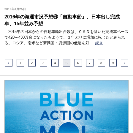
2016年1月25日
2016年の海運市況予想⑥「自動車船」、日本出し完成
車、15年並み予想
2015年の日本からの自動車輸出台数は、ＣＫＤを除いた完成車ベース
で420～430万台になったもようで、３年ぶりに増加に転じたとみられ
る。ロシア、南米など新興国・資源国の低迷を好
…
続き
‹
1
2
3
4
5
6
7
8
9
›