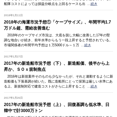
船隊コストによっては損益分岐点を上回るケースも出
…
続き
2018年1月11日
2018年の海運市況予想①「ケープサイズ」、年間平均1.7
万ドル超、需給改善進む
2018年のケープサイズ市況は、大底を脱し大幅に改善した17年の堅
調な地合いが続き、前年水準からもう一段上昇すると予想されている。
市場関係者の年間平均予想は１万5000ドル～１万
…
続き
2017年1月27日
2017年の新造船市況予想（下）、新造船価、後半から上
昇か、ＳＯｘ規制焦点
2016年は新規案件そのものも少なかったが、それと連動するように新
造船価も下落基調が続いた。既に造船所にとって採算は厳しい水準にあ
る上、新規制対応で建造コストがさらに上昇すること
…
続き
2017年1月26日
2017年の新造船市況予想（上）、回復基調も低水準、日
韓中で計3000万トン