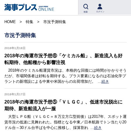
ログイン
検索
HOME
特集
市況予測特集
市況予測特集
2018年1月18日
2018年の海運市況予想⑥「ケミカル船」、新造流入も好
転期待、他船種から影響注視
2018年のケミカル船運賃市況は、本格的な回復には時間がかかりそう
だが、市場関係者は好転を期待する。プラス要素になるのは石油化学プ
ラントの新増設による中東や米国からの出荷増加だ。
…
続き
2018年1月17日
2018年の海運市況予想⑤「ＶＬＧＣ」、低迷市況脱出に
期待、新造船流入が一服
大型ＬＰＧ船（ＶＬＧＣ＝８万立方㍍型前後）は2017年、スポット運
賃市況の低迷に見舞われた。指標となる中東／日本航路でトン当たり20
ドル台～30ドル台半ばを中心に推移し、採算割れ
…
続き