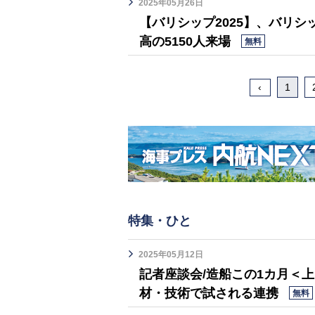
2025年05月26日
【バリシップ2025】、バリ
高の5150人来場
無料
‹
1
特集・ひと
2025年05月12日
記者座談会/造船この1カ月＜
材・技術で試される連携
無料