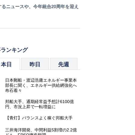
関するニュースや、今年統合20周年を迎え
事ランキング
本日
昨日
先週
.
日本郵船・渡辺浩庸エネルギー事業本
部長に聞く、エネルギー供給網強化へ
布石着々
.
邦船大手、通期経常益予想計6100億
円、市況上昇で一転増益に
.
【青灯】バランスよく稼ぐ邦船大手
.
三井海洋開発、中間利益5割増の2.2億