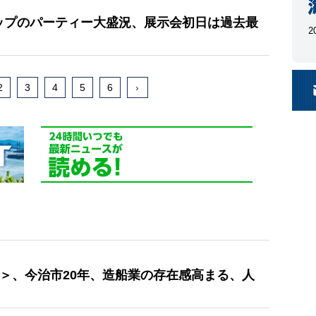
シップのパーティー大盛況、展示会初日は過去最
2
2
3
4
5
6
›
上＞、今治市20年、造船業の存在感高まる、人