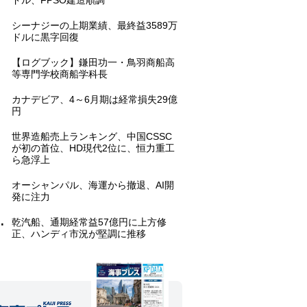
ドル、FPSO建造順調
.
シーナジーの上期業績、最終益3589万
ドルに黒字回復
.
【ログブック】鎌田功一・鳥羽商船高
等専門学校商船学科長
.
カナデビア、4～6月期は経常損失29億
円
.
世界造船売上ランキング、中国CSSC
が初の首位、HD現代2位に、恒力重工
ら急浮上
.
オーシャンパル、海運から撤退、AI開
発に注力
.
乾汽船、通期経常益57億円に上方修
正、ハンディ市況が堅調に推移