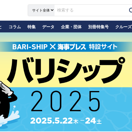
と
コラム
特集
データ
企業・団体
別冊特集号
クルーズ