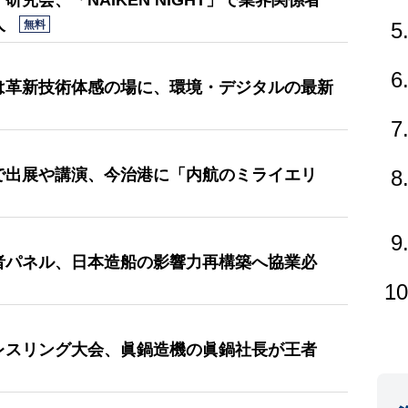
研究会、「NAIKEN NIGHT」で業界関係者
人
無料
5
6
学は革新技術体感の場に、環境・デジタルの最新
7
野で出展や講演、今治港に「内航のミライエリ
8
9
営者パネル、日本造船の影響力再構築へ協業必
10
ムレスリング大会、眞鍋造機の眞鍋社長が王者