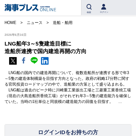
ログイン
検索
HOME
ニュース
造船・舶用
2026年6月16日
LNG船年3～5隻建造目標に
造船所連携で国内建造再開の方向
LNG船の国内での建造再開について、複数造船所が連携する形で年3
～5隻の建造体制構築を目指す方向となった。政府の戦略17分野に関す
る官民投資ロードマップの中で、造船業の方策として盛り込まれる。
LNG船は過去のピーク時に川崎重工業坂出工場と三菱重工業香焼工場
（現在の大島造船所香焼工場）がそれぞれ年3～5隻の建造能力を確保し
ていた。当時の1社単位と同規模の建造能力の回復を目指す。 ...
ログインIDをお持ちの方