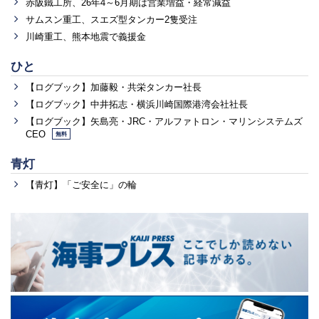
赤阪鐵工所、26年4～6月期は営業増益・経常減益
サムスン重工、スエズ型タンカー2隻受注
川崎重工、熊本地震で義援金
ひと
【ログブック】加藤毅・共栄タンカー社長
【ログブック】中井拓志・横浜川崎国際港湾会社社長
【ログブック】矢島亮・JRC・アルファトロン・マリンシステムズ
CEO
無料
青灯
【青灯】「ご安全に」の輪