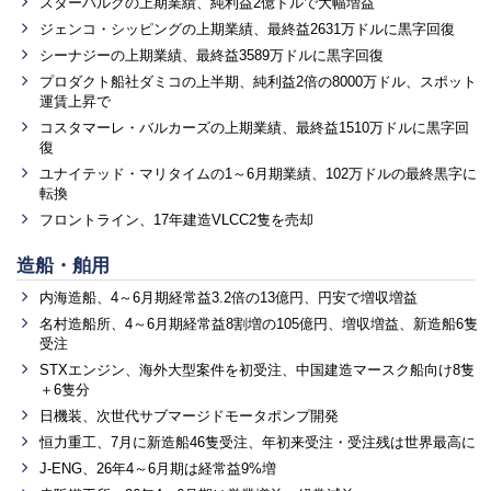
スターバルクの上期業績、純利益2億ドルで大幅増益
ジェンコ・シッピングの上期業績、最終益2631万ドルに黒字回復
シーナジーの上期業績、最終益3589万ドルに黒字回復
プロダクト船社ダミコの上半期、純利益2倍の8000万ドル、スポット
運賃上昇で
コスタマーレ・バルカーズの上期業績、最終益1510万ドルに黒字回
復
ユナイテッド・マリタイムの1～6月期業績、102万ドルの最終黒字に
転換
フロントライン、17年建造VLCC2隻を売却
造船・舶用
内海造船、4～6月期経常益3.2倍の13億円、円安で増収増益
名村造船所、4～6月期経常益8割増の105億円、増収増益、新造船6隻
受注
STXエンジン、海外大型案件を初受注、中国建造マースク船向け8隻
＋6隻分
日機装、次世代サブマージドモータポンプ開発
恒力重工、7月に新造船46隻受注、年初来受注・受注残は世界最高に
J-ENG、26年4～6月期は経常益9%増