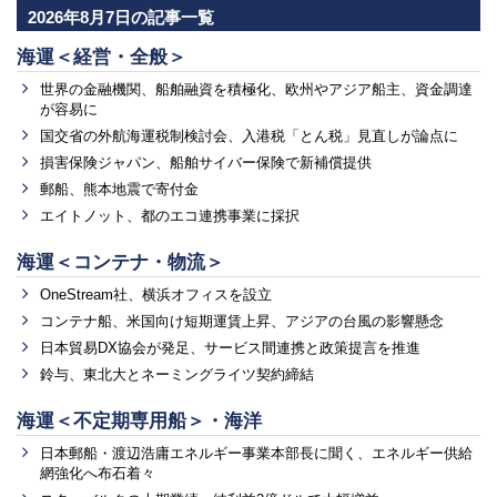
2026年8月7日の記事一覧
海運＜経営・全般＞
世界の金融機関、船舶融資を積極化、欧州やアジア船主、資金調達
が容易に
国交省の外航海運税制検討会、入港税「とん税」見直しが論点に
損害保険ジャパン、船舶サイバー保険で新補償提供
郵船、熊本地震で寄付金
エイトノット、都のエコ連携事業に採択
海運＜コンテナ・物流＞
OneStream社、横浜オフィスを設立
コンテナ船、米国向け短期運賃上昇、アジアの台風の影響懸念
日本貿易DX協会が発足、サービス間連携と政策提言を推進
鈴与、東北大とネーミングライツ契約締結
海運＜不定期専用船＞・海洋
日本郵船・渡辺浩庸エネルギー事業本部長に聞く、エネルギー供給
網強化へ布石着々