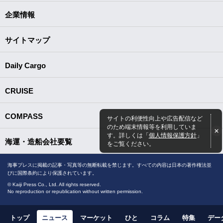
企業情報
サイトマップ
Daily Cargo
CRUISE
COMPASS
サイトの利便性向上や広告配信など
のため端末情報等を利用していま
す。詳しくは「
個人情報保護方針
」
海運・造船会社要覧
をご覧ください。
海事プレスに掲載の記事・写真等の無断転載を禁じます。すべての内容は日本の著作権法並
びに国際条約により保護されています。
© Kaiji Press Co., Ltd. All rights reserved.
No reproduction or republication without written permission.
トップ
ニュース
マーケット
ひと
コラム
特集
デー