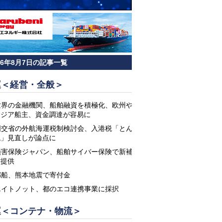
26年8月7日の記事一覧
運＜経営・全般＞
世界の金融機関、船舶融資を積極化、欧州や
アジア船主、資金調達が容易に
国交省の外航海運税制検討会、入港税「とん
税」見直しが論点に
損害保険ジャパン、船舶サイバー保険で新補
償提供
郵船、熊本地震で寄付金
エイトノット、都のエコ連携事業に採択
運＜コンテナ・物流＞