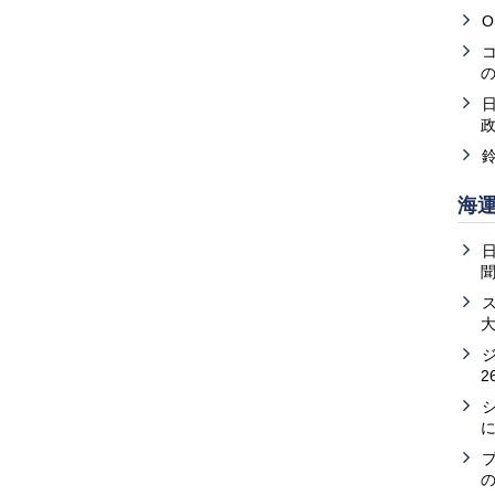
O
海
2
の