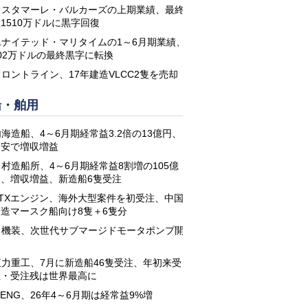
コスタマーレ・バルカーズの上期業績、最終
1510万ドルに黒字回復
ユナイテッド・マリタイムの1～6月期業績、
02万ドルの最終黒字に転換
フロントライン、17年建造VLCC2隻を売却
船・舶用
海造船、4～6月期経常益3.2倍の13億円、
円安で増収増益
名村造船所、4～6月期経常益8割増の105億
円、増収増益、新造船6隻受注
STXエンジン、海外大型案件を初受注、中国
建造マースク船向け8隻＋6隻分
日機装、次世代サブマージドモータポンプ開
発
恒力重工、7月に新造船46隻受注、年初来受
注・受注残は世界最高に
-ENG、26年4～6月期は経常益9%増