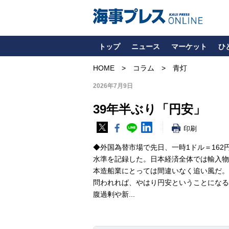
トップ
ニュース
マーケット
ひ
HOME
コラム
青灯
2026年7月9日
39年半ぶり「円安」
印刷
◆外国為替市場で先日、一時1ドル＝162円
水準を記録した。日本経済全体では輸入物
本造船業にとっては間違いなく追い風だ。
問われれば、やはり円安ということになる
腹過剰や新...