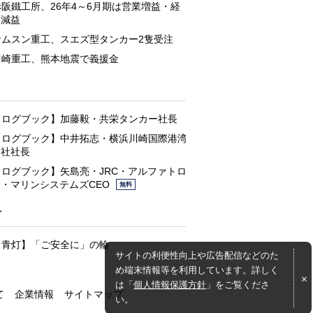
赤阪鐵工所、26年4～6月期は営業増益・経
常減益
サムスン重工、スエズ型タンカー2隻受注
川崎重工、熊本地震で義援金
と
【ログブック】加藤毅・共栄タンカー社長
【ログブック】中井拓志・横浜川崎国際港湾
会社社長
【ログブック】矢島亮・JRC・アルファトロ
ン・マリンシステムズCEO
無料
灯
【青灯】「ご安全に」の輪
サイトの利便性向上や広告配信などのた
め端末情報等を利用しています。詳しく
は「
個人情報保護方針
」をご覧くださ
て
企業情報
サイトマップ
い。