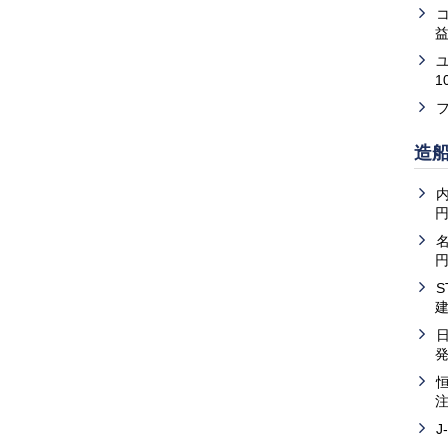
益
1
造
内
J