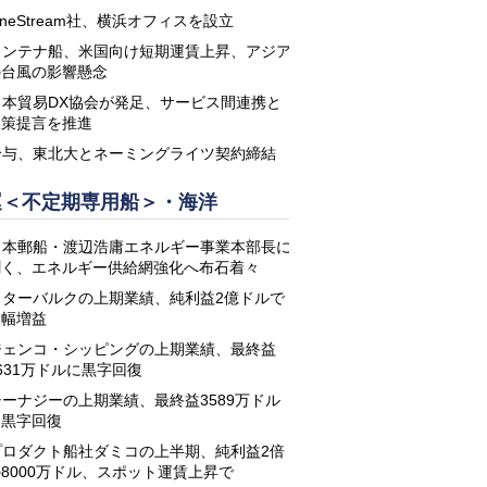
neStream社、横浜オフィスを設立
コンテナ船、米国向け短期運賃上昇、アジア
の台風の影響懸念
日本貿易DX協会が発足、サービス間連携と
政策提言を推進
鈴与、東北大とネーミングライツ契約締結
運＜不定期専用船＞・海洋
日本郵船・渡辺浩庸エネルギー事業本部長に
聞く、エネルギー供給網強化へ布石着々
スターバルクの上期業績、純利益2億ドルで
大幅増益
ジェンコ・シッピングの上期業績、最終益
631万ドルに黒字回復
シーナジーの上期業績、最終益3589万ドル
に黒字回復
プロダクト船社ダミコの上半期、純利益2倍
8000万ドル、スポット運賃上昇で