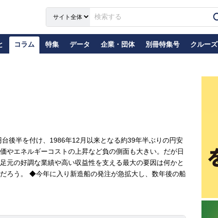
と
コラム
特集
データ
企業・団体
別冊特集号
クルーズ
台後半を付け、1986年12月以来となる約39年半ぶりの円安
価やエネルギーコストの上昇など負の側面も大きい。だが日
足元の好調な業績や高い収益性を支える最大の要因は何かと
だろう。 ◆今年に入り新造船の発注が急拡大し、数年後の船