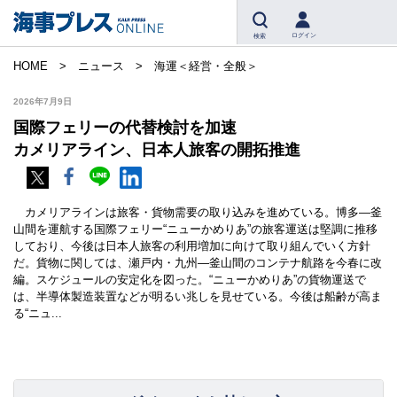
ログイン
検索
HOME
ニュース
海運＜経営・全般＞
2026年7月9日
国際フェリーの代替検討を加速
カメリアライン、日本人旅客の開拓推進
カメリアラインは旅客・貨物需要の取り込みを進めている。博多―釜
山間を運航する国際フェリー“ニューかめりあ”の旅客運送は堅調に推移
しており、今後は日本人旅客の利用増加に向けて取り組んでいく方針
だ。貨物に関しては、瀬戸内・九州―釜山間のコンテナ航路を今春に改
編。スケジュールの安定化を図った。“ニューかめりあ”の貨物運送で
は、半導体製造装置などが明るい兆しを見せている。今後は船齢が高ま
る“ニュ...