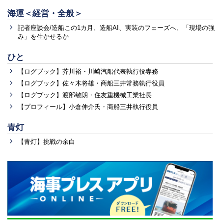
海運＜経営・全般＞
記者座談会/造船この1カ月、造船AI、実装のフェーズへ、「現場の強
み」を生かせるか
ひと
【ログブック】芥川裕・川崎汽船代表執行役専務
【ログブック】佐々木将雄・商船三井常務執行役員
【ログブック】渡部敏朗・住友重機械工業社長
【プロフィール】小倉伸介氏・商船三井執行役員
青灯
【青灯】挑戦の余白