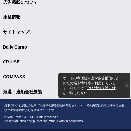
広告掲載について
企業情報
サイトマップ
Daily Cargo
CRUISE
COMPASS
サイトの利便性向上や広告配信など
のため端末情報等を利用していま
す。詳しくは「
個人情報保護方針
」
海運・造船会社要覧
をご覧ください。
海事プレスに掲載の記事・写真等の無断転載を禁じます。すべての内容は日本の著作権法並
びに国際条約により保護されています。
© Kaiji Press Co., Ltd. All rights reserved.
No reproduction or republication without written permission.