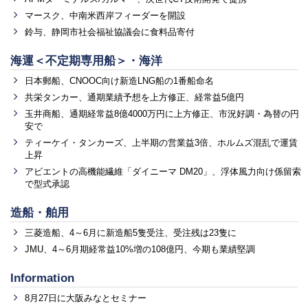
マースク、中南米西岸フィーダーを開設
鈴与、静岡市社会福祉協議会に食料品寄付
海運＜不定期専用船＞・海洋
日本郵船、CNOOC向け新造LNG船の1番船命名
共栄タンカー、通期業績予想を上方修正、経常益5億円
玉井商船、通期経常益8億4000万円に上方修正、市況好調・為替の円
安で
ティーケイ・タンカーズ、上半期の営業益3倍、ホルムズ混乱で運賃
上昇
アビエントの高機能繊維「ダイニーマ DM20」、浮体風力向け係留索
で型式承認
造船・舶用
三菱造船、4～6月に新造船5隻受注、受注残は23隻に
JMU、4～6月期経常益10%増の108億円、今期も業績堅調
Information
8月27日に大阪みなとセミナー