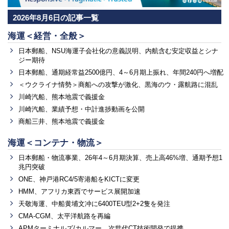
2026年8月6日の記事一覧
海運＜経営・全般＞
日本郵船、NSU海運子会社化の意義説明、内航含む安定収益とシナ
ジー期待
日本郵船、通期経常益2500億円、4～6月期上振れ、年間240円へ増配
＜ウクライナ情勢＞商船への攻撃が激化、黒海のウ・露航路に混乱
川崎汽船、熊本地震で義援金
川崎汽船、業績予想・中計進捗動画を公開
商船三井、熊本地震で義援金
海運＜コンテナ・物流＞
日本郵船・物流事業、26年4～6月期決算、売上高46%増、通期予想1
兆円突破
ONE、神戸港RC4/5寄港船をKICTに変更
HMM、アフリカ東西でサービス展開加速
天敬海運、中船黄埔文冲に6400TEU型2+2隻を発注
CMA-CGM、太平洋航路を再編
APMターミナルズ/カルマー、次世代CT技術開発で提携