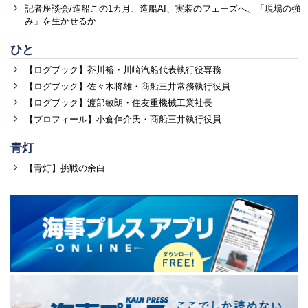
記者座談会/造船この1カ月、造船AI、実装のフェーズへ、「現場の強
み」を生かせるか
ひと
【ログブック】芥川裕・川崎汽船代表執行役専務
【ログブック】佐々木将雄・商船三井常務執行役員
【ログブック】渡部敏朗・住友重機械工業社長
【プロフィール】小倉伸介氏・商船三井執行役員
青灯
【青灯】挑戦の余白