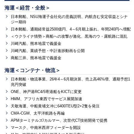
海運＜経営・全般＞
日本郵船、NSU海運子会社化の意義説明、内航含む安定収益とシナ
ジー期待
日本郵船、通期経常益2500億円、4～6月期上振れ、年間240円へ増配
＜ウクライナ情勢＞商船への攻撃が激化、黒海のウ・露航路に混乱
川崎汽船、熊本地震で義援金
川崎汽船、業績予想・中計進捗動画を公開
商船三井、熊本地震で義援金
海運＜コンテナ・物流＞
日本郵船・物流事業、26年4～6月期決算、売上高46%増、通期予想1
兆円突破
ONE、神戸港RC4/5寄港船をKICTに変更
HMM、アフリカ東西でサービス展開加速
天敬海運、中船黄埔文冲に6400TEU型2+2隻を発注
CMA-CGM、太平洋航路を再編
APMターミナルズ/カルマー、次世代CT技術開発で提携
マースク、中南米西岸フィーダーを開設