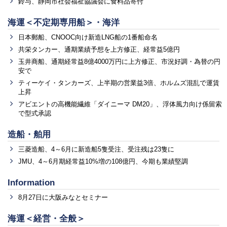
鈴与、静岡市社会福祉協議会に食料品寄付
海運＜不定期専用船＞・海洋
日本郵船、CNOOC向け新造LNG船の1番船命名
共栄タンカー、通期業績予想を上方修正、経常益5億円
玉井商船、通期経常益8億4000万円に上方修正、市況好調・為替の円
安で
ティーケイ・タンカーズ、上半期の営業益3倍、ホルムズ混乱で運賃
上昇
アビエントの高機能繊維「ダイニーマ DM20」、浮体風力向け係留索
で型式承認
造船・舶用
三菱造船、4～6月に新造船5隻受注、受注残は23隻に
JMU、4～6月期経常益10%増の108億円、今期も業績堅調
Information
8月27日に大阪みなとセミナー
海運＜経営・全般＞