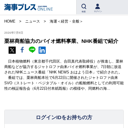
ログイン
検索
HOME
ニュース
海運＜経営・全般＞
2026年7月9日
栗林商船協力のバイオ燃料事業、NHK番組で紹介
日本植物燃料（東京都千代田区、合田真代表取締役）が推進し、栗林
商船などが協力するジャトロファ由来バイオ燃料事業が、7日朝に放送
されたNHKニュース番組「NHK NEWS おはよう日本」で紹介された。
番組では、栗林商船本社で6月22日に開催されたジャトロファ由来
SVO（ストレート・ベジタブル・オイル）の船舶燃料としての利用可能
性の検証報告会（6月22日付本紙既報）の模様や、同燃料の海...
ログインIDをお持ちの方