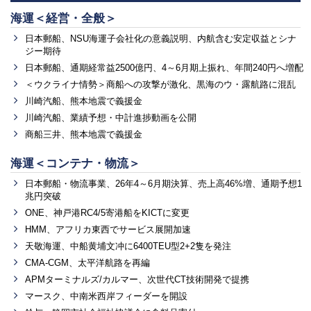
海運＜経営・全般＞
日本郵船、NSU海運子会社化の意義説明、内航含む安定収益とシナ
ジー期待
日本郵船、通期経常益2500億円、4～6月期上振れ、年間240円へ増配
＜ウクライナ情勢＞商船への攻撃が激化、黒海のウ・露航路に混乱
川崎汽船、熊本地震で義援金
川崎汽船、業績予想・中計進捗動画を公開
商船三井、熊本地震で義援金
海運＜コンテナ・物流＞
日本郵船・物流事業、26年4～6月期決算、売上高46%増、通期予想1
兆円突破
ONE、神戸港RC4/5寄港船をKICTに変更
HMM、アフリカ東西でサービス展開加速
天敬海運、中船黄埔文冲に6400TEU型2+2隻を発注
CMA-CGM、太平洋航路を再編
APMターミナルズ/カルマー、次世代CT技術開発で提携
マースク、中南米西岸フィーダーを開設