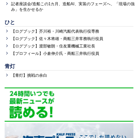
記者座談会/造船この1カ月、造船AI、実装のフェーズへ、「現場の強
み」を生かせるか
ひと
【ログブック】芥川裕・川崎汽船代表執行役専務
【ログブック】佐々木将雄・商船三井常務執行役員
【ログブック】渡部敏朗・住友重機械工業社長
【プロフィール】小倉伸介氏・商船三井執行役員
青灯
【青灯】挑戦の余白