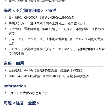
鈴与、静岡市社会福祉協議会に食料品寄付
海運＜不定期専用船＞・海洋
日本郵船、CNOOC向け新造LNG船の1番船命名
共栄タンカー、通期業績予想を上方修正、経常益5億円
玉井商船、通期経常益8億4000万円に上方修正、市況好調・為替の円
安で
ティーケイ・タンカーズ、上半期の営業益3倍、ホルムズ混乱で運賃
上昇
アビエントの高機能繊維「ダイニーマ DM20」、浮体風力向け係留索
で型式承認
造船・舶用
三菱造船、4～6月に新造船5隻受注、受注残は23隻に
JMU、4～6月期経常益10%増の108億円、今期も業績堅調
Information
8月27日に大阪みなとセミナー
海運＜経営・全般＞