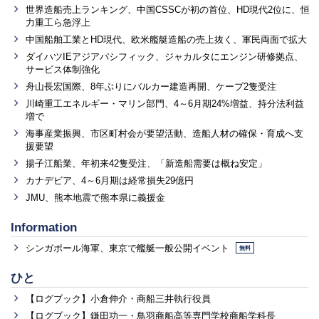
世界造船売上ランキング、中国CSSCが初の首位、HD現代2位に、恒
力重工ら急浮上
中国船舶工業とHD現代、欧米艦艇造船の売上抜く、軍民両面で拡大
ダイハツIEアジアパシフィック、ジャカルタにエンジン研修拠点、
サービス体制強化
舟山長宏国際、8年ぶりにバルカー建造再開、ケープ2隻受注
川崎重工エネルギー・マリン部門、4～6月期24%増益、持分法利益
増で
海事産業振興、市区町村会が要望活動、造船人材の確保・育成へ支
援要望
揚子江船業、年初来42隻受注、「新造船需要は概ね安定」
カナデビア、4～6月期は経常損失29億円
JMU、熊本地震で熊本県に義援金
Information
シンガポール海軍、東京で艦艇一般公開イベント
無料
ひと
【ログブック】小倉伸介・商船三井執行役員
【ログブック】鎌田功一・鳥羽商船高等専門学校商船学科長