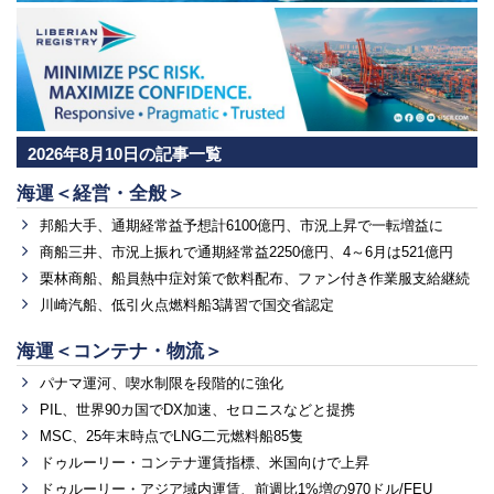
2026年8月10日の記事一覧
海運＜経営・全般＞
邦船大手、通期経常益予想計6100億円、市況上昇で一転増益に
商船三井、市況上振れで通期経常益2250億円、4～6月は521億円
栗林商船、船員熱中症対策で飲料配布、ファン付き作業服支給継続
川崎汽船、低引火点燃料船3講習で国交省認定
海運＜コンテナ・物流＞
パナマ運河、喫水制限を段階的に強化
PIL、世界90カ国でDX加速、セロニスなどと提携
MSC、25年末時点でLNG二元燃料船85隻
ドゥルーリー・コンテナ運賃指標、米国向けで上昇
ドゥルーリー・アジア域内運賃、前週比1%増の970ドル/FEU