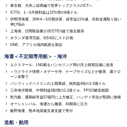
東京都、大井ふ頭再編で世界トップクラスのCTへ
ICTSI、1～6月期利益は22%増の6億ドル
伊勢湾海運、26年4～6月期決算、経常益11%減、非鉄金属取り扱い
伸び悩み
上海港、日間取扱量が20万TEU超で過去最高
オランダ港湾労組、9月4日にスト計画
ONE、アフリカ域内航路を新設
海運＜不定期専用船＞・海洋
エクスマール、LNG船をバンカリング用の洋上積替設備に改造
＜ウクライナ情勢＞オデーサ沖、ケープサイズなどが被害、露ドロ
ーン攻撃で
パシフィックベイスンの上期業績、純利益4倍の1.5億ドル
三井海洋開発、中間利益5割増の2.2億ドル、FPSO建造順調
乾汽船、通期経常益57億円に上方修正、ハンディ市況が堅調に推移
オーシャンパル、海運から撤退、AI開発に注力
飯野海運、熊本地震被災者支援で寄付
造船・舶用