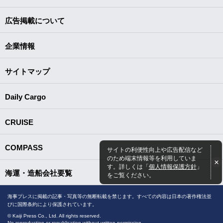
広告掲載について
企業情報
サイトマップ
Daily Cargo
CRUISE
COMPASS
サイトの利便性向上や広告配信など
のため端末情報等を利用していま
す。詳しくは「
個人情報保護方針
」
海運・造船会社要覧
をご覧ください。
海事プレスに掲載の記事・写真等の無断転載を禁じます。すべての内容は日本の著作権法並
びに国際条約により保護されています。
© Kaiji Press Co., Ltd. All rights reserved.
No reproduction or republication without written permission.