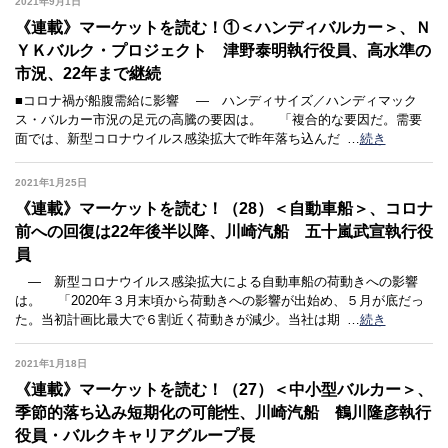
2021年9月1日
《連載》マーケットを読む！①＜ハンディバルカー＞、Ｎ
ＹＫバルク・プロジェクト 津野泰明執行役員、高水準の
市況、22年まで継続
■コロナ禍が船腹需給に影響 ― ハンディサイズ／ハンディマック
ス・バルカー市況の足元の高騰の要因は。 「複合的な要因だ。需要
面では、新型コロナウイルス感染拡大で昨年落ち込んだ
…
続き
2021年1月25日
《連載》マーケットを読む！（28）＜自動車船＞、コロナ
前への回復は22年後半以降、川崎汽船 五十嵐武宣執行役
員
― 新型コロナウイルス感染拡大による自動車船の荷動きへの影響
は。 「2020年３月末頃から荷動きへの影響が出始め、５月が底だっ
た。当初計画比最大で６割近く荷動きが減少。当社は期
…
続き
2021年1月18日
《連載》マーケットを読む！（27）＜中小型バルカー＞、
季節的落ち込み短期化の可能性、川崎汽船 鶴川隆彦執行
役員・バルクキャリアグループ長