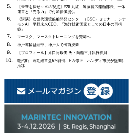
5.
【未来を探せ～70の視点】#28 丸紅 遠藤智広船舶部長、一体
運営と『売る力』で付加価値提供
6.
《講演》次世代環境船舶開発センター（GSC）セミナー、シナ
モンAI 平野未来CEO、「海洋技術国家としての日本の再構
築」
7.
マースク、マースクトレーニングを売却へ
8.
神戸運輸監理部、神戸大で出前授業
9.
【プロフィール】原口阿瑞美 氏・商船三井執行役員
10.
乾汽船、通期経常益57億円に上方修正、ハンディ市況が堅調に
推移