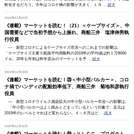
軟化するだろう。今年はコロナ禍の影響が大きく、ＬＮ
…
続き
2020年12月22日
《連載》マーケットを読む！（21）＜ケープサイズ＞、中
国需要などで当初予想から上振れ、商船三井 塩津伸男執
行役員
― 新型コロナによるケープサイズ市況へのこれまでの影響は。
「ケープサイズ主要５航路平均用船料の2019年の平均値は約１万8000
ドル。20年も年初は昨年並みのマーケットを予
…
続き
2020年12月18日
《連載》マーケットを読む！⑳＜中小型バルカー＞、コロ
ナ禍でハンディの配船効率低下、商船三井 菊地和彦執行
役員
― 新型コロナウイルス感染拡大の中小型バルカー市況への影響は。
「中小型バルカーはよく踏みとどまっているという印象で、足元は
2019年のレベルとそれほど変わらない。４～６月はど
…
続き
2020年12月16日
《連載》マーケットを読む！⑲＜ＶＬＣＣ、プロダクト