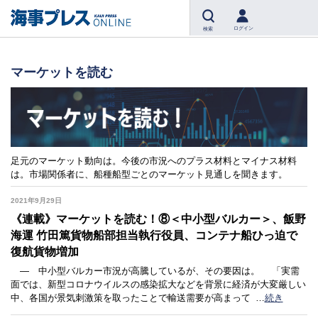
ログイン
検索
マーケットを読む
足元のマーケット動向は。今後の市況へのプラス材料とマイナス材料
は。市場関係者に、船種船型ごとのマーケット見通しを聞きます。
2021年9月29日
《連載》マーケットを読む！⑧＜中小型バルカー＞、飯野
海運 竹田篤貨物船部担当執行役員、コンテナ船ひっ迫で
復航貨物増加
― 中小型バルカー市況が高騰しているが、その要因は。 「実需
面では、新型コロナウイルスの感染拡大などを背景に経済が大変厳しい
中、各国が景気刺激策を取ったことで輸送需要が高まって
…
続き