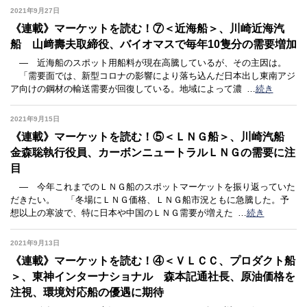
2021年9月27日
《連載》マーケットを読む！⑦＜近海船＞、川崎近海汽
船 山﨑壽夫取締役、バイオマスで毎年10隻分の需要増加
― 近海船のスポット用船料が現在高騰しているが、その主因は。
「需要面では、新型コロナの影響により落ち込んだ日本出し東南アジ
ア向けの鋼材の輸送需要が回復している。地域によって濃
…
続き
2021年9月15日
《連載》マーケットを読む！⑤＜ＬＮＧ船＞、川崎汽船
金森聡執行役員、カーボンニュートラルＬＮＧの需要に注
目
― 今年これまでのＬＮＧ船のスポットマーケットを振り返っていた
だきたい。 「冬場にＬＮＧ価格、ＬＮＧ船市況ともに急騰した。予
想以上の寒波で、特に日本や中国のＬＮＧ需要が増えた
…
続き
2021年9月13日
《連載》マーケットを読む！④＜ＶＬＣＣ、プロダクト船
＞、東神インターナショナル 森本記通社長、原油価格を
注視、環境対応船の優遇に期待