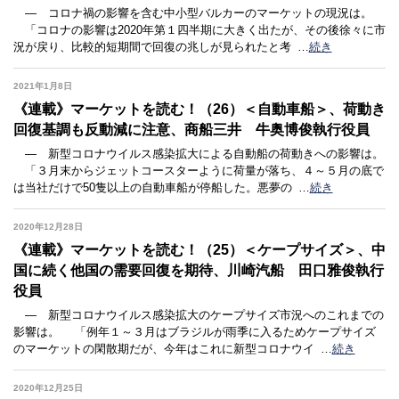
― コロナ禍の影響を含む中小型バルカーのマーケットの現況は。
「コロナの影響は2020年第１四半期に大きく出たが、その後徐々に市
況が戻り、比較的短期間で回復の兆しが見られたと考
…
続き
2021年1月8日
《連載》マーケットを読む！（26）＜自動車船＞、荷動き
回復基調も反動減に注意、商船三井 牛奥博俊執行役員
― 新型コロナウイルス感染拡大による自動船の荷動きへの影響は。
「３月末からジェットコースターように荷量が落ち、４～５月の底で
は当社だけで50隻以上の自動車船が停船した。悪夢の
…
続き
2020年12月28日
《連載》マーケットを読む！（25）＜ケープサイズ＞、中
国に続く他国の需要回復を期待、川崎汽船 田口雅俊執行
役員
― 新型コロナウイルス感染拡大のケープサイズ市況へのこれまでの
影響は。 「例年１～３月はブラジルが雨季に入るためケープサイズ
のマーケットの閑散期だが、今年はこれに新型コロナウイ
…
続き
2020年12月25日