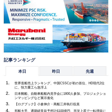
記事ランキング
本日
昨日
先週
1.
世界造船売上ランキング、中国CSSCが初の首位、HD現代2位
に、恒力重工ら急浮上
2.
日本郵船、自動車船船内見学会に1800人参加、プロジェクショ
ンマッピングなど展示進化
3.
【ログブック】小倉伸介・商船三井執行役員
4.
邦船大手、通期経常益予想計6100億円、市況上昇で一転増益に