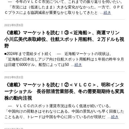
― 今年のＶＬＣＣ市況について、これまでの振り返りを伺いたい。
「市況には（低迷したまま）大きな変化がなかった。一方で、ＯＰＥ
Ｃプラスによる協調減産が重要なかじ取りをしてきたと
…
続き
2021年9月9日
《連載》マーケットを読む！③＜近海船＞、商運マリン
小川広美代表取締役、往航スポット用船料、２万ドルも視
野
■2024年まで需給タイト続く ― 近海船マーケットの現状は。
「近海船の日本出しアジア向け往航スポット用船料は１年前の昨年９月
は日建て6000ドル、船型によっては50
…
続き
2021年9月2日
《連載》マーケットを読む！②＜ＶＬＣＣ＞、明和インタ
ーナショナル 長谷部清営業部長、冬の需要期期待も変異
株の動向注視
― ＶＬＣＣのスポット運賃市況は長らく低迷が続いている。
「中国向けの荷動きはそれなりにある。中国の景気がいち早く回復した
こともあり、トレードは中国を中心に回っているのが現状だ
…
続き