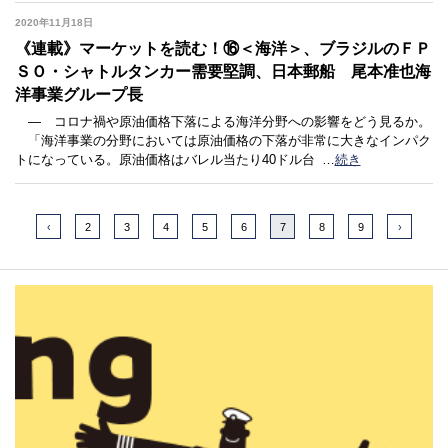
2020年11月18日
《連載》マーケットを読む！⑯＜海洋＞、ブラジルのＦＰ
ＳＯ・シャトルタンカー需要堅調、日本郵船 尾本准也海
洋事業グループ長
― コロナ禍や原油価格下落による海洋分野への影響をどう見るか。
「海洋事業の分野においては原油価格の下落が非常に大きなインパク
トになっている。原油価格はバレル当たり40ドル台
…
続き
‹
2
3
4
5
6
7
8
9
›