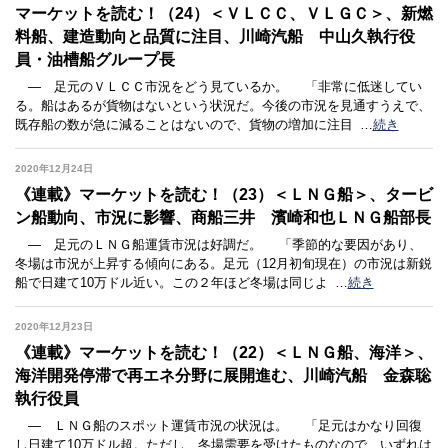
マーケットを読む！（24）＜ＶＬＣＣ、ＶＬＧＣ＞、新燃
料船、建造動向と品質に注目、川崎汽船 中山久執行役
員・油槽船グループ長
― 足元のＶＬＣＣ市況をどう見ているか。 「非常に低迷してい
る。船はあるが貨物はないという状況だ。今後の市況を見通すうえで、
既存船の数が急に減ることはないので、貨物の増加に注目
…
続き
2020年12月24日
《連載》マーケットを読む！（23）＜ＬＮＧ船＞、タービ
ン船動向、市況に影響、商船三井 濱崎和也ＬＮＧ船部長
― 足元のＬＮＧ船運賃市況は好調だ。 「季節的な要因があり、
冬場は市況が上昇する傾向にある。足元（12月初旬現在）の市況は新鋭
船で日建て10万ドル近い。この２年ほど冬場は同じよ
…
続き
2020年12月23日
《連載》マーケットを読む！（22）＜ＬＮＧ船、海洋＞、
海洋開発停滞で再エネ分野に展開進む、川崎汽船 金森聡
執行役員
― ＬＮＧ船のスポット運賃市況の状況は。 「足元はかなり回復
し日建て10万ドル超。ただし、冬場需要を受けたものなので、いずれは