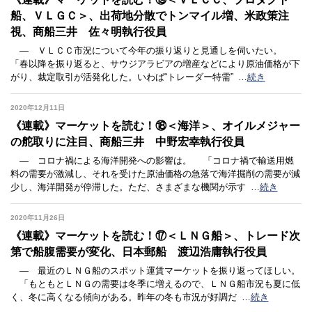
船、ＶＬＧＣ＞、出荷地分散でトンマイル増、米政策注
視、商船三井 佐々明執行役員
― ＶＬＣＣ市況について今年の振り返りと見通しを伺いたい。
「春以降を振り返ると、サウジアラビアの増産などにより原油価格が下
がり、裁定取引が活発化した。いわば“トレーダー特需”
…
続き
2020年12月11日
《連載》マーケットを読む！⑱＜海洋＞、オイルメジャー
の舵取りに注目、商船三井 中野宏幸執行役員
― コロナ禍による海洋開発への影響は。 「コロナ禍で輸送用燃
料の需要が激減し、それを受けた原油価格の急落で海洋掘削の需要が減
少し、海洋開発が停滞した。ただ、さまざまな機関が示す
…
続き
2020年11月26日
《連載》マーケットを読む！⑰＜ＬＮＧ船＞、トレード次
第で船腹需要が変化、日本郵船 渡辺浩庸執行役員
― 最近のＬＮＧ船のスポット運賃マーケットを振り返ってほしい。
「もともとＬＮＧの需要は冬季に増えるので、ＬＮＧ船市況も夏に低
く、冬に高くなる傾向がある。昨年の冬も市況が好調だ
…
続き