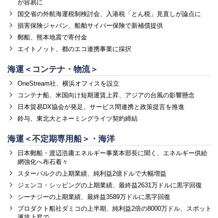
が容易に
国交省の外航海運税制検討会、入港税「とん税」見直しが論点に
損害保険ジャパン、船舶サイバー保険で新補償提供
郵船、熊本地震で寄付金
エイトノット、都のエコ連携事業に採択
海運＜コンテナ・物流＞
OneStream社、横浜オフィスを設立
コンテナ船、米国向け短期運賃上昇、アジアの台風の影響懸念
日本貿易DX協会が発足、サービス間連携と政策提言を推進
鈴与、東北大とネーミングライツ契約締結
海運＜不定期専用船＞・海洋
日本郵船・渡辺浩庸エネルギー事業本部長に聞く、エネルギー供給
網強化へ布石着々
スターバルクの上期業績、純利益2億ドルで大幅増益
ジェンコ・シッピングの上期業績、最終益2631万ドルに黒字回復
シーナジーの上期業績、最終益3589万ドルに黒字回復
プロダクト船社ダミコの上半期、純利益2倍の8000万ドル、スポット
運賃上昇で