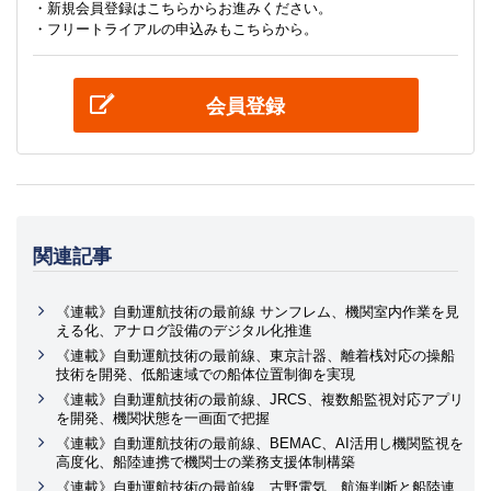
・新規会員登録はこちらからお進みください。
・フリートライアルの申込みもこちらから。
会員登録
関連記事
《連載》自動運航技術の最前線 サンフレム、機関室内作業を見
える化、アナログ設備のデジタル化推進
《連載》自動運航技術の最前線、東京計器、離着桟対応の操船
技術を開発、低船速域での船体位置制御を実現
《連載》自動運航技術の最前線、JRCS、複数船監視対応アプリ
を開発、機関状態を一画面で把握
《連載》自動運航技術の最前線、BEMAC、AI活用し機関監視を
高度化、船陸連携で機関士の業務支援体制構築
《連載》自動運航技術の最前線、古野電気、航海判断と船陸連