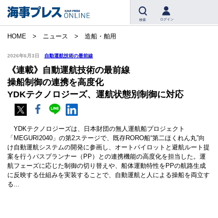
ログイン
検索
HOME
ニュース
造船・舶用
2026年6月3日
自動運航技術の最前線
《連載》自動運航技術の最前線
操船制御の連携を高度化
YDKテクノロジーズ、運航状態別制御に対応
YDKテクノロジーズは、日本財団の無人運航船プロジェクト
「MEGURI2040」の第2ステージで、既存RORO船“第二ほくれん丸”向
け自動運航システムの開発に参画し、オートパイロットと避航ルート提
案を行うパスプランナー（PP）との連携機能の高度化を担当した。運
航フェーズに応じた制御の切り替えや、船体運動特性をPPの航路生成
に反映する仕組みを実装することで、自動運航と人による操船を両立す
る...