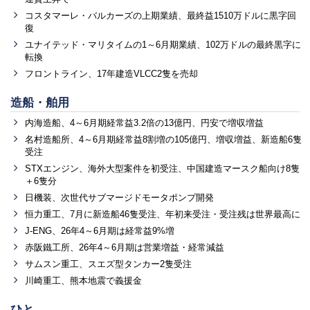
コスタマーレ・バルカーズの上期業績、最終益1510万ドルに黒字回
復
ユナイテッド・マリタイムの1～6月期業績、102万ドルの最終黒字に
転換
フロントライン、17年建造VLCC2隻を売却
造船・舶用
内海造船、4～6月期経常益3.2倍の13億円、円安で増収増益
名村造船所、4～6月期経常益8割増の105億円、増収増益、新造船6隻
受注
STXエンジン、海外大型案件を初受注、中国建造マースク船向け8隻
＋6隻分
日機装、次世代サブマージドモータポンプ開発
恒力重工、7月に新造船46隻受注、年初来受注・受注残は世界最高に
J-ENG、26年4～6月期は経常益9%増
赤阪鐵工所、26年4～6月期は営業増益・経常減益
サムスン重工、スエズ型タンカー2隻受注
川崎重工、熊本地震で義援金
ひと