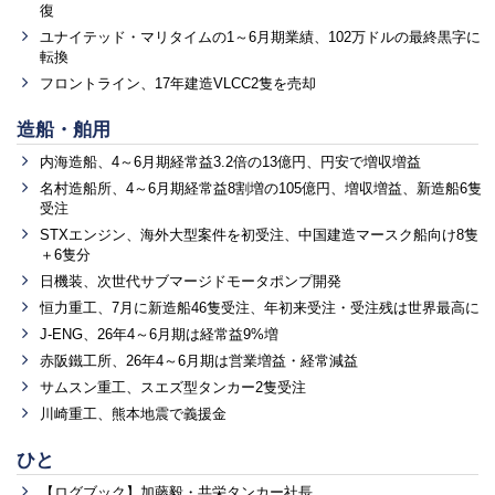
復
ユナイテッド・マリタイムの1～6月期業績、102万ドルの最終黒字に
転換
フロントライン、17年建造VLCC2隻を売却
造船・舶用
内海造船、4～6月期経常益3.2倍の13億円、円安で増収増益
名村造船所、4～6月期経常益8割増の105億円、増収増益、新造船6隻
受注
STXエンジン、海外大型案件を初受注、中国建造マースク船向け8隻
＋6隻分
日機装、次世代サブマージドモータポンプ開発
恒力重工、7月に新造船46隻受注、年初来受注・受注残は世界最高に
J-ENG、26年4～6月期は経常益9%増
赤阪鐵工所、26年4～6月期は営業増益・経常減益
サムスン重工、スエズ型タンカー2隻受注
川崎重工、熊本地震で義援金
ひと
【ログブック】加藤毅・共栄タンカー社長