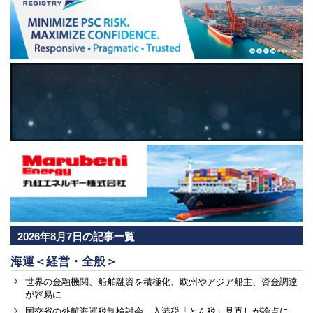
2026年8月7日の記事一覧
海運＜経営・全般＞
世界の金融機関、船舶融資を積極化、欧州やアジア船主、資金調達
が容易に
国交省の外航海運税制検討会、入港税「とん税」見直しが論点に