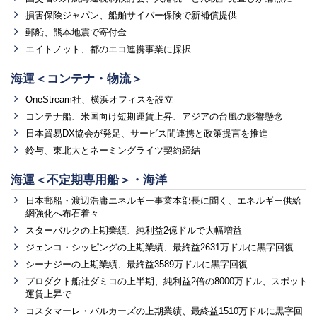
損害保険ジャパン、船舶サイバー保険で新補償提供
郵船、熊本地震で寄付金
エイトノット、都のエコ連携事業に採択
海運＜コンテナ・物流＞
OneStream社、横浜オフィスを設立
コンテナ船、米国向け短期運賃上昇、アジアの台風の影響懸念
日本貿易DX協会が発足、サービス間連携と政策提言を推進
鈴与、東北大とネーミングライツ契約締結
海運＜不定期専用船＞・海洋
日本郵船・渡辺浩庸エネルギー事業本部長に聞く、エネルギー供給
網強化へ布石着々
スターバルクの上期業績、純利益2億ドルで大幅増益
ジェンコ・シッピングの上期業績、最終益2631万ドルに黒字回復
シーナジーの上期業績、最終益3589万ドルに黒字回復
プロダクト船社ダミコの上半期、純利益2倍の8000万ドル、スポット
運賃上昇で
コスタマーレ・バルカーズの上期業績、最終益1510万ドルに黒字回