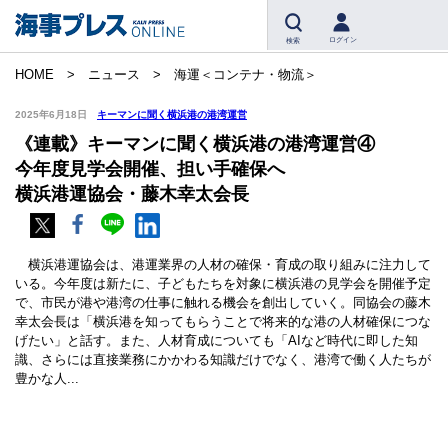
ログイン
検索
HOME
ニュース
海運＜コンテナ・物流＞
2025年6月18日
キーマンに聞く横浜港の港湾運営
《連載》キーマンに聞く横浜港の港湾運営④
今年度見学会開催、担い手確保へ
横浜港運協会・藤木幸太会長
横浜港運協会は、港運業界の人材の確保・育成の取り組みに注力して
いる。今年度は新たに、子どもたちを対象に横浜港の見学会を開催予定
で、市民が港や港湾の仕事に触れる機会を創出していく。同協会の藤木
幸太会長は「横浜港を知ってもらうことで将来的な港の人材確保につな
げたい」と話す。また、人材育成についても「AIなど時代に即した知
識、さらには直接業務にかかわる知識だけでなく、港湾で働く人たちが
豊かな人...