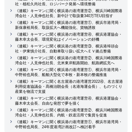
社・植松久尚社長、ロジパーク発展へ環境整備
《連載》キーマンに聞く横浜港の港湾運営②、横浜川崎国際港
湾会社・人見伸也社長、新中計で取扱量340万TEU目指す
《連載》キーマンに聞く横浜港の港湾運営①、横浜市港湾局・
新保康裕局長、取扱拡大へ機能強化、貨物誘致
《連載》キーマンに聞く横浜港の港湾運営④、横浜港運協会・
藤木幸太会長、環境変化はイノベーションの好機
《連載》キーマンに聞く横浜港の港湾運営③、横浜港埠頭会
社・伊東慎介社長、自動車取り扱い拡大へＥＶ拠点整備
《連載》キーマンに聞く横浜港の港湾運営②、横浜川崎国際港
湾会社・人見伸也社長、北米東岸航路開始、航路網拡充へ
《連載》キーマンに聞く横浜港の港湾運営①、横浜市港湾局・
中野裕也局長、船舶大型化で本牧・新本牧の整備推進
《連載》キーマンに聞く名古屋港の港湾運営2022④、名古屋港
利用促進協議会・髙橋治朗会長（名港海運会長）、ものづくり
産業を物流で支援
《連載》キーマンに聞く横浜港の港湾運営④、横浜港運協会・
藤木幸太会長、自由な発想で夢を描く
《連載》キーマンに聞く横浜港の港湾運営②、横浜川崎国際港
湾会社・人見伸也社長、内航・鉄道活用で集貨を促進
《連載》キーマンに聞く横浜港の港湾運営①、横浜市港湾局・
中野裕也局長、24年度港湾計画改訂へ検討着手