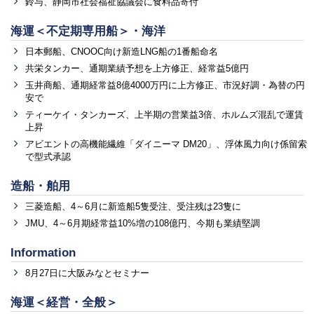
鈴与、静岡市社会福祉協議会に食料品寄付
海運＜不定期専用船＞・海洋
日本郵船、CNOOC向け新造LNG船の1番船命名
共栄タンカー、通期業績予想を上方修正、経常益5億円
玉井商船、通期経常益8億4000万円に上方修正、市況好調・為替の円
安で
ティーケイ・タンカーズ、上半期の営業益3倍、ホルムズ混乱で運賃
上昇
アビエントの高機能繊維「ダイニーマ DM20」、浮体風力向け係留索
で型式承認
造船・舶用
三菱造船、4～6月に新造船5隻受注、受注残は23隻に
JMU、4～6月期経常益10%増の108億円、今期も業績堅調
Information
8月27日に大阪みなとセミナー
海運＜経営・全般＞