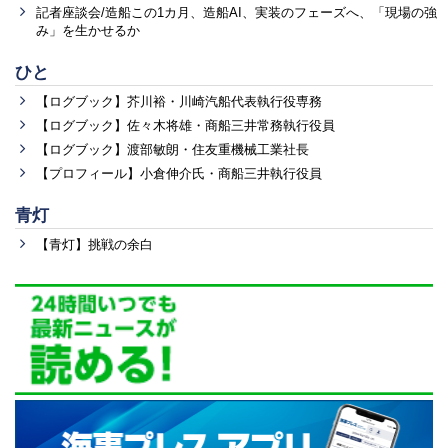
記者座談会/造船この1カ月、造船AI、実装のフェーズへ、「現場の強
み」を生かせるか
ひと
【ログブック】芥川裕・川崎汽船代表執行役専務
【ログブック】佐々木将雄・商船三井常務執行役員
【ログブック】渡部敏朗・住友重機械工業社長
【プロフィール】小倉伸介氏・商船三井執行役員
青灯
【青灯】挑戦の余白