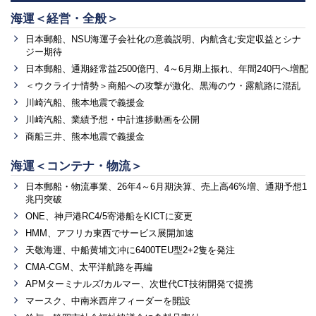
海運＜経営・全般＞
日本郵船、NSU海運子会社化の意義説明、内航含む安定収益とシナ
ジー期待
日本郵船、通期経常益2500億円、4～6月期上振れ、年間240円へ増配
＜ウクライナ情勢＞商船への攻撃が激化、黒海のウ・露航路に混乱
川崎汽船、熊本地震で義援金
川崎汽船、業績予想・中計進捗動画を公開
商船三井、熊本地震で義援金
海運＜コンテナ・物流＞
日本郵船・物流事業、26年4～6月期決算、売上高46%増、通期予想1
兆円突破
ONE、神戸港RC4/5寄港船をKICTに変更
HMM、アフリカ東西でサービス展開加速
天敬海運、中船黄埔文冲に6400TEU型2+2隻を発注
CMA-CGM、太平洋航路を再編
APMターミナルズ/カルマー、次世代CT技術開発で提携
マースク、中南米西岸フィーダーを開設