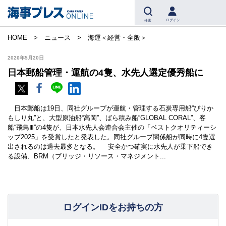
ログイン
検索
HOME
ニュース
海運＜経営・全般＞
2026年5月20日
日本郵船管理・運航の4隻、水先人選定優秀船に
日本郵船は19日、同社グループが運航・管理する石炭専用船“ぴりか
もしり丸”と、大型原油船“高岡”、ばら積み船“GLOBAL CORAL”、客
船“飛鳥Ⅲ”の4隻が、日本水先人会連合会主催の「ベストクオリティーシ
ップ2025」を受賞したと発表した。同社グループ関係船が同時に4隻選
出されるのは過去最多となる。 安全かつ確実に水先人が乗下船でき
る設備、BRM（ブリッジ・リソース・マネジメント...
ログインIDをお持ちの方