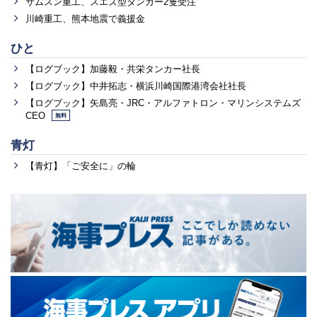
サムスン重工、スエズ型タンカー2隻受注
川崎重工、熊本地震で義援金
ひと
【ログブック】加藤毅・共栄タンカー社長
【ログブック】中井拓志・横浜川崎国際港湾会社社長
【ログブック】矢島亮・JRC・アルファトロン・マリンシステムズ
CEO
無料
青灯
【青灯】「ご安全に」の輪