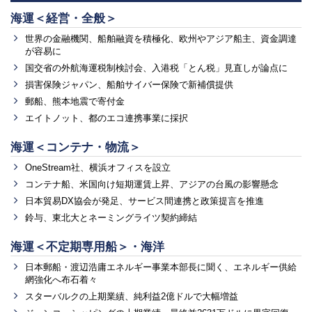
海運＜経営・全般＞
世界の金融機関、船舶融資を積極化、欧州やアジア船主、資金調達
が容易に
国交省の外航海運税制検討会、入港税「とん税」見直しが論点に
損害保険ジャパン、船舶サイバー保険で新補償提供
郵船、熊本地震で寄付金
エイトノット、都のエコ連携事業に採択
海運＜コンテナ・物流＞
OneStream社、横浜オフィスを設立
コンテナ船、米国向け短期運賃上昇、アジアの台風の影響懸念
日本貿易DX協会が発足、サービス間連携と政策提言を推進
鈴与、東北大とネーミングライツ契約締結
海運＜不定期専用船＞・海洋
日本郵船・渡辺浩庸エネルギー事業本部長に聞く、エネルギー供給
網強化へ布石着々
スターバルクの上期業績、純利益2億ドルで大幅増益