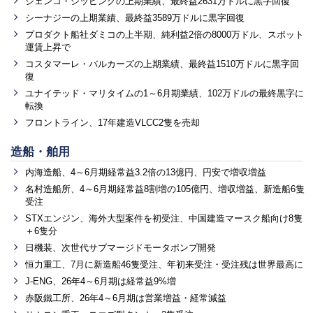
ジェンコ・シッピングの上期業績、最終益2631万ドルに黒字回復
シーナジーの上期業績、最終益3589万ドルに黒字回復
プロダクト船社ダミコの上半期、純利益2倍の8000万ドル、スポット
運賃上昇で
コスタマーレ・バルカーズの上期業績、最終益1510万ドルに黒字回
復
ユナイテッド・マリタイムの1～6月期業績、102万ドルの最終黒字に
転換
フロントライン、17年建造VLCC2隻を売却
造船・舶用
内海造船、4～6月期経常益3.2倍の13億円、円安で増収増益
名村造船所、4～6月期経常益8割増の105億円、増収増益、新造船6隻
受注
STXエンジン、海外大型案件を初受注、中国建造マースク船向け8隻
＋6隻分
日機装、次世代サブマージドモータポンプ開発
恒力重工、7月に新造船46隻受注、年初来受注・受注残は世界最高に
J-ENG、26年4～6月期は経常益9%増
赤阪鐵工所、26年4～6月期は営業増益・経常減益