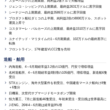
スターバルクの上期業績、純利益2億ドルで大幅増益
ジェンコ・シッピングの上期業績、最終益2631万ドルに黒字回復
シーナジーの上期業績、最終益3589万ドルに黒字回復
プロダクト船社ダミコの上半期、純利益2倍の8000万ドル、スポット
運賃上昇で
コスタマーレ・バルカーズの上期業績、最終益1510万ドルに黒字回
復
ユナイテッド・マリタイムの1～6月期業績、102万ドルの最終黒字に
転換
フロントライン、17年建造VLCC2隻を売却
造船・舶用
内海造船、4～6月期経常益3.2倍の13億円、円安で増収増益
名村造船所、4～6月期経常益8割増の105億円、増収増益、新造船6隻
受注
STXエンジン、海外大型案件を初受注、中国建造マースク船向け8隻
＋6隻分
日機装、次世代サブマージドモータポンプ開発
恒力重工、7月に新造船46隻受注、年初来受注・受注残は世界最高に
J-ENG、26年4～6月期は経常益9%増