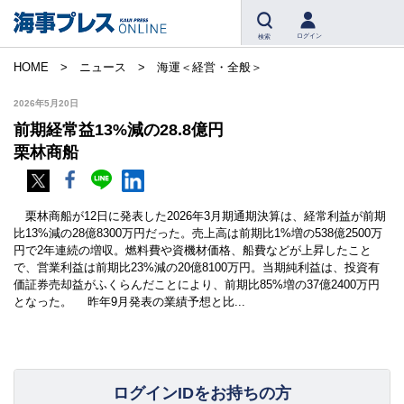
ログイン
検索
HOME
ニュース
海運＜経営・全般＞
2026年5月20日
前期経常益13%減の28.8億円
栗林商船
栗林商船が12日に発表した2026年3月期通期決算は、経常利益が前期
比13%減の28億8300万円だった。売上高は前期比1%増の538億2500万
円で2年連続の増収。燃料費や資機材価格、船費などが上昇したこと
で、営業利益は前期比23%減の20億8100万円。当期純利益は、投資有
価証券売却益がふくらんだことにより、前期比85%増の37億2400万円
となった。 昨年9月発表の業績予想と比...
ログインIDをお持ちの方