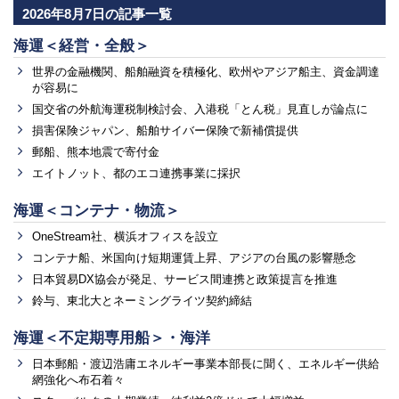
2026年8月7日の記事一覧
海運＜経営・全般＞
世界の金融機関、船舶融資を積極化、欧州やアジア船主、資金調達
が容易に
国交省の外航海運税制検討会、入港税「とん税」見直しが論点に
損害保険ジャパン、船舶サイバー保険で新補償提供
郵船、熊本地震で寄付金
エイトノット、都のエコ連携事業に採択
海運＜コンテナ・物流＞
OneStream社、横浜オフィスを設立
コンテナ船、米国向け短期運賃上昇、アジアの台風の影響懸念
日本貿易DX協会が発足、サービス間連携と政策提言を推進
鈴与、東北大とネーミングライツ契約締結
海運＜不定期専用船＞・海洋
日本郵船・渡辺浩庸エネルギー事業本部長に聞く、エネルギー供給
網強化へ布石着々