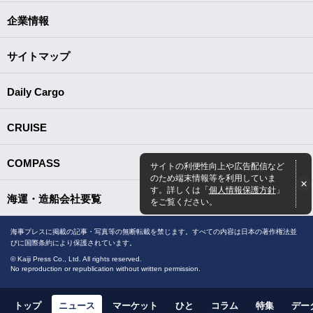
企業情報
サイトマップ
Daily Cargo
CRUISE
COMPASS
サイトの利便性向上や広告配信など
のため端末情報等を利用していま
す。詳しくは「
個人情報保護方針
」
海運・造船会社要覧
をご覧ください。
海事プレスに掲載の記事・写真等の無断転載を禁じます。すべての内容は日本の著作権法並
びに国際条約により保護されています。
© Kaiji Press Co., Ltd. All rights reserved.
No reproduction or republication without written permission.
トップ
ニュース
マーケット
ひと
コラム
特集
デー