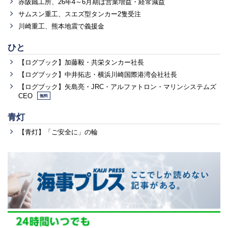
赤阪鐵工所、26年4～6月期は営業増益・経常減益
サムスン重工、スエズ型タンカー2隻受注
川崎重工、熊本地震で義援金
ひと
【ログブック】加藤毅・共栄タンカー社長
【ログブック】中井拓志・横浜川崎国際港湾会社社長
【ログブック】矢島亮・JRC・アルファトロン・マリンシステムズ
CEO
無料
青灯
【青灯】「ご安全に」の輪