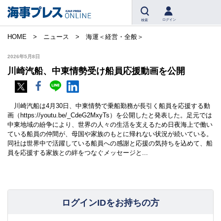
ログイン
検索
HOME
ニュース
海運＜経営・全般＞
2026年5月8日
川崎汽船、中東情勢受け船員応援動画を公開
川崎汽船は4月30日、中東情勢で乗船勤務が長引く船員を応援する動
画（https://youtu.be/_CdeG2MxyTs）を公開したと発表した。足元では
中東地域の紛争により、世界の人々の生活を支えるため日夜海上で働い
ている船員の仲間が、母国や家族のもとに帰れない状況が続いている。
同社は世界中で活躍している船員への感謝と応援の気持ちを込めて、船
員を応援する家族との絆をつなぐメッセージと...
ログインIDをお持ちの方