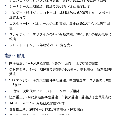
ジェンコ・シッピングの上期業績、最終益2631万ドルに黒字回復
シーナジーの上期業績、最終益3589万ドルに黒字回復
プロダクト船社ダミコの上半期、純利益2倍の8000万ドル、スポット
運賃上昇で
コスタマーレ・バルカーズの上期業績、最終益1510万ドルに黒字回
復
ユナイテッド・マリタイムの1～6月期業績、102万ドルの最終黒字に
転換
フロントライン、17年建造VLCC2隻を売却
造船・舶用
内海造船、4～6月期経常益3.2倍の13億円、円安で増収増益
名村造船所、4～6月期経常益8割増の105億円、増収増益、新造船6隻
受注
STXエンジン、海外大型案件を初受注、中国建造マースク船向け8隻
＋6隻分
日機装、次世代サブマージドモータポンプ開発
恒力重工、7月に新造船46隻受注、年初来受注・受注残は世界最高に
J-ENG、26年4～6月期は経常益9%増
赤阪鐵工所、26年4～6月期は営業増益・経常減益