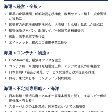
海運＜経営・全般＞
世界の金融機関、船舶融資を積極化、欧州やアジア船主、資金調達
が容易に
国交省の外航海運税制検討会、入港税「とん税」見直しが論点に
損害保険ジャパン、船舶サイバー保険で新補償提供
郵船、熊本地震で寄付金
エイトノット、都のエコ連携事業に採択
海運＜コンテナ・物流＞
OneStream社、横浜オフィスを設立
コンテナ船、米国向け短期運賃上昇、アジアの台風の影響懸念
日本貿易DX協会が発足、サービス間連携と政策提言を推進
鈴与、東北大とネーミングライツ契約締結
海運＜不定期専用船＞・海洋
日本郵船・渡辺浩庸エネルギー事業本部長に聞く、エネルギー供給
網強化へ布石着々
スターバルクの上期業績、純利益2億ドルで大幅増益