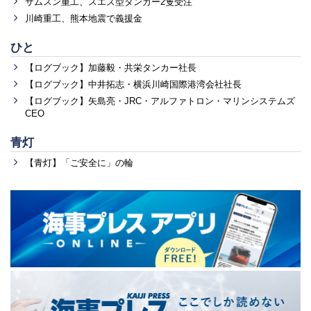
サムスン重工、スエズ型タンカー2隻受注
川崎重工、熊本地震で義援金
ひと
【ログブック】加藤毅・共栄タンカー社長
【ログブック】中井拓志・横浜川崎国際港湾会社社長
【ログブック】矢島亮・JRC・アルファトロン・マリンシステムズ
CEO
青灯
【青灯】「ご安全に」の輪