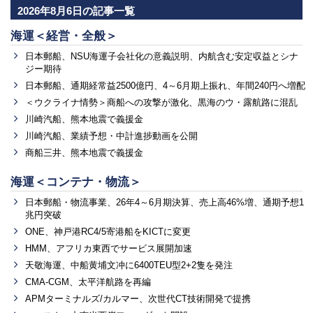
2026年8月6日の記事一覧
海運＜経営・全般＞
日本郵船、NSU海運子会社化の意義説明、内航含む安定収益とシナ
ジー期待
日本郵船、通期経常益2500億円、4～6月期上振れ、年間240円へ増配
＜ウクライナ情勢＞商船への攻撃が激化、黒海のウ・露航路に混乱
川崎汽船、熊本地震で義援金
川崎汽船、業績予想・中計進捗動画を公開
商船三井、熊本地震で義援金
海運＜コンテナ・物流＞
日本郵船・物流事業、26年4～6月期決算、売上高46%増、通期予想1
兆円突破
ONE、神戸港RC4/5寄港船をKICTに変更
HMM、アフリカ東西でサービス展開加速
天敬海運、中船黄埔文冲に6400TEU型2+2隻を発注
CMA-CGM、太平洋航路を再編
APMターミナルズ/カルマー、次世代CT技術開発で提携