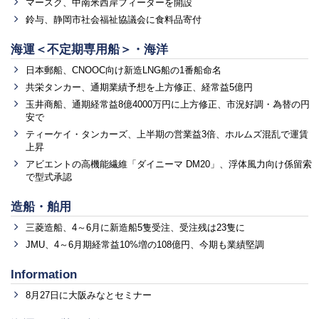
マースク、中南米西岸フィーダーを開設
鈴与、静岡市社会福祉協議会に食料品寄付
海運＜不定期専用船＞・海洋
日本郵船、CNOOC向け新造LNG船の1番船命名
共栄タンカー、通期業績予想を上方修正、経常益5億円
玉井商船、通期経常益8億4000万円に上方修正、市況好調・為替の円
安で
ティーケイ・タンカーズ、上半期の営業益3倍、ホルムズ混乱で運賃
上昇
アビエントの高機能繊維「ダイニーマ DM20」、浮体風力向け係留索
で型式承認
造船・舶用
三菱造船、4～6月に新造船5隻受注、受注残は23隻に
JMU、4～6月期経常益10%増の108億円、今期も業績堅調
Information
8月27日に大阪みなとセミナー