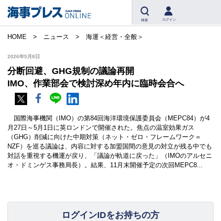
ログイン
検索
HOME
ニュース
海運＜経営・全般＞
2026年5月8日
分断回避、GHG規制の議論再開
IMO、作業部会で検討深め年内に臨時会合へ
国際海事機関（IMO）の第84回海洋環境保護委員会（MEPC84）が4
月27日～5月1日に英ロンドンで開催された。焦点の温室効果ガス
（GHG）削減に向けた中期対策（ネット・ゼロ・フレームワーク＝
NZF）を巡る議論は、内容に対する加盟国間の意見の対立が残る中でも
対話を重視する機運が戻り、「議論が軌道に戻った」（IMOのアルセニ
オ・ドミンゲス事務局長）。結果、11月末開催予定の次回MEPC8...
ログインIDをお持ちの方