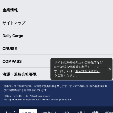
企業情報
サイトマップ
Daily Cargo
CRUISE
COMPASS
サイトの利便性向上や広告配信など
のため端末情報等を利用していま
す。詳しくは「
個人情報保護方針
」
海運・造船会社要覧
をご覧ください。
海事プレスに掲載の記事・写真等の無断転載を禁じます。すべての内容は日本の著作権法並
びに国際条約により保護されています。
© Kaiji Press Co., Ltd. All rights reserved.
No reproduction or republication without written permission.
トップ
ニュース
マーケット
ひと
コラム
特集
デー