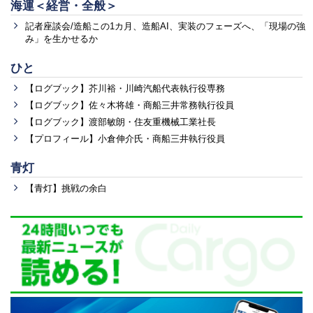
海運＜経営・全般＞
記者座談会/造船この1カ月、造船AI、実装のフェーズへ、「現場の強
み」を生かせるか
ひと
【ログブック】芥川裕・川崎汽船代表執行役専務
【ログブック】佐々木将雄・商船三井常務執行役員
【ログブック】渡部敏朗・住友重機械工業社長
【プロフィール】小倉伸介氏・商船三井執行役員
青灯
【青灯】挑戦の余白