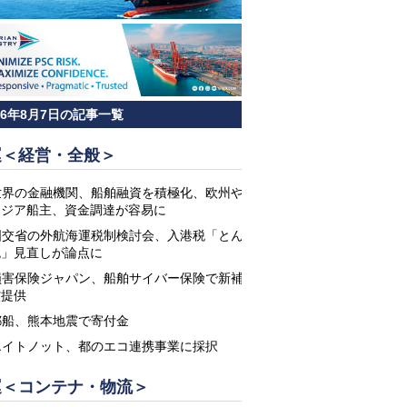
26年8月7日の記事一覧
運＜経営・全般＞
世界の金融機関、船舶融資を積極化、欧州や
アジア船主、資金調達が容易に
国交省の外航海運税制検討会、入港税「とん
税」見直しが論点に
損害保険ジャパン、船舶サイバー保険で新補
償提供
郵船、熊本地震で寄付金
エイトノット、都のエコ連携事業に採択
運＜コンテナ・物流＞