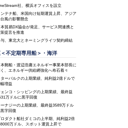
neStream社、横浜オフィスを設立
コンテナ船、米国向け短期運賃上昇、アジア
の台風の影響懸念
日本貿易DX協会が発足、サービス間連携と
政策提言を推進
鈴与、東北大とネーミングライツ契約締結
運＜不定期専用船＞・海洋
日本郵船・渡辺浩庸エネルギー事業本部長に
聞く、エネルギー供給網強化へ布石着々
スターバルクの上期業績、純利益2億ドルで
大幅増益
ジェンコ・シッピングの上期業績、最終益
631万ドルに黒字回復
シーナジーの上期業績、最終益3589万ドル
に黒字回復
プロダクト船社ダミコの上半期、純利益2倍
8000万ドル、スポット運賃上昇で