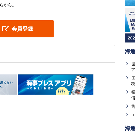
らから。
会員登録
20
海
海