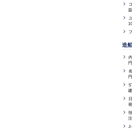
益
1
造
内
J