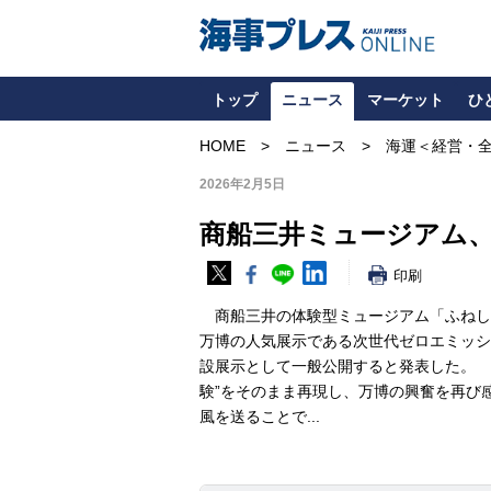
トップ
ニュース
マーケット
ひ
HOME
ニュース
海運＜経営・
2026年2月5日
商船三井ミュージアム
印刷
商船三井の体験型ミュージアム「ふねし
万博の人気展示である次世代ゼロエミッシ
設展示として一般公開すると発表した。 
験”をそのまま再現し、万博の興奮を再び
風を送ることで...