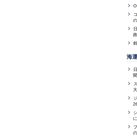
O
海
2
の