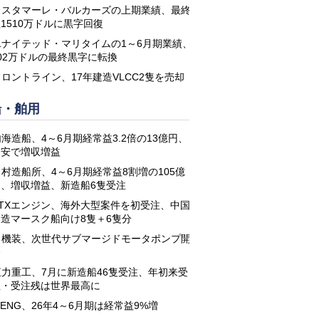
コスタマーレ・バルカーズの上期業績、最終
1510万ドルに黒字回復
ユナイテッド・マリタイムの1～6月期業績、
02万ドルの最終黒字に転換
フロントライン、17年建造VLCC2隻を売却
船・舶用
海造船、4～6月期経常益3.2倍の13億円、
円安で増収増益
名村造船所、4～6月期経常益8割増の105億
円、増収増益、新造船6隻受注
STXエンジン、海外大型案件を初受注、中国
建造マースク船向け8隻＋6隻分
日機装、次世代サブマージドモータポンプ開
発
恒力重工、7月に新造船46隻受注、年初来受
注・受注残は世界最高に
-ENG、26年4～6月期は経常益9%増