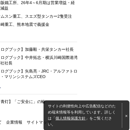
赤阪鐵工所、26年4～6月期は営業増益・経
常減益
サムスン重工、スエズ型タンカー2隻受注
川崎重工、熊本地震で義援金
と
【ログブック】加藤毅・共栄タンカー社長
【ログブック】中井拓志・横浜川崎国際港湾
会社社長
【ログブック】矢島亮・JRC・アルファトロ
ン・マリンシステムズCEO
灯
【青灯】「ご安全に」の輪
サイトの利便性向上や広告配信などのた
め端末情報等を利用しています。詳しく
は「
個人情報保護方針
」をご覧くださ
て
企業情報
サイトマップ
い。