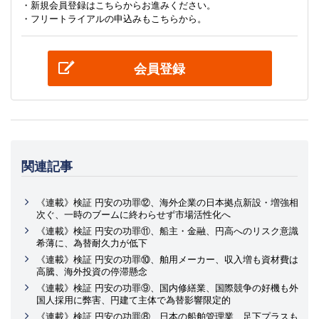
・新規会員登録はこちらからお進みください。
・フリートライアルの申込みもこちらから。
会員登録
関連記事
《連載》検証 円安の功罪⑫、海外企業の日本拠点新設・増強相
次ぐ、一時のブームに終わらせず市場活性化へ
《連載》検証 円安の功罪⑪、船主・金融、円高へのリスク意識
希薄に、為替耐久力が低下
《連載》検証 円安の功罪⑩、舶用メーカー、収入増も資材費は
高騰、海外投資の停滞懸念
《連載》検証 円安の功罪⑨、国内修繕業、国際競争の好機も外
国人採用に弊害、円建て主体で為替影響限定的
《連載》検証 円安の功罪⑧、日本の船舶管理業、足下プラスも