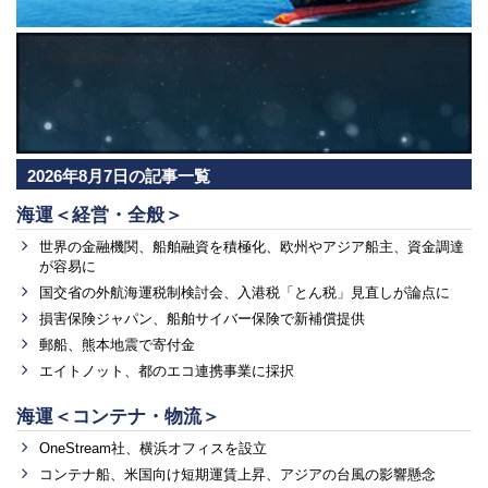
2026年8月7日の記事一覧
海運＜経営・全般＞
世界の金融機関、船舶融資を積極化、欧州やアジア船主、資金調達
が容易に
国交省の外航海運税制検討会、入港税「とん税」見直しが論点に
損害保険ジャパン、船舶サイバー保険で新補償提供
郵船、熊本地震で寄付金
エイトノット、都のエコ連携事業に採択
海運＜コンテナ・物流＞
OneStream社、横浜オフィスを設立
コンテナ船、米国向け短期運賃上昇、アジアの台風の影響懸念