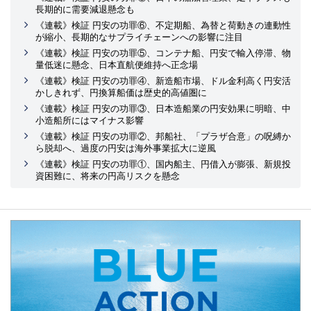
長期的に需要減退懸念も
《連載》検証 円安の功罪⑥、不定期船、為替と荷動きの連動性
が縮小、長期的なサプライチェーンへの影響に注目
《連載》検証 円安の功罪⑤、コンテナ船、円安で輸入停滞、物
量低迷に懸念、日本直航便維持へ正念場
《連載》検証 円安の功罪④、新造船市場、ドル金利高く円安活
かしきれず、円換算船価は歴史的高値圏に
《連載》検証 円安の功罪③、日本造船業の円安効果に明暗、中
小造船所にはマイナス影響
《連載》検証 円安の功罪②、邦船社、「プラザ合意」の呪縛か
ら脱却へ、過度の円安は海外事業拡大に逆風
《連載》検証 円安の功罪①、国内船主、円借入が膨張、新規投
資困難に、将来の円高リスクを懸念