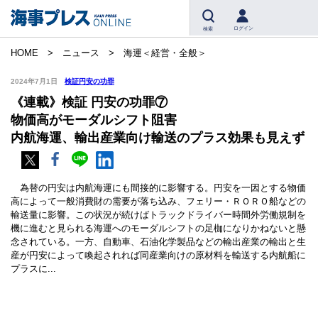
ログイン
検索
HOME
ニュース
海運＜経営・全般＞
2024年7月1日
検証円安の功罪
《連載》検証 円安の功罪⑦
物価高がモーダルシフト阻害
内航海運、輸出産業向け輸送のプラス効果も見えず
為替の円安は内航海運にも間接的に影響する。円安を一因とする物価
高によって一般消費財の需要が落ち込み、フェリー・ＲＯＲＯ船などの
輸送量に影響。この状況が続けばトラックドライバー時間外労働規制を
機に進むと見られる海運へのモーダルシフトの足枷になりかねないと懸
念されている。一方、自動車、石油化学製品などの輸出産業の輸出と生
産が円安によって喚起されれば同産業向けの原材料を輸送する内航船に
プラスに...