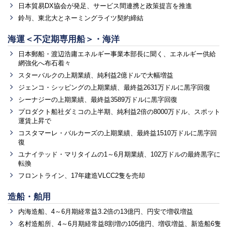
日本貿易DX協会が発足、サービス間連携と政策提言を推進
鈴与、東北大とネーミングライツ契約締結
海運＜不定期専用船＞・海洋
日本郵船・渡辺浩庸エネルギー事業本部長に聞く、エネルギー供給
網強化へ布石着々
スターバルクの上期業績、純利益2億ドルで大幅増益
ジェンコ・シッピングの上期業績、最終益2631万ドルに黒字回復
シーナジーの上期業績、最終益3589万ドルに黒字回復
プロダクト船社ダミコの上半期、純利益2倍の8000万ドル、スポット
運賃上昇で
コスタマーレ・バルカーズの上期業績、最終益1510万ドルに黒字回
復
ユナイテッド・マリタイムの1～6月期業績、102万ドルの最終黒字に
転換
フロントライン、17年建造VLCC2隻を売却
造船・舶用
内海造船、4～6月期経常益3.2倍の13億円、円安で増収増益
名村造船所、4～6月期経常益8割増の105億円、増収増益、新造船6隻