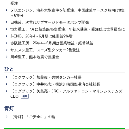
受注
STXエンジン、海外大型案件を初受注、中国建造マースク船向け8隻
＋6隻分
日機装、次世代サブマージドモータポンプ開発
恒力重工、7月に新造船46隻受注、年初来受注・受注残は世界最高に
J-ENG、26年4～6月期は経常益9%増
赤阪鐵工所、26年4～6月期は営業増益・経常減益
サムスン重工、スエズ型タンカー2隻受注
川崎重工、熊本地震で義援金
ひと
【ログブック】加藤毅・共栄タンカー社長
【ログブック】中井拓志・横浜川崎国際港湾会社社長
【ログブック】矢島亮・JRC・アルファトロン・マリンシステムズ
CEO
無料
青灯
【青灯】「ご安全に」の輪