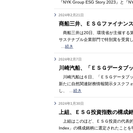
『NYK Group ESG Story 2023』と『NYK
2024年2月21日
商船三井、ＥＳＧファイナン
商船三井は20日、環境省が主催する
サステナブル企業部門で特別賞を受賞
…
続き
2024年2月7日
川崎汽船、「ＥＳＧデータブッ
川崎汽船は６日、「ＥＳＧデータブック
新たに自然関連財務情報開示タスクフ
し、
…
続き
2024年1月30日
上組、ＥＳＧ投資指数の構成
上組はこのほど、ＥＳＧ投資の代表的指数である「F
Index」の構成銘柄に選定されたこと