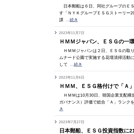
日本郵船は６日、同社グループのＥＳ
す「ＮＹＫグループＥＳＧストーリー2
課
…
続き
2023年11月7日
ＨＭＭジャパン、ＥＳＧの一
ＨＭＭジャパンは２日、ＥＳＧの取り
ムナード公園で実施する花壇清掃活動
して
…
続き
2023年11月6日
ＨＭＭ、ＥＳＧ格付けで「Ａ
ＨＭＭは10月30日、韓国企業支配構
ガバナンス）評価で総合「Ａ」ランクを
き
2023年7月27日
日本郵船、ＥＳＧ投資指数に2