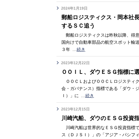
2024年1月19日
郵船ロジスティクス・岡本社
するＳＣ追う
郵船ロジスティクスは昨秋以降、得意
国向けで自動車部品の航空スポット輸
３年
…
続き
2023年12月22日
ＯＯＩＬ、ダウＥＳＧ指標に
ＯＯＣＬおよびＯＯＣＬロジスティク
会・ガバナンス）指標である「ダウ・
Ｉ）」に
…
続き
2023年12月15日
川崎汽船、ダウのＥＳＧ投資指
川崎汽船は世界的なＥＳＧ投資指標で
ス（ＤＪＳＩ）」の「アジア・パシフィ