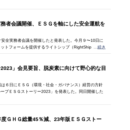
実務者会議開催、ＥＳＧを軸にした安全運航を
安全実務者会議を開催したと発表した。今月９〜10日に
トフォームを提供するライトシップ（RightShip
…
続き
2023」会見要旨、脱炭素に向けて野心的な目
船は６日にＥＳＧ（環境・社会・ガバナンス）経営の方針
ープＥＳＧストーリー2023」を発表した。同日開催した
度ＧＨＧ総量45％減、23年版ＥＳＧストー