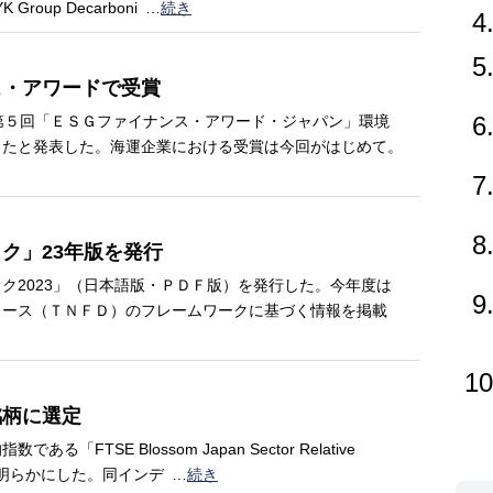
 Group Decarboni
…
続き
4
5
ス・アワードで受賞
6
第５回「ＥＳＧファイナンス・アワード・ジャパン」環境
したと発表した。海運企業における受賞は今回がはじめて。
7
8
ク」23年版を発行
2023」（日本語版・ＰＤＦ版）を発行した。今年度は
9
ォース（ＴＮＦＤ）のフレームワークに基づく情報を掲載
10
銘柄に選定
TSE Blossom Japan Sector Relative
を明らかにした。同インデ
…
続き