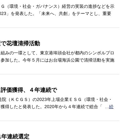
Ｇ（環境・社会・ガバナンス）経営の実装の進捗などを示
023」を発表した。「未来へ、共創」をテーマとし、重要
環で花壇清掃活動
組みの一環として、東京港埠頭会社が都内のシンボルプロ
に参加した。今年５月にはお台場海浜公園で清掃活動を実施
」評価獲得、４年連続で
造院（ＫＣＧＳ）の2023年上場企業ＥＳＧ（環境・社会・
獲得したと発表した。2020年から４年連続で総合「
…
続
1年連続選定