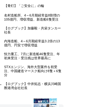
.
【青灯】「ご安全に」の輪
.
名村造船所、4～6月期経常益8割増の
105億円、増収増益、新造船6隻受注
.
【ログブック】加藤毅・共栄タンカー
社長
.
内海造船、4～6月期経常益3.2倍の13
億円、円安で増収増益
.
恒力重工、7月に新造船46隻受注、年
初来受注・受注残は世界最高に
.
STXエンジン、海外大型案件を初受
注、中国建造マースク船向け8隻＋6隻
分
.
【ログブック】中井拓志・横浜川崎国
際港湾会社社長