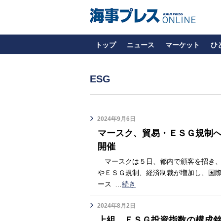
トップ
ニュース
マーケット
ひ
ESG
2024年9月6日
マースク、貿易・ＥＳＧ規制
開催
マースクは５日、都内で顧客を招き、
やＥＳＧ規制、経済制裁が増加し、国
ース
…
続き
2024年8月2日
上組、ＥＳＧ投資指数の構成