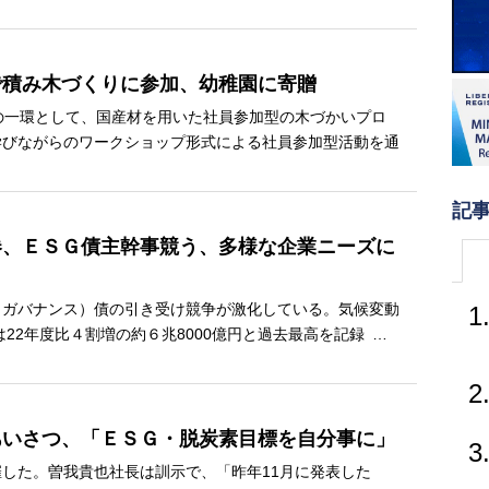
で積み木づくりに参加、幼稚園に寄贈
の一環として、国産材を用いた社員参加型の木づかいプロ
学びながらのワークショップ形式による社員参加型活動を通
記
券、ＥＳＧ債主幹事競う、多様な企業ニーズに
ガバナンス）債の引き受け競争が激化している。気候変動
1
は22年度比４割増の約６兆8000億円と過去最高を記録
…
2
あいさつ、「ＥＳＧ・脱炭素目標を自分事に」
3
した。曽我貴也社長は訓示で、「昨年11月に発表した