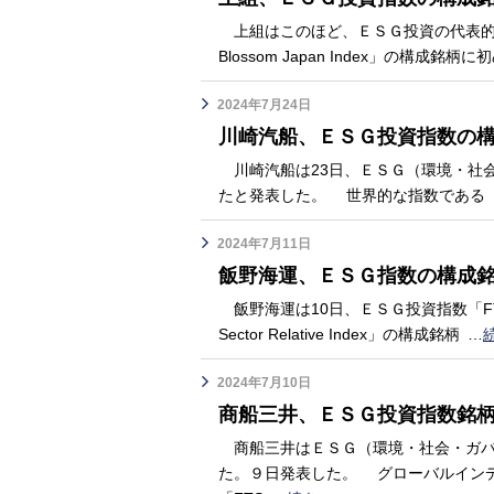
上組はこのほど、ＥＳＧ投資の代表的指数である
Blossom Japan Index」の構成銘
2024年7月24日
川崎汽船、ＥＳＧ投資指数の
川崎汽船は23日、ＥＳＧ（環境・社
たと発表した。 世界的な指数である「FTSE4
2024年7月11日
飯野海運、ＥＳＧ指数の構成
飯野海運は10日、ＥＳＧ投資指数「FTSE Blos
Sector Relative Index」の構成銘柄
…
2024年7月10日
商船三井、ＥＳＧ投資指数銘
商船三井はＥＳＧ（環境・社会・ガバ
た。９日発表した。 グローバルイン