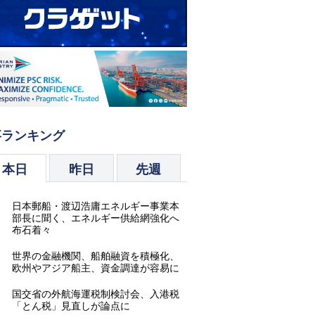
事ランキング
本日
昨日
先週
.
日本郵船・渡辺浩庸エネルギー事業本
部長に聞く、エネルギー供給網強化へ
布石着々
.
世界の金融機関、船舶融資を積極化、
欧州やアジア船主、資金調達が容易に
.
国交省の外航海運税制検討会、入港税
「とん税」見直しが論点に