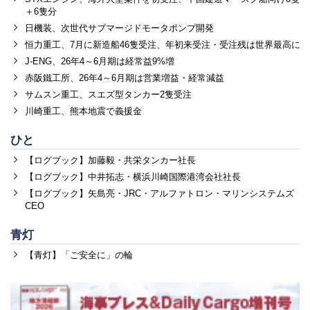
＋6隻分
日機装、次世代サブマージドモータポンプ開発
恒力重工、7月に新造船46隻受注、年初来受注・受注残は世界最高に
J-ENG、26年4～6月期は経常益9%増
赤阪鐵工所、26年4～6月期は営業増益・経常減益
サムスン重工、スエズ型タンカー2隻受注
川崎重工、熊本地震で義援金
ひと
【ログブック】加藤毅・共栄タンカー社長
【ログブック】中井拓志・横浜川崎国際港湾会社社長
【ログブック】矢島亮・JRC・アルファトロン・マリンシステムズ
CEO
青灯
【青灯】「ご安全に」の輪