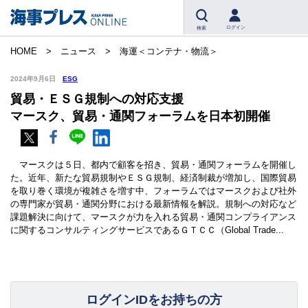
ログイン
検索
HOME
ニュース
海運＜コンテナ・物流＞
2024年9月6日
ESG
貿易・ＥＳＧ規制への対応支援
マースク、貿易・通関フォーラムを日本初開催
マースクは５日、都内で顧客を招き、貿易・通関フォーラムを開催し
た。近年、新たな貿易規制やＥＳＧ規制、経済制裁が増加し、国際貿易
を取り巻く環境が複雑さを増す中、フォーラムではマースクおよび社外
の専門家が貿易・通関分野における最新情報を解説。規制への対応など
課題解決に向けて、マースクが力を入れる貿易・通関コンプライアンス
に関するコンサルティングサービスであるＧＴＣＣ（Global Trade...
ログインIDをお持ちの方