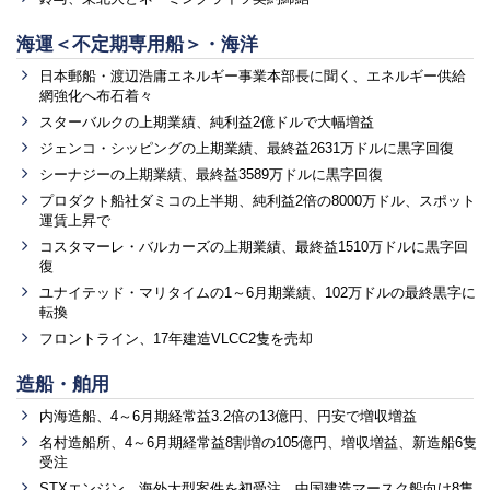
海運＜不定期専用船＞・海洋
日本郵船・渡辺浩庸エネルギー事業本部長に聞く、エネルギー供給
網強化へ布石着々
スターバルクの上期業績、純利益2億ドルで大幅増益
ジェンコ・シッピングの上期業績、最終益2631万ドルに黒字回復
シーナジーの上期業績、最終益3589万ドルに黒字回復
プロダクト船社ダミコの上半期、純利益2倍の8000万ドル、スポット
運賃上昇で
コスタマーレ・バルカーズの上期業績、最終益1510万ドルに黒字回
復
ユナイテッド・マリタイムの1～6月期業績、102万ドルの最終黒字に
転換
フロントライン、17年建造VLCC2隻を売却
造船・舶用
内海造船、4～6月期経常益3.2倍の13億円、円安で増収増益
名村造船所、4～6月期経常益8割増の105億円、増収増益、新造船6隻
受注
STXエンジン、海外大型案件を初受注、中国建造マースク船向け8隻