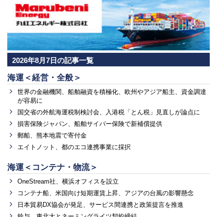
2026年8月7日の記事一覧
海運＜経営・全般＞
世界の金融機関、船舶融資を積極化、欧州やアジア船主、資金調達
が容易に
国交省の外航海運税制検討会、入港税「とん税」見直しが論点に
損害保険ジャパン、船舶サイバー保険で新補償提供
郵船、熊本地震で寄付金
エイトノット、都のエコ連携事業に採択
海運＜コンテナ・物流＞
OneStream社、横浜オフィスを設立
コンテナ船、米国向け短期運賃上昇、アジアの台風の影響懸念
日本貿易DX協会が発足、サービス間連携と政策提言を推進
鈴与、東北大とネーミングライツ契約締結