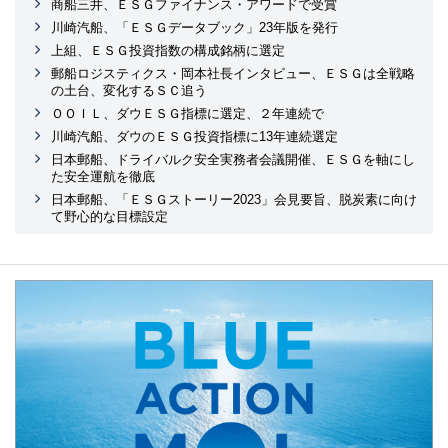
商船三井、ＥＳＧファイナンス・アワードで受賞
川崎汽船、「ＥＳＧデータブック」23年版を発行
上組、ＥＳＧ投資指数の構成銘柄に選定
郵船ロジスティクス・岡本社長インタビュー、ＥＳＧは全戦略
の土台、変化するＳＣ追う
ＯＯＩＬ、ダウＥＳＧ指標に選定、２年連続で
川崎汽船、ダウのＥＳＧ投資指標に13年連続選定
日本郵船、ドライバルク安全実務者会議開催、ＥＳＧを軸にし
た安全運航を徹底
日本郵船、「ＥＳＧストーリー2023」会見要旨、脱炭素に向け
て野心的な目標設定