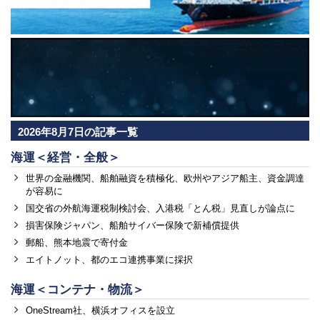
2026年8月7日の記事一覧
海運＜経営・全般＞
世界の金融機関、船舶融資を積極化、欧州やアジア船主、資金調達
が容易に
国交省の外航海運税制検討会、入港税「とん税」見直しが論点に
損害保険ジャパン、船舶サイバー保険で新補償提供
郵船、熊本地震で寄付金
エイトノット、都のエコ連携事業に採択
海運＜コンテナ・物流＞
OneStream社、横浜オフィスを設立