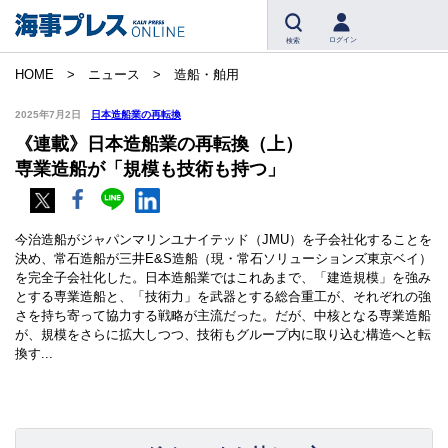
ログイン
検索
HOME
ニュース
造船・舶用
2025年7月2日
日本造船業の再転換
《連載》日本造船業の再転換（上）
専業造船が「規模も技術も持つ」
今治造船がジャパンマリンユナイテッド（JMU）を子会社化することを
決め、常石造船が三井E&S造船（現・常石ソリューションズ東京ベイ）
を完全子会社化した。日本造船業ではこれあまで、「建造規模」を強み
とする専業造船と、「技術力」を武器とする総合重工が、それぞれの強
さを持ち寄って協力する戦略が主流だった。だが、中核となる専業造船
が、規模をさらに拡大しつつ、技術もグループ内に取り込む構造へと転
換す...