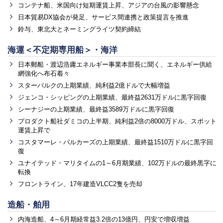
コンテナ船、米国向け短期運賃上昇、アジアの台風の影響懸念
日本貿易DX協会が発足、サービス間連携と政策提言を推進
鈴与、東北大とネーミングライツ契約締結
海運＜不定期専用船＞・海洋
日本郵船・渡辺浩庸エネルギー事業本部長に聞く、エネルギー供給
網強化へ布石着々
スターバルクの上期業績、純利益2億ドルで大幅増益
ジェンコ・シッピングの上期業績、最終益2631万ドルに黒字回復
シーナジーの上期業績、最終益3589万ドルに黒字回復
プロダクト船社ダミコの上半期、純利益2倍の8000万ドル、スポット
運賃上昇で
コスタマーレ・バルカーズの上期業績、最終益1510万ドルに黒字回
復
ユナイテッド・マリタイムの1～6月期業績、102万ドルの最終黒字に
転換
フロントライン、17年建造VLCC2隻を売却
造船・舶用
内海造船、4～6月期経常益3.2倍の13億円、円安で増収増益