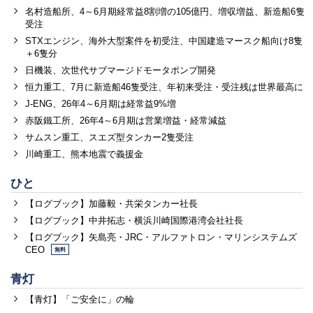
名村造船所、4～6月期経常益8割増の105億円、増収増益、新造船6隻
受注
STXエンジン、海外大型案件を初受注、中国建造マースク船向け8隻
＋6隻分
日機装、次世代サブマージドモータポンプ開発
恒力重工、7月に新造船46隻受注、年初来受注・受注残は世界最高に
J-ENG、26年4～6月期は経常益9%増
赤阪鐵工所、26年4～6月期は営業増益・経常減益
サムスン重工、スエズ型タンカー2隻受注
川崎重工、熊本地震で義援金
ひと
【ログブック】加藤毅・共栄タンカー社長
【ログブック】中井拓志・横浜川崎国際港湾会社社長
【ログブック】矢島亮・JRC・アルファトロン・マリンシステムズ
CEO
無料
青灯
【青灯】「ご安全に」の輪