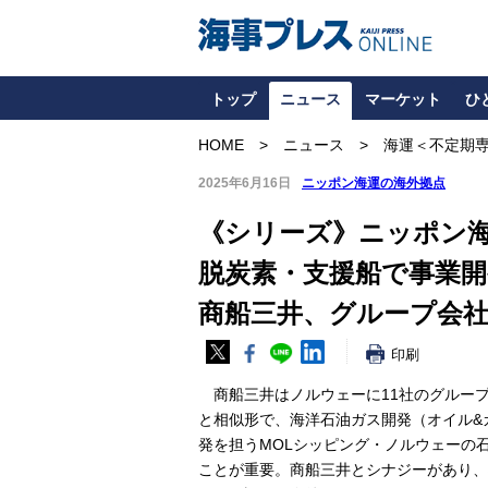
トップ
ニュース
マーケット
ひ
HOME
ニュース
海運＜不定期
2025年6月16日
ニッポン海運の海外拠点
《シリーズ》ニッポン
脱炭素・支援船で事業開
商船三井、グループ会社
印刷
商船三井はノルウェーに11社のグルー
と相似形で、海洋石油ガス開発（オイル&
発を担うMOLシッピング・ノルウェーの
ことが重要。商船三井とシナジーがあり、