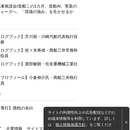
記者座談会/造船この1カ月、造船AI、実装の
フェーズへ、「現場の強み」を生かせるか
と
【ログブック】芥川裕・川崎汽船代表執行役
専務
【ログブック】佐々木将雄・商船三井常務執
行役員
【ログブック】渡部敏朗・住友重機械工業社
長
【プロフィール】小倉伸介氏・商船三井執行
役員
灯
【青灯】挑戦の余白
サイトの利便性向上や広告配信などのた
め端末情報等を利用しています。詳しく
は「
個人情報保護方針
」をご覧くださ
て
企業情報
サイトマップ