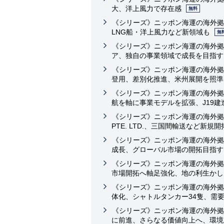
大、洋上風力で存在感
無料
《シリーズ》ニッポン海運の海外拠
LNG船・洋上風力など新領域も
無
《シリーズ》ニッポン海運の海外拠
ア、独自の事業領域で成長を目指す
《シリーズ》ニッポン海運の海外拠
登用、差別化推進、米州展開を照準
《シリーズ》ニッポン海運の海外拠
航を軸に事業モデルを拡張、J19建
《シリーズ》ニッポン海運の海外拠点【シ
PTE. LTD.、三国間輸送など新規
《シリーズ》ニッポン海運の海外拠
成長、グローバル市場の開拓目指す
《シリーズ》ニッポン海運の海外拠
市場開拓へ軸足強化、地の利生かし
《シリーズ》ニッポン海運の海外拠
体化、シャトルタンカー34隻、需
《シリーズ》ニッポン海運の海外拠
に前進、さらなる価値向上へ、環境