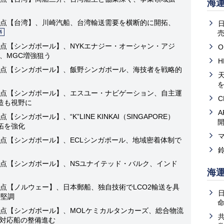
海
点【台湾】、川崎汽船、台湾輸送需要を横断的に開拓、
売
料
点【シンガポール】、NYKエナジー・オーシャン・アジ
O
、MGC増強狙う
点【シンガポール】、飯野シンガポール、海技者を戦略的
天
点【シンガポール】、エスユー・ナビゲーション、自主運
造も視野に
ンガポール】、“K”LINE KINKAI（SINGAPORE）
開拓を強化
点【シンガポール】、ECLシンガポール、地域密着体制で
点【シンガポール】、NSユナイテッド・バルク、インド
海
点【ノルウェー】、日本郵船、独自技術でLCO2輸送を具
要堅調
点【シンガポール】、MOLケミカルタンカーズ、総合物流
対応船の整備進む