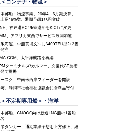
運＜コンテナ・物流＞
日本郵船・物流事業、26年4～6月期決算、
上高46%増、通期予想1兆円突破
NE、神戸港RC4/5寄港船をKICTに変更
HMM、アフリカ東西でサービス展開加速
敬海運、中船黄埔文冲に6400TEU型2+2隻
を発注
CMA-CGM、太平洋航路を再編
APMターミナルズ/カルマー、次世代CT技術
開発で提携
マースク、中南米西岸フィーダーを開設
鈴与、静岡市社会福祉協議会に食料品寄付
運＜不定期専用船＞・海洋
日本郵船、CNOOC向け新造LNG船の1番船
命名
共栄タンカー、通期業績予想を上方修正、経