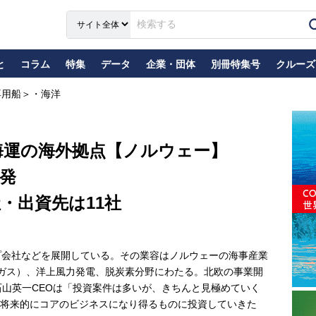
と
コラム
特集
データ
企業・団体
別冊特集号
クルーズ
専用船＞・海洋
海運の海外拠点【ノルウェー】
発
・出資先は11社
プ会社などを展開している。その業容はノルウェーの海事産業
ガス）、洋上風力発電、脱炭素分野にわたる。北欧の事業開
石山英一CEOは「投資案件は多いが、きちんと見極めていく
将来的にコアのビジネスになり得るものに投資していきた