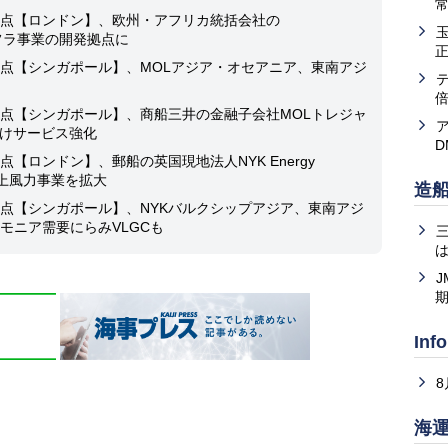
常
点【ロンドン】、欧州・アフリカ統括会社の
会インフラ事業の開発拠点に
点【シンガポール】、MOLアジア・オセアニア、東南アジ
点【シンガポール】、商船三井の金融子会社MOLトレジャ
けサービス強化
【ロンドン】、郵船の英国現地法人NYK Energy
船、洋上風力事業を拡大
造
点【シンガポール】、NYKバルクシップアジア、東南アジ
モニア需要にらみVLGCも
は
J
Inf
海