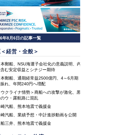
26年8月6日の記事一覧
運＜経営・全般＞
日本郵船、NSU海運子会社化の意義説明、内
航含む安定収益とシナジー期待
日本郵船、通期経常益2500億円、4～6月期
振れ、年間240円へ増配
＜ウクライナ情勢＞商船への攻撃が激化、黒
海のウ・露航路に混乱
川崎汽船、熊本地震で義援金
川崎汽船、業績予想・中計進捗動画を公開
商船三井、熊本地震で義援金