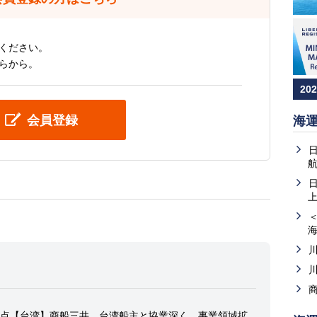
ください。
らから。
20
会員登録
海
上
点【台湾】商船三井、台湾船主と協業深く、事業領域拡