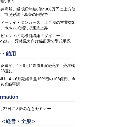
益5億円
玉井商船、通期経常益8億4000万円に上方修
正、市況好調・為替の円安で
ティーケイ・タンカーズ、上半期の営業益3
倍、ホルムズ混乱で運賃上昇
アビエントの高機能繊維「ダイニーマ
DM20」、浮体風力向け係留索で型式承認
船・舶用
三菱造船、4～6月に新造船5隻受注、受注残
23隻に
MU、4～6月期経常益10%増の108億円、今
期も業績堅調
ormation
8月27日に大阪みなとセミナー
運＜経営・全般＞