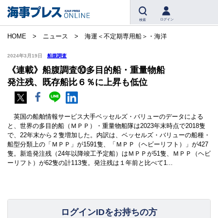
ログイン
検索
HOME
ニュース
海運＜不定期専用船＞・海洋
2024年3月19日
船腹調査
《連載》船腹調査⑩多目的船・重量物船
発注残、既存船比６％に上昇も低位
英国の船舶情報サービス大手ベッセルズ・バリューのデータによる
と、世界の多目的船（ＭＰＰ）・重量物船隊は2023年末時点で2018隻
で、22年末から２隻増加した。内訳は、ベッセルズ・バリューの船種・
船型分類上の「ＭＰＰ」が1591隻、「ＭＰＰ（ヘビーリフト）」が427
隻。新造発注残（24年以降竣工予定船）はＭＰＰが51隻、ＭＰＰ（ヘビ
ーリフト）が62隻の計113隻。発注残は１年前と比べて1...
ログインIDをお持ちの方