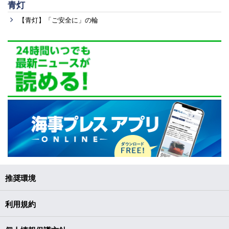
青灯
【青灯】「ご安全に」の輪
推奨環境
利用規約