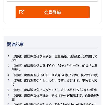
会員登録
関連記事
《連載》船腹調査⑩多目的船・重量物船、発注残は既存船比で
8%
《連載》船腹調査⑨大型LPG船、25年は発注一巡、船腹拡大基
調続く
《連載》船腹調査⑧LNG船、就航船840隻に増加、発注残380隻
《連載》船腹調査⑦ケミカル船、船隊更新進まず、隻数拡大続
く
《連載》船腹調査⑥プロダクト船、竣工本格化も高齢船が滞留
《連載》船腹調査⑤原油船、新造増勢も解撤進まず、高齢船約6
割
《連載》船腹調査④自動車船、船齢25年以上の解撤候補船が