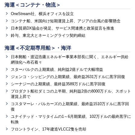
海運＜コンテナ・物流＞
OneStream社、横浜オフィスを設立
コンテナ船、米国向け短期運賃上昇、アジアの台風の影響懸念
日本貿易DX協会が発足、サービス間連携と政策提言を推進
鈴与、東北大とネーミングライツ契約締結
海運＜不定期専用船＞・海洋
日本郵船・渡辺浩庸エネルギー事業本部長に聞く、エネルギー供給
網強化へ布石着々
スターバルクの上期業績、純利益2億ドルで大幅増益
ジェンコ・シッピングの上期業績、最終益2631万ドルに黒字回復
シーナジーの上期業績、最終益3589万ドルに黒字回復
プロダクト船社ダミコの上半期、純利益2倍の8000万ドル、スポット
運賃上昇で
コスタマーレ・バルカーズの上期業績、最終益1510万ドルに黒字回
復
ユナイテッド・マリタイムの1～6月期業績、102万ドルの最終黒字に
転換
フロントライン、17年建造VLCC2隻を売却