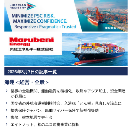
2026年8月7日の記事一覧
海運＜経営・全般＞
世界の金融機関、船舶融資を積極化、欧州やアジア船主、資金調達
が容易に
国交省の外航海運税制検討会、入港税「とん税」見直しが論点に
損害保険ジャパン、船舶サイバー保険で新補償提供
郵船、熊本地震で寄付金
エイトノット、都のエコ連携事業に採択