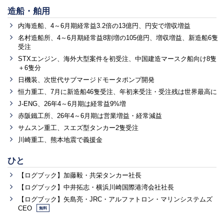
造船・舶用
内海造船、4～6月期経常益3.2倍の13億円、円安で増収増益
名村造船所、4～6月期経常益8割増の105億円、増収増益、新造船6隻
受注
STXエンジン、海外大型案件を初受注、中国建造マースク船向け8隻
＋6隻分
日機装、次世代サブマージドモータポンプ開発
恒力重工、7月に新造船46隻受注、年初来受注・受注残は世界最高に
J-ENG、26年4～6月期は経常益9%増
赤阪鐵工所、26年4～6月期は営業増益・経常減益
サムスン重工、スエズ型タンカー2隻受注
川崎重工、熊本地震で義援金
ひと
【ログブック】加藤毅・共栄タンカー社長
【ログブック】中井拓志・横浜川崎国際港湾会社社長
【ログブック】矢島亮・JRC・アルファトロン・マリンシステムズ
CEO
無料