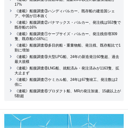
17%
《連載》船腹調査③ハンディバルカー、既存船の建造国シェ
ア、中国が日本抜く
《連載》船腹調査②パナマックス・バルカー、発注残は553隻で
既存船の16%
《連載》船腹調査①ケープサイズ・バルカー、発注残倍増309
隻、既存船の16%に
《連載》船腹調査⑩多目的船・重量物船、発注残、既存船比で1
割に増加
《連載》船腹調査⑨大型LPG船、24年の新造発注60隻超、過去
最大規模
《連載》船腹調査⑧LNG船、就航済み・発注済みが1163隻、拡
大止まず
《連載》船腹調査⑦ケミカル船、24年は67隻竣工、発注数は2
倍に
《連載》船腹調査⑥プロダクト船、MRの発注加速、15歳以上が
5割超