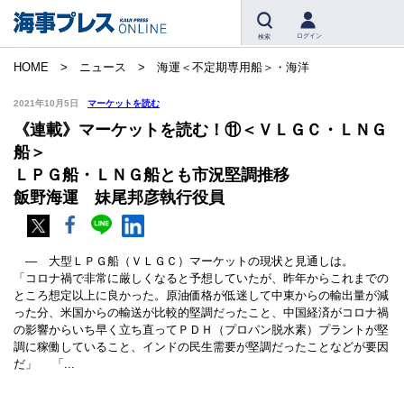
ログイン
検索
HOME
ニュース
海運＜不定期専用船＞・海洋
2021年10月5日
マーケットを読む
《連載》マーケットを読む！⑪＜ＶＬＧＣ・ＬＮＧ
船＞
ＬＰＧ船・ＬＮＧ船とも市況堅調推移
飯野海運 妹尾邦彦執行役員
― 大型ＬＰＧ船（ＶＬＧＣ）マーケットの現状と見通しは。
「コロナ禍で非常に厳しくなると予想していたが、昨年からこれまでの
ところ想定以上に良かった。原油価格が低迷して中東からの輸出量が減
った分、米国からの輸送が比較的堅調だったこと、中国経済がコロナ禍
の影響からいち早く立ち直ってＰＤＨ（プロパン脱水素）プラントが堅
調に稼働していること、インドの民生需要が堅調だったことなどが要因
だ」 「...