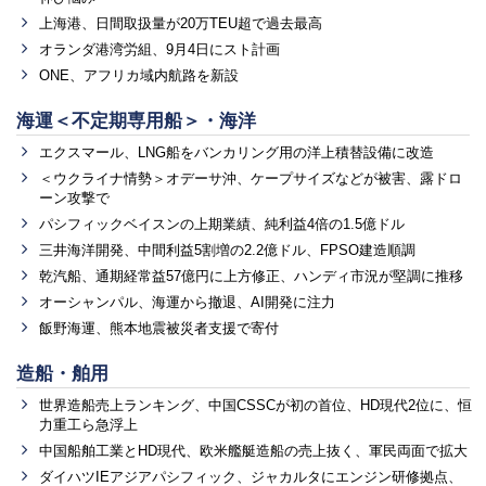
上海港、日間取扱量が20万TEU超で過去最高
オランダ港湾労組、9月4日にスト計画
ONE、アフリカ域内航路を新設
海運＜不定期専用船＞・海洋
エクスマール、LNG船をバンカリング用の洋上積替設備に改造
＜ウクライナ情勢＞オデーサ沖、ケープサイズなどが被害、露ドロ
ーン攻撃で
パシフィックベイスンの上期業績、純利益4倍の1.5億ドル
三井海洋開発、中間利益5割増の2.2億ドル、FPSO建造順調
乾汽船、通期経常益57億円に上方修正、ハンディ市況が堅調に推移
オーシャンパル、海運から撤退、AI開発に注力
飯野海運、熊本地震被災者支援で寄付
造船・舶用
世界造船売上ランキング、中国CSSCが初の首位、HD現代2位に、恒
力重工ら急浮上
中国船舶工業とHD現代、欧米艦艇造船の売上抜く、軍民両面で拡大
ダイハツIEアジアパシフィック、ジャカルタにエンジン研修拠点、