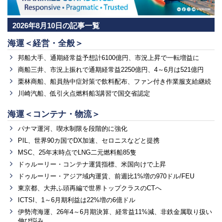
2026年8月10日の記事一覧
海運＜経営・全般＞
邦船大手、通期経常益予想計6100億円、市況上昇で一転増益に
商船三井、市況上振れで通期経常益2250億円、4～6月は521億円
栗林商船、船員熱中症対策で飲料配布、ファン付き作業服支給継続
川崎汽船、低引火点燃料船3講習で国交省認定
海運＜コンテナ・物流＞
パナマ運河、喫水制限を段階的に強化
PIL、世界90カ国でDX加速、セロニスなどと提携
MSC、25年末時点でLNG二元燃料船85隻
ドゥルーリー・コンテナ運賃指標、米国向けで上昇
ドゥルーリー・アジア域内運賃、前週比1%増の970ドル/FEU
東京都、大井ふ頭再編で世界トップクラスのCTへ
ICTSI、1～6月期利益は22%増の6億ドル
伊勢湾海運、26年4～6月期決算、経常益11%減、非鉄金属取り扱い
伸び悩み