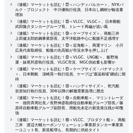
《連載》マーケットを読む！㉗＜ハンディバルカー＞、NYKバ
ルク・プロジェクト 中川優執行役員、日本出し鋼材が輸送量
増加
《連載》マーケットを読む！㉕＜VLCC、VLGC＞、日本郵船
武田隆介タンカーグループ長、トレード再編が追い風
《連載》マーケットを読む！㉔＜ケープサイズ＞、商船三井
上田健太郎鉄鋼事業部長、太平洋航路中心に船腹不足感増す
《連載》マーケットを読む！㉓＜近海船＞、商運マリン 小川
広美代表取締役、船価の先高観が市況水準を押し上げ
《連載》マーケットを読む！㉒＜VLGC、LNG船＞、飯野海
運・妹尾邦彦執行役員、VLGC市況、MGC供給量も影響か
《連載》マーケットを読む！㉑＜ケープサイズ・パナマックス
＞、日本郵船 濵崎晃一執行役員、ケープは“適温相場”継続に期
待
《連載》マーケットを読む！⑳＜ハンディサイズ＞、乾汽船
岩原知行執行役員、30年以降の解撤需要急増に懸念
《連載》マーケットを読む！⑲＜自動車船＞、マリントレーダ
ー 徳田斉周社長／長野伸彦取締役自動車船グループ部長／篠
原祥自動車船グループ副部長、用船先未定の新造発注残が40隻
強
《連載》マーケットを読む！⑱＜VLCC、プロダクト船＞、商船
三井 渡辺大輔カーボンソリューション事業群タンカー事業第
一ユニット長、新造船増も、長期的に供給タイト