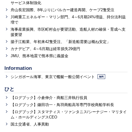
サービス体制強化
舟山長宏国際、8年ぶりにバルカー建造再開、ケープ2隻受注
川崎重工エネルギー・マリン部門、4～6月期24%増益、持分法利益
増で
海事産業振興、市区町村会が要望活動、造船人材の確保・育成へ支
援要望
揚子江船業、年初来42隻受注、「新造船需要は概ね安定」
カナデビア、4～6月期は経常損失29億円
JMU、熊本地震で熊本県に義援金
Information
シンガポール海軍、東京で艦艇一般公開イベント
無料
ひと
【ログブック】小倉伸介・商船三井執行役員
【ログブック】鎌田功一・鳥羽商船高等専門学校商船学科長
【ログブック】スタマティス・ツァンタニス/シーナジー・マリタイ
ム・ホールディングスCEO
国土交通省、人事異動