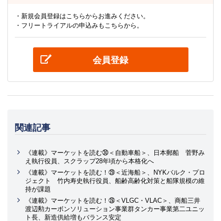
・新規会員登録はこちらからお進みください。
・フリートライアルの申込みもこちらから。
会員登録
関連記事
《連載》マーケットを読む㉚＜自動車船＞、日本郵船 菅野み
え執行役員、スクラップ28年頃から本格化へ
《連載》マーケットを読む！㉙＜近海船＞、NYKバルク・プロ
ジェクト 竹内寿史執行役員、船齢高齢化対策と船隊規模の維
持が課題
《連載》マーケットを読む！㉘＜VLGC・VLAC＞、商船三井
渡辺勲カーボンソリューション事業群タンカー事業第二ユニッ
ト長、新造供給増もバランス安定