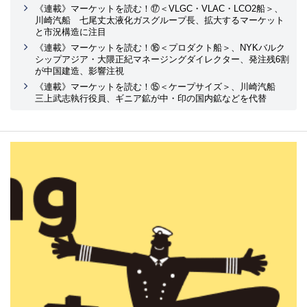
《連載》マーケットを読む！⑰＜VLGC・VLAC・LCO2船＞、
川崎汽船 七尾丈太液化ガスグループ長、拡大するマーケット
と市況構造に注目
《連載》マーケットを読む！⑯＜プロダクト船＞、NYKバルク
シップアジア・大隈正紀マネージングダイレクター、発注残6割
が中国建造、影響注視
《連載》マーケットを読む！⑮＜ケープサイズ＞、川崎汽船
三上武志執行役員、ギニア鉱が中・印の国内鉱などを代替