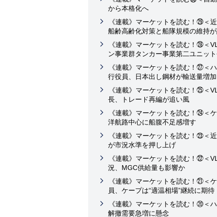
から本格化へ
《連載》マーケットを読む！㉙＜近
船齢高齢化対策と船隊規模の維持が
《連載》マーケットを読む！㉘＜VL
ン事業群タンカー事業第二ユニット
《連載》マーケットを読む！㉗＜ハ
行役員、日本出し鋼材が輸送量増加
《連載》マーケットを読む！㉕＜VL
長、トレード再編が追い風
《連載》マーケットを読む！㉔＜ケ
洋航路中心に船腹不足感増す
《連載》マーケットを読む！㉓＜近
が市況水準を押し上げ
《連載》マーケットを読む！㉒＜VL
況、MGC供給量も影響か
《連載》マーケットを読む！㉑＜ケ
員、ケープは“適温相場”継続に期待
《連載》マーケットを読む！⑳＜ハ
解撤需要急増に懸念