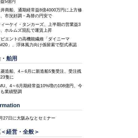
益5億円
玉井商船、通期経常益8億4000万円に上方修
正、市況好調・為替の円安で
ティーケイ・タンカーズ、上半期の営業益3
倍、ホルムズ混乱で運賃上昇
アビエントの高機能繊維「ダイニーマ
DM20」、浮体風力向け係留索で型式承認
船・舶用
三菱造船、4～6月に新造船5隻受注、受注残
23隻に
MU、4～6月期経常益10%増の108億円、今
期も業績堅調
ormation
8月27日に大阪みなとセミナー
運＜経営・全般＞