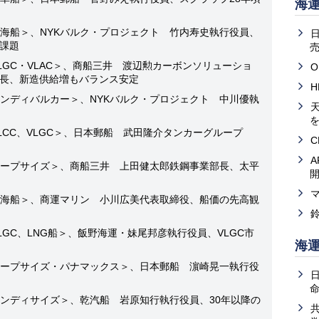
海
海船＞、NYKバルク・プロジェクト 竹内寿史執行役員、
課題
売
GC・VLAC＞、商船三井 渡辺勲カーボンソリューショ
O
長、新造供給増もバランス安定
ンディバルカー＞、NYKバルク・プロジェクト 中川優執
天
CC、VLGC＞、日本郵船 武田隆介タンカーグループ
ープサイズ＞、商船三井 上田健太郎鉄鋼事業部長、太平
海船＞、商運マリン 小川広美代表取締役、船価の先高観
GC、LNG船＞、飯野海運・妹尾邦彦執行役員、VLGC市
海
ープサイズ・パナマックス＞、日本郵船 濵崎晃一執行役
ンディサイズ＞、乾汽船 岩原知行執行役員、30年以降の