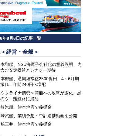
26年8月6日の記事一覧
運＜経営・全般＞
日本郵船、NSU海運子会社化の意義説明、内
航含む安定収益とシナジー期待
日本郵船、通期経常益2500億円、4～6月期
振れ、年間240円へ増配
＜ウクライナ情勢＞商船への攻撃が激化、黒
海のウ・露航路に混乱
川崎汽船、熊本地震で義援金
川崎汽船、業績予想・中計進捗動画を公開
商船三井、熊本地震で義援金