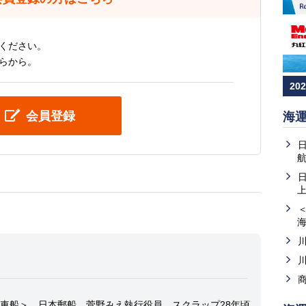
ください。
らから。
20
会員登録
海
上
車船＞、日本郵船 菅野みえ執行役員、スクラップ28年頃