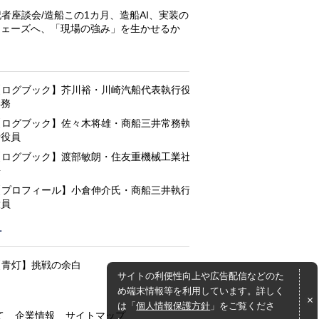
記者座談会/造船この1カ月、造船AI、実装の
フェーズへ、「現場の強み」を生かせるか
と
【ログブック】芥川裕・川崎汽船代表執行役
専務
【ログブック】佐々木将雄・商船三井常務執
行役員
【ログブック】渡部敏朗・住友重機械工業社
長
【プロフィール】小倉伸介氏・商船三井執行
役員
灯
【青灯】挑戦の余白
サイトの利便性向上や広告配信などのた
め端末情報等を利用しています。詳しく
は「
個人情報保護方針
」をご覧くださ
て
企業情報
サイトマップ