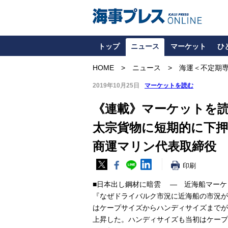
トップ
ニュース
マーケット
ひ
HOME
ニュース
海運＜不定期
2019年10月25日
マーケットを読む
《連載》マーケットを
太宗貨物に短期的に下
商運マリン代表取締役
印刷
■日本出し鋼材に暗雲 ― 近海船マー
『なぜドライバルク市況に近海船の市況が
はケープサイズからハンディサイズまでが
上昇した。ハンディサイズも当初はケープ