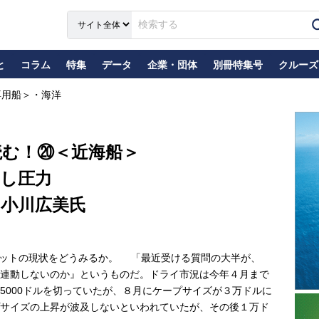
と
コラム
特集
データ
企業・団体
別冊特集号
クルーズ
専用船＞・海洋
読む！⑳＜近海船＞
押し圧力
 小川広美氏
ケットの現状をどうみるか。 「最近受ける質問の大半が、
連動しないのか』というものだ。ドライ市況は今年４月まで
5000ドルを切っていたが、８月にケープサイズが３万ドルに
サイズの上昇が波及しないといわれていたが、その後１万ド