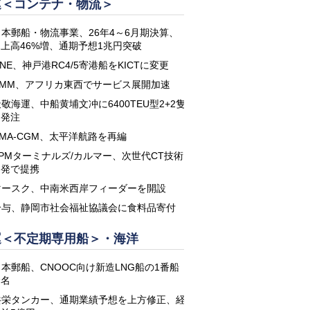
運＜コンテナ・物流＞
日本郵船・物流事業、26年4～6月期決算、
上高46%増、通期予想1兆円突破
NE、神戸港RC4/5寄港船をKICTに変更
HMM、アフリカ東西でサービス展開加速
敬海運、中船黄埔文冲に6400TEU型2+2隻
を発注
CMA-CGM、太平洋航路を再編
APMターミナルズ/カルマー、次世代CT技術
開発で提携
マースク、中南米西岸フィーダーを開設
鈴与、静岡市社会福祉協議会に食料品寄付
運＜不定期専用船＞・海洋
日本郵船、CNOOC向け新造LNG船の1番船
命名
共栄タンカー、通期業績予想を上方修正、経