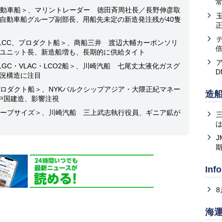
常
動車船＞、マリントレーダー 徳田斉周社長／長野伸彦取
自動車船グループ副部長、用船先未定の新造発注残が40隻
LCC、プロダクト船＞、商船三井 渡辺大輔カーボンソリ
ユニット長、新造船増も、長期的に供給タイト
GC・VLAC・LCO2船＞、川崎汽船 七尾丈太液化ガスグ
況構造に注目
ロダクト船＞、NYKバルクシップアジア・大隈正紀マネー
造
中国建造、影響注視
ープサイズ＞、川崎汽船 三上武志執行役員、ギニア鉱が
は
J
Inf
海