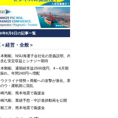
26年8月6日の記事一覧
運＜経営・全般＞
日本郵船、NSU海運子会社化の意義説明、内
航含む安定収益とシナジー期待
日本郵船、通期経常益2500億円、4～6月期
振れ、年間240円へ増配
＜ウクライナ情勢＞商船への攻撃が激化、黒
海のウ・露航路に混乱
川崎汽船、熊本地震で義援金
川崎汽船、業績予想・中計進捗動画を公開
商船三井、熊本地震で義援金