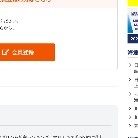
ください。
らから。
20
会員登録
海
上
誌のギリシャ船主ランキング、マリナキス氏が2位に浮上