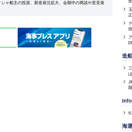
常
ギリシャ船主の投資、新造発注拡大、会期中の商談や意見発
造
は
J
Inf
海