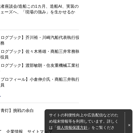
記者座談会/造船この1カ月、造船AI、実装の
フェーズへ、「現場の強み」を生かせるか
と
【ログブック】芥川裕・川崎汽船代表執行役
専務
【ログブック】佐々木将雄・商船三井常務執
行役員
【ログブック】渡部敏朗・住友重機械工業社
長
【プロフィール】小倉伸介氏・商船三井執行
役員
灯
【青灯】挑戦の余白
サイトの利便性向上や広告配信などのた
め端末情報等を利用しています。詳しく
は「
個人情報保護方針
」をご覧くださ
て
企業情報
サイトマップ