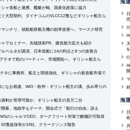
海
ギリシャ造船と連携、艦艇が軸、国産化政策に協力
次ぐ大型契約、ダイナコムのVLCC12隻などギリシャ船主ら
売
O
リンマシナリ、就航船搭載主機の効率改善へ、マースク研究
リシャでセミナー、先端技術PR、建造能力拡大も紹介
天
アルベルタが講演、日本造船に14の利点と6つの改善点
I、アテネで初のパーティー、市場開拓へ、ギリシャ船主ら
、アテネに事務所、船主と関係強化、ギリシャの新造船市場で
解になお相違、IMO・欧州・ギリシャ船主の溝、歩み寄りの
海
供給過剰か管理可能か、ギリシャ船主の見方二分
模で開幕、地政学もテーマ、開会式で「航行の自由」訴え
GMSのシャルマCEO、ダークフリート対策で解撤許可取得
、50隻超保有が19社、クラークソンズ報告