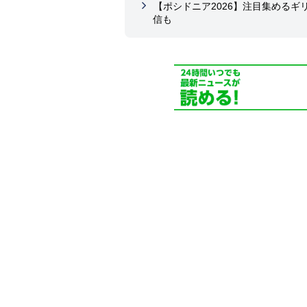
【ポシドニア2026】注目集める
信も