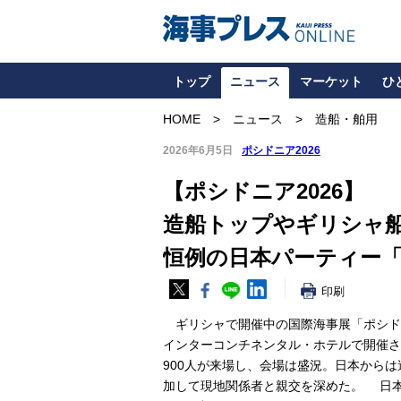
トップ
ニュース
マーケット
ひ
HOME
ニュース
造船・舶用
2026年6月5日
ポシドニア2026
【ポシドニア2026】
造船トップやギリシャ船
恒例の日本パーティー「J
印刷
ギリシャで開催中の国際海事展「ポシドニ
インターコンチネンタル・ホテルで開催さ
900人が来場し、会場は盛況。日本から
加して現地関係者と親交を深めた。 日本主