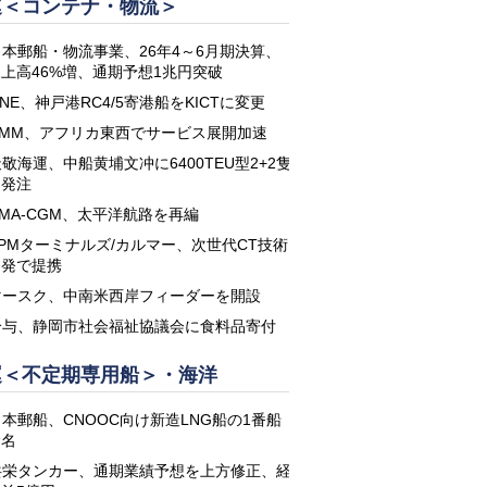
運＜コンテナ・物流＞
日本郵船・物流事業、26年4～6月期決算、
上高46%増、通期予想1兆円突破
NE、神戸港RC4/5寄港船をKICTに変更
HMM、アフリカ東西でサービス展開加速
敬海運、中船黄埔文冲に6400TEU型2+2隻
を発注
CMA-CGM、太平洋航路を再編
APMターミナルズ/カルマー、次世代CT技術
開発で提携
マースク、中南米西岸フィーダーを開設
鈴与、静岡市社会福祉協議会に食料品寄付
運＜不定期専用船＞・海洋
日本郵船、CNOOC向け新造LNG船の1番船
命名
共栄タンカー、通期業績予想を上方修正、経