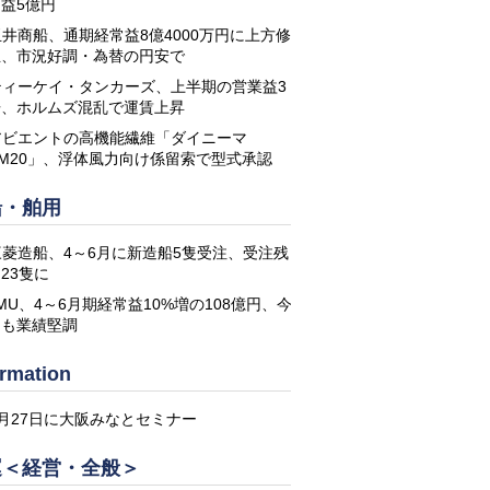
益5億円
玉井商船、通期経常益8億4000万円に上方修
正、市況好調・為替の円安で
ティーケイ・タンカーズ、上半期の営業益3
倍、ホルムズ混乱で運賃上昇
アビエントの高機能繊維「ダイニーマ
DM20」、浮体風力向け係留索で型式承認
船・舶用
三菱造船、4～6月に新造船5隻受注、受注残
23隻に
MU、4～6月期経常益10%増の108億円、今
期も業績堅調
ormation
8月27日に大阪みなとセミナー
運＜経営・全般＞