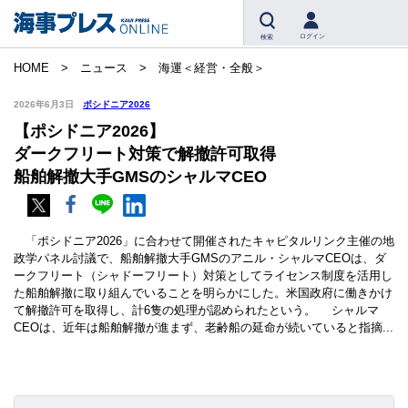
ログイン
検索
HOME
ニュース
海運＜経営・全般＞
2026年6月3日
ポシドニア2026
【ポシドニア2026】
ダークフリート対策で解撤許可取得
船舶解撤大手GMSのシャルマCEO
「ポシドニア2026」に合わせて開催されたキャピタルリンク主催の地
政学パネル討議で、船舶解撤大手GMSのアニル・シャルマCEOは、ダ
ークフリート（シャドーフリート）対策としてライセンス制度を活用し
た船舶解撤に取り組んでいることを明らかにした。米国政府に働きかけ
て解撤許可を取得し、計6隻の処理が認められたという。 シャルマ
CEOは、近年は船舶解撤が進まず、老齢船の延命が続いていると指摘...