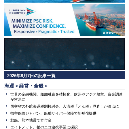
2026年8月7日の記事一覧
海運＜経営・全般＞
世界の金融機関、船舶融資を積極化、欧州やアジア船主、資金調達
が容易に
国交省の外航海運税制検討会、入港税「とん税」見直しが論点に
損害保険ジャパン、船舶サイバー保険で新補償提供
郵船、熊本地震で寄付金
エイトノット、都のエコ連携事業に採択