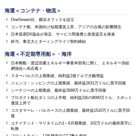
海運＜コンテナ・物流＞
OneStream社、横浜オフィスを設立
コンテナ船、米国向け短期運賃上昇、アジアの台風の影響懸念
日本貿易DX協会が発足、サービス間連携と政策提言を推進
鈴与、東北大とネーミングライツ契約締結
海運＜不定期専用船＞・海洋
日本郵船・渡辺浩庸エネルギー事業本部長に聞く、エネルギー供給
網強化へ布石着々
スターバルクの上期業績、純利益2億ドルで大幅増益
ジェンコ・シッピングの上期業績、最終益2631万ドルに黒字回復
シーナジーの上期業績、最終益3589万ドルに黒字回復
プロダクト船社ダミコの上半期、純利益2倍の8000万ドル、スポット
運賃上昇で
コスタマーレ・バルカーズの上期業績、最終益1510万ドルに黒字回
復
ユナイテッド・マリタイムの1～6月期業績、102万ドルの最終黒字に
転換
フロントライン、17年建造VLCC2隻を売却