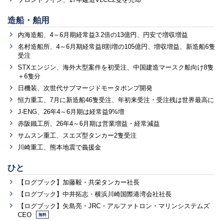
造船・舶用
内海造船、4～6月期経常益3.2倍の13億円、円安で増収増益
名村造船所、4～6月期経常益8割増の105億円、増収増益、新造船6隻
受注
STXエンジン、海外大型案件を初受注、中国建造マースク船向け8隻
＋6隻分
日機装、次世代サブマージドモータポンプ開発
恒力重工、7月に新造船46隻受注、年初来受注・受注残は世界最高に
J-ENG、26年4～6月期は経常益9%増
赤阪鐵工所、26年4～6月期は営業増益・経常減益
サムスン重工、スエズ型タンカー2隻受注
川崎重工、熊本地震で義援金
ひと
【ログブック】加藤毅・共栄タンカー社長
【ログブック】中井拓志・横浜川崎国際港湾会社社長
【ログブック】矢島亮・JRC・アルファトロン・マリンシステムズ
CEO
無料