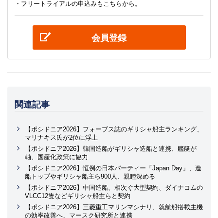
・フリートライアルの申込みもこちらから。
会員登録
関連記事
【ポシドニア2026】フォーブス誌のギリシャ船主ランキング、
マリナキス氏が2位に浮上
【ポシドニア2026】韓国造船がギリシャ造船と連携、艦艇が
軸、国産化政策に協力
【ポシドニア2026】恒例の日本パーティー「Japan Day」、造
船トップやギリシャ船主ら900人、親睦深める
【ポシドニア2026】中国造船、相次ぐ大型契約、ダイナコムの
VLCC12隻などギリシャ船主らと契約
【ポシドニア2026】三菱重工マリンマシナリ、就航船搭載主機
の効率改善へ、マースク研究所と連携