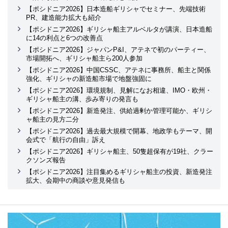
【ポシドニア2026】日本造船ギリシャでセミナー、先端技術
PR、建造能力拡大も紹介
【ポシドニア2026】ギリシャ船主アルベルタが講演、日本造船
に14の利点と6つの改善点
【ポシドニア2026】ジャパンP&I、アテネで初のパーティー、
市場開拓へ、ギリシャ船主ら200人参加
【ポシドニア2026】中国CSSC、アテネに事務所、船主と関係
強化、ギリシャの新造船市場で地盤強固に
【ポシドニア2026】環境規制、見解になお相違、IMO・欧州・
ギリシャ船主の溝、歩み寄りの発言も
【ポシドニア2026】新造発注、供給過剰か管理可能か、ギリシ
ャ船主の見方二分
【ポシドニア2026】過去最大規模で開幕、地政学もテーマ、開
会式で「航行の自由」訴え
【ポシドニア2026】ギリシャ船主、50隻超保有が19社、クラー
クソンズ報告
【ポシドニア2026】注目集めるギリシャ船主の投資、新造発注
拡大、会期中の商談や意見発信も