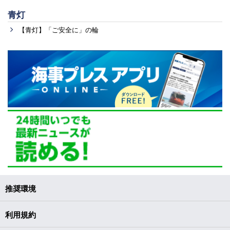
青灯
【青灯】「ご安全に」の輪
推奨環境
利用規約