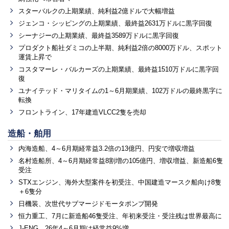
スターバルクの上期業績、純利益2億ドルで大幅増益
ジェンコ・シッピングの上期業績、最終益2631万ドルに黒字回復
シーナジーの上期業績、最終益3589万ドルに黒字回復
プロダクト船社ダミコの上半期、純利益2倍の8000万ドル、スポット
運賃上昇で
コスタマーレ・バルカーズの上期業績、最終益1510万ドルに黒字回
復
ユナイテッド・マリタイムの1～6月期業績、102万ドルの最終黒字に
転換
フロントライン、17年建造VLCC2隻を売却
造船・舶用
内海造船、4～6月期経常益3.2倍の13億円、円安で増収増益
名村造船所、4～6月期経常益8割増の105億円、増収増益、新造船6隻
受注
STXエンジン、海外大型案件を初受注、中国建造マースク船向け8隻
＋6隻分
日機装、次世代サブマージドモータポンプ開発
恒力重工、7月に新造船46隻受注、年初来受注・受注残は世界最高に
J-ENG、26年4～6月期は経常益9%増