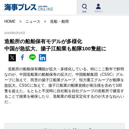
ログイン
検索
HOME
ニュース
造船・舶用
2026年5月19日
造船所の船舶保有モデルが多様化
中国が急拡大、揚子江船業も船隊100隻超に
造船所の船舶保有機能が拡大・多様化している。特にここ数年で鮮明
なのが、中国造船業の船舶保有の拡大だ。中国船舶集団（CSSC）グル
ープに加えて、民営の揚子江船業グループ、恒力重工グループが船隊を
急拡大。CSSCに加えて、揚子江船業の船隊規模が発注残を含めて100
隻を超えた。もともと不況時に自社船を自社グループの造船所で建造す
ることで操業を確保したり、造船業の収益安定化するのが大きなねらい
だ...