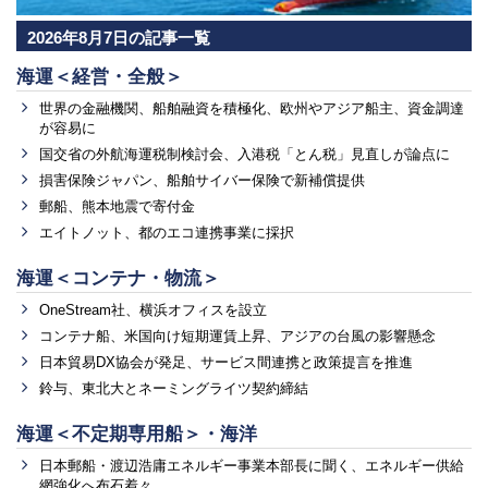
2026年8月7日の記事一覧
海運＜経営・全般＞
世界の金融機関、船舶融資を積極化、欧州やアジア船主、資金調達
が容易に
国交省の外航海運税制検討会、入港税「とん税」見直しが論点に
損害保険ジャパン、船舶サイバー保険で新補償提供
郵船、熊本地震で寄付金
エイトノット、都のエコ連携事業に採択
海運＜コンテナ・物流＞
OneStream社、横浜オフィスを設立
コンテナ船、米国向け短期運賃上昇、アジアの台風の影響懸念
日本貿易DX協会が発足、サービス間連携と政策提言を推進
鈴与、東北大とネーミングライツ契約締結
海運＜不定期専用船＞・海洋
日本郵船・渡辺浩庸エネルギー事業本部長に聞く、エネルギー供給
網強化へ布石着々