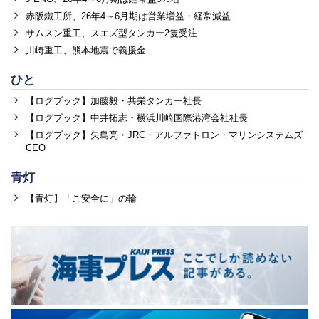
赤阪鐵工所、26年4～6月期は営業増益・経常減益
サムスン重工、スエズ型タンカー2隻受注
川崎重工、熊本地震で義援金
ひと
【ログブック】加藤毅・共栄タンカー社長
【ログブック】中井拓志・横浜川崎国際港湾会社社長
【ログブック】矢島亮・JRC・アルファトロン・マリンシステムズ
CEO
青灯
【青灯】「ご安全に」の輪