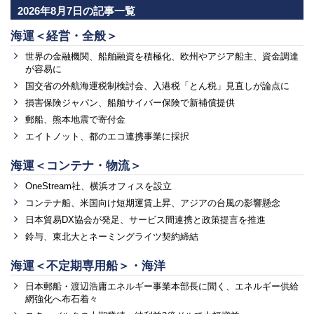
2026年8月7日の記事一覧
海運＜経営・全般＞
世界の金融機関、船舶融資を積極化、欧州やアジア船主、資金調達
が容易に
国交省の外航海運税制検討会、入港税「とん税」見直しが論点に
損害保険ジャパン、船舶サイバー保険で新補償提供
郵船、熊本地震で寄付金
エイトノット、都のエコ連携事業に採択
海運＜コンテナ・物流＞
OneStream社、横浜オフィスを設立
コンテナ船、米国向け短期運賃上昇、アジアの台風の影響懸念
日本貿易DX協会が発足、サービス間連携と政策提言を推進
鈴与、東北大とネーミングライツ契約締結
海運＜不定期専用船＞・海洋
日本郵船・渡辺浩庸エネルギー事業本部長に聞く、エネルギー供給
網強化へ布石着々