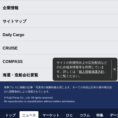
企業情報
サイトマップ
Daily Cargo
CRUISE
COMPASS
サイトの利便性向上や広告配信など
のため端末情報等を利用していま
す。詳しくは「
個人情報保護方針
」
海運・造船会社要覧
をご覧ください。
海事プレスに掲載の記事・写真等の無断転載を禁じます。すべての内容は日本の著作権法並
びに国際条約により保護されています。
© Kaiji Press Co., Ltd. All rights reserved.
No reproduction or republication without written permission.
トップ
ニュース
マーケット
ひと
コラム
特集
デー