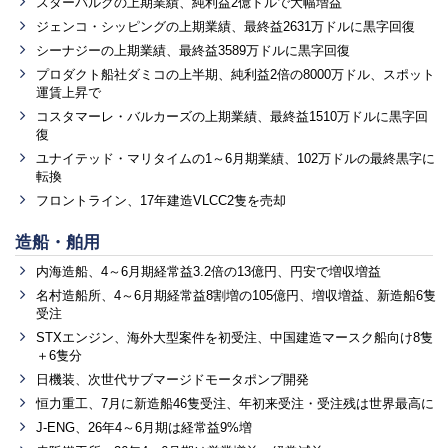
スターバルクの上期業績、純利益2億ドルで大幅増益
ジェンコ・シッピングの上期業績、最終益2631万ドルに黒字回復
シーナジーの上期業績、最終益3589万ドルに黒字回復
プロダクト船社ダミコの上半期、純利益2倍の8000万ドル、スポット
運賃上昇で
コスタマーレ・バルカーズの上期業績、最終益1510万ドルに黒字回
復
ユナイテッド・マリタイムの1～6月期業績、102万ドルの最終黒字に
転換
フロントライン、17年建造VLCC2隻を売却
造船・舶用
内海造船、4～6月期経常益3.2倍の13億円、円安で増収増益
名村造船所、4～6月期経常益8割増の105億円、増収増益、新造船6隻
受注
STXエンジン、海外大型案件を初受注、中国建造マースク船向け8隻
＋6隻分
日機装、次世代サブマージドモータポンプ開発
恒力重工、7月に新造船46隻受注、年初来受注・受注残は世界最高に
J-ENG、26年4～6月期は経常益9%増