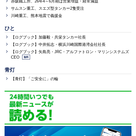
赤阪鐵工所、26年4～6月期は営業増益・経常減益
サムスン重工、スエズ型タンカー2隻受注
川崎重工、熊本地震で義援金
ひと
【ログブック】加藤毅・共栄タンカー社長
【ログブック】中井拓志・横浜川崎国際港湾会社社長
【ログブック】矢島亮・JRC・アルファトロン・マリンシステムズ
CEO
無料
青灯
【青灯】「ご安全に」の輪