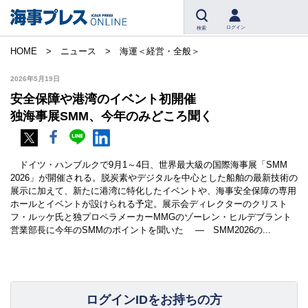
ログイン
検索
HOME
ニュース
海運＜経営・全般＞
2026年5月19日
安全保障や港湾のイベント初開催
独海事展SMM、今年のみどころ聞く
ドイツ・ハンブルクで9月1～4日、世界最大級の国際海事展「SMM
2026」が開催される。脱炭素やデジタルを中心とした船舶の最新技術の
展示に加えて、新たに港湾に特化したイベントや、海事安全保障の専用
ホールとイベントが設けられる予定。展示会ディレクターのクリスト
フ・ルッケ氏と独プロペラメーカーMMGのゾーレン・ヒルデブラント
営業部長に今年のSMMのポイントを聞いた ― SMM2026の...
ログインIDをお持ちの方