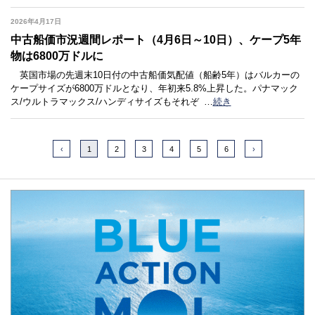
2026年4月17日
中古船価市況週間レポート（4月6日～10日）、ケープ5年
物は6800万ドルに
英国市場の先週末10日付の中古船価気配値（船齢5年）はバルカーの
ケープサイズが6800万ドルとなり、年初来5.8%上昇した。パナマック
ス/ウルトラマックス/ハンディサイズもそれぞ
…
続き
‹
1
2
3
4
5
6
›