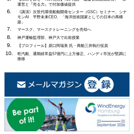
運営と『売る力』で付加価値提供
6.
《講演》次世代環境船舶開発センター（GSC）セミナー、シナ
モンAI 平野未来CEO、「海洋技術国家としての日本の再構
築」
7.
マースク、マースクトレーニングを売却へ
8.
神戸運輸監理部、神戸大で出前授業
9.
【プロフィール】原口阿瑞美 氏・商船三井執行役員
10.
乾汽船、通期経常益57億円に上方修正、ハンディ市況が堅調に
推移