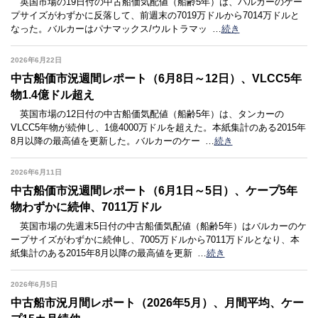
英国市場の19日付の中古船価気配値（船齢5年）は、バルカーのケー
プサイズがわずかに反落して、前週末の7019万ドルから7014万ドルと
なった。バルカーはパナマックス/ウルトラマッ
…
続き
2026年6月22日
中古船価市況週間レポート（6月8日～12日）、VLCC5年
物1.4億ドル超え
英国市場の12日付の中古船価気配値（船齢5年）は、タンカーの
VLCC5年物が続伸し、1億4000万ドルを超えた。本紙集計のある2015年
8月以降の最高値を更新した。バルカーのケー
…
続き
2026年6月11日
中古船価市況週間レポート（6月1日～5日）、ケープ5年
物わずかに続伸、7011万ドル
英国市場の先週末5日付の中古船価気配値（船齢5年）はバルカーのケ
ープサイズがわずかに続伸し、7005万ドルから7011万ドルとなり、本
紙集計のある2015年8月以降の最高値を更新
…
続き
2026年6月5日
中古船市況月間レポート（2026年5月）、月間平均、ケー