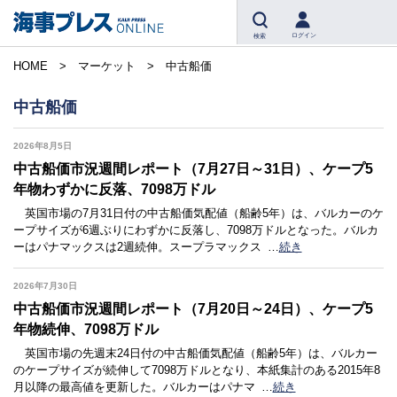
ログイン
検索
HOME
マーケット
中古船価
中古船価
2026年8月5日
中古船価市況週間レポート（7月27日～31日）、ケープ5
年物わずかに反落、7098万ドル
英国市場の7月31日付の中古船価気配値（船齢5年）は、バルカーのケ
ープサイズが6週ぶりにわずかに反落し、7098万ドルとなった。バルカ
ーはパナマックスは2週続伸。スープラマックス
…
続き
2026年7月30日
中古船価市況週間レポート（7月20日～24日）、ケープ5
年物続伸、7098万ドル
英国市場の先週末24日付の中古船価気配値（船齢5年）は、バルカー
のケープサイズが続伸して7098万ドルとなり、本紙集計のある2015年8
月以降の最高値を更新した。バルカーはパナマ
…
続き