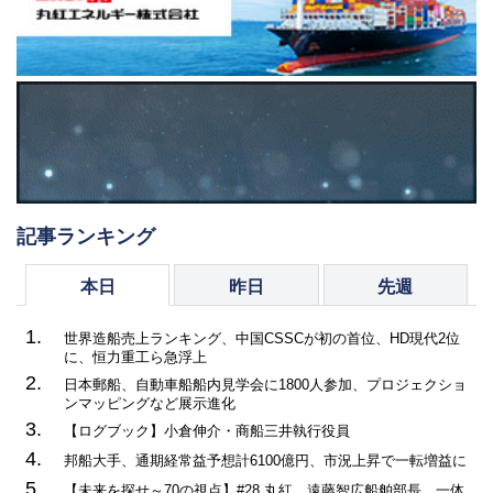
記事ランキング
本日
昨日
先週
1.
世界造船売上ランキング、中国CSSCが初の首位、HD現代2位
に、恒力重工ら急浮上
2.
日本郵船、自動車船船内見学会に1800人参加、プロジェクショ
ンマッピングなど展示進化
3.
【ログブック】小倉伸介・商船三井執行役員
4.
邦船大手、通期経常益予想計6100億円、市況上昇で一転増益に
5.
【未来を探せ～70の視点】#28 丸紅 遠藤智広船舶部長、一体