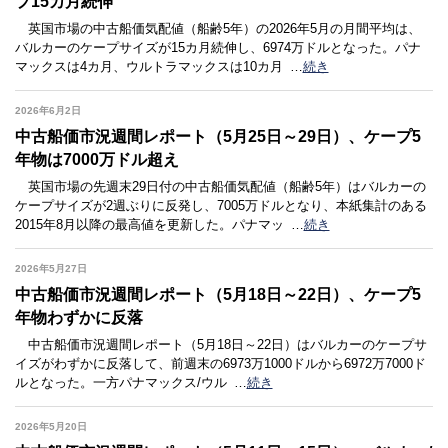
プ15カ月続伸
英国市場の中古船価気配値（船齢5年）の2026年5月の月間平均は、
バルカーのケープサイズが15カ月続伸し、6974万ドルとなった。パナ
マックスは4カ月、ウルトラマックスは10カ月
…
続き
2026年6月2日
中古船価市況週間レポート（5月25日～29日）、ケープ5
年物は7000万ドル超え
英国市場の先週末29日付の中古船価気配値（船齢5年）はバルカーの
ケープサイズが2週ぶりに反発し、7005万ドルとなり、本紙集計のある
2015年8月以降の最高値を更新した。パナマッ
…
続き
2026年5月27日
中古船価市況週間レポート（5月18日～22日）、ケープ5
年物わずかに反落
中古船価市況週間レポート（5月18日～22日）はバルカーのケープサ
イズがわずかに反落して、前週末の6973万1000ドルから6972万7000ド
ルとなった。一方パナマックス/ウル
…
続き
2026年5月20日