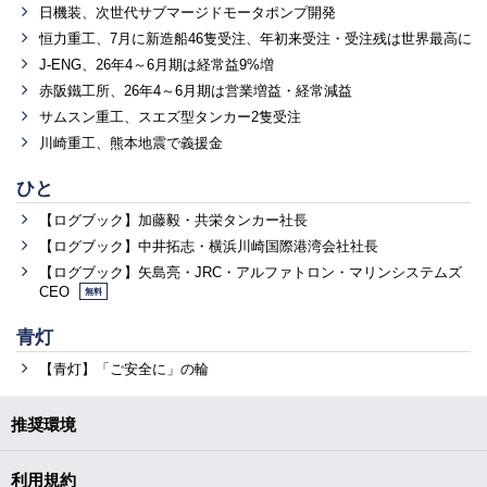
日機装、次世代サブマージドモータポンプ開発
恒力重工、7月に新造船46隻受注、年初来受注・受注残は世界最高に
J-ENG、26年4～6月期は経常益9%増
赤阪鐵工所、26年4～6月期は営業増益・経常減益
サムスン重工、スエズ型タンカー2隻受注
川崎重工、熊本地震で義援金
ひと
【ログブック】加藤毅・共栄タンカー社長
【ログブック】中井拓志・横浜川崎国際港湾会社社長
【ログブック】矢島亮・JRC・アルファトロン・マリンシステムズ
CEO
無料
青灯
【青灯】「ご安全に」の輪
推奨環境
利用規約