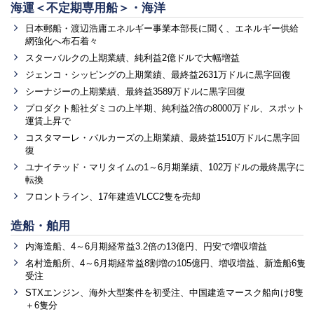
海運＜不定期専用船＞・海洋
日本郵船・渡辺浩庸エネルギー事業本部長に聞く、エネルギー供給
網強化へ布石着々
スターバルクの上期業績、純利益2億ドルで大幅増益
ジェンコ・シッピングの上期業績、最終益2631万ドルに黒字回復
シーナジーの上期業績、最終益3589万ドルに黒字回復
プロダクト船社ダミコの上半期、純利益2倍の8000万ドル、スポット
運賃上昇で
コスタマーレ・バルカーズの上期業績、最終益1510万ドルに黒字回
復
ユナイテッド・マリタイムの1～6月期業績、102万ドルの最終黒字に
転換
フロントライン、17年建造VLCC2隻を売却
造船・舶用
内海造船、4～6月期経常益3.2倍の13億円、円安で増収増益
名村造船所、4～6月期経常益8割増の105億円、増収増益、新造船6隻
受注
STXエンジン、海外大型案件を初受注、中国建造マースク船向け8隻
＋6隻分