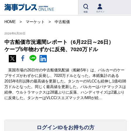
ログイン
検索
HOME
マーケット
中古船価
2026年6月30日
中古船価市況週間レポート（6月22日～26日）
ケープ5年物わずかに反発、7020万ドル
英国市場の26日付の中古船価気配値（船齢5年）は、バルカーのケー
プサイズがわずかに反発し、7020万ドルとなった。本紙集計のある
2015年8月以降の最高値を更新した。タンカーのVLCCも続伸し1億4108
万ドルとなった。同じく最高値を更新した。バルカーはパナマックスは
続伸、ウルトラマックスは28週ぶりに反落、ハンディサイズは2週ぶり
に反発した。タンカーはVLCC/スエズマックス/MRが続...
ログインIDをお持ちの方