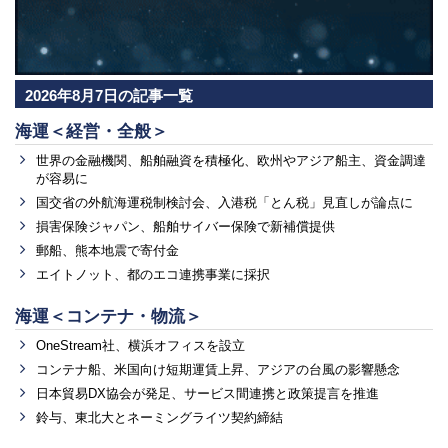
2026年8月7日の記事一覧
海運＜経営・全般＞
世界の金融機関、船舶融資を積極化、欧州やアジア船主、資金調達
が容易に
国交省の外航海運税制検討会、入港税「とん税」見直しが論点に
損害保険ジャパン、船舶サイバー保険で新補償提供
郵船、熊本地震で寄付金
エイトノット、都のエコ連携事業に採択
海運＜コンテナ・物流＞
OneStream社、横浜オフィスを設立
コンテナ船、米国向け短期運賃上昇、アジアの台風の影響懸念
日本貿易DX協会が発足、サービス間連携と政策提言を推進
鈴与、東北大とネーミングライツ契約締結