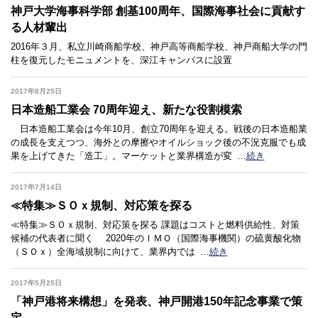
神戸大学海事科学部 創基100周年、国際海事社会に貢献す
る人材輩出
2016年３月、私立川崎商船学校、神戸高等商船学校、神戸商船大学の門
柱を復元したモニュメントを、深江キャンパスに設置
2017年8月25日
日本造船工業会 70周年迎え、新たな役割模索
日本造船工業会は今年10月、創立70周年を迎える。戦後の日本造船業
の成長を支えつつ、海外との摩擦やオイルショック後の不況克服でも成
果を上げてきた「造工」。マーケットと業界構造が変
…
続き
2017年7月14日
≪特集≫ＳＯｘ規制、対応策を探る
≪特集≫ＳＯｘ規制、対応策を探る 課題はコストと燃料供給性、対策
候補の代表者に聞く 2020年のＩＭＯ（国際海事機関）の硫黄酸化物
（ＳＯｘ）全海域規制に向けて、業界内では
…
続き
2017年5月25日
「神戸港将来構想」を発表、神戸開港150年記念事業で策
定