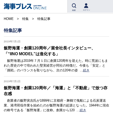
ログイン
検索
HOME
特集
特集記事
特集記事
2019年7月1日
飯野海運・創業120周年／當舍社長インタビュー、
「“IINO MODEL”は進化する」
飯野海運は2019年７月１日に創業120周年を迎えた。時に荒波にもま
れた歴史の中で培われた堅実経営が同社の特徴だ。今後も「安定」と
「挑戦」のバランスを取りながら、次の120年の姿
…
続き
2019年7月1日
飯野海運・創業120周年／「海運」と「不動産」で放つ存
在感
創業者の飯野寅吉氏が1899年に京都府・舞鶴で曳船による石炭運送
業、港湾荷役作業を始めたのが飯野海運の起源となった。1944年に現在
の称号である「飯野海運」に改称。創業から120
…
続き