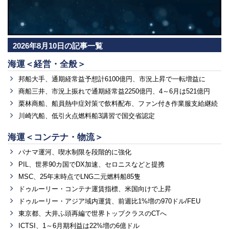
2026年8月10日の記事一覧
海運＜経営・全般＞
邦船大手、通期経常益予想計6100億円、市況上昇で一転増益に
商船三井、市況上振れで通期経常益2250億円、4～6月は521億円
栗林商船、船員熱中症対策で飲料配布、ファン付き作業服支給継続
川崎汽船、低引火点燃料船3講習で国交省認定
海運＜コンテナ・物流＞
パナマ運河、喫水制限を段階的に強化
PIL、世界90カ国でDX加速、セロニスなどと提携
MSC、25年末時点でLNG二元燃料船85隻
ドゥルーリー・コンテナ運賃指標、米国向けで上昇
ドゥルーリー・アジア域内運賃、前週比1%増の970ドル/FEU
東京都、大井ふ頭再編で世界トップクラスのCTへ
ICTSI、1～6月期利益は22%増の6億ドル