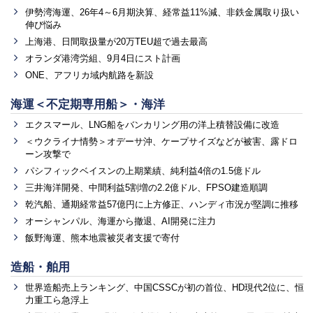
伊勢湾海運、26年4～6月期決算、経常益11%減、非鉄金属取り扱い
伸び悩み
上海港、日間取扱量が20万TEU超で過去最高
オランダ港湾労組、9月4日にスト計画
ONE、アフリカ域内航路を新設
海運＜不定期専用船＞・海洋
エクスマール、LNG船をバンカリング用の洋上積替設備に改造
＜ウクライナ情勢＞オデーサ沖、ケープサイズなどが被害、露ドロ
ーン攻撃で
パシフィックベイスンの上期業績、純利益4倍の1.5億ドル
三井海洋開発、中間利益5割増の2.2億ドル、FPSO建造順調
乾汽船、通期経常益57億円に上方修正、ハンディ市況が堅調に推移
オーシャンパル、海運から撤退、AI開発に注力
飯野海運、熊本地震被災者支援で寄付
造船・舶用
世界造船売上ランキング、中国CSSCが初の首位、HD現代2位に、恒
力重工ら急浮上