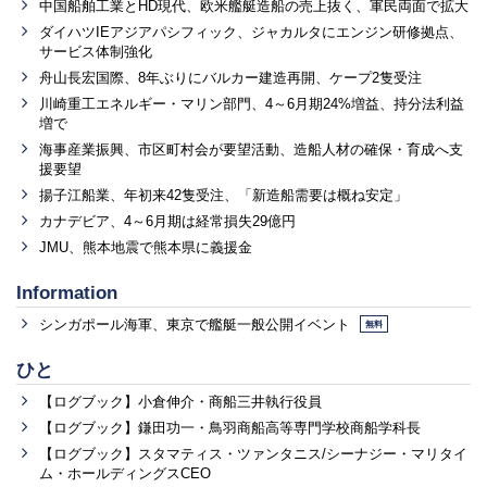
中国船舶工業とHD現代、欧米艦艇造船の売上抜く、軍民両面で拡大
ダイハツIEアジアパシフィック、ジャカルタにエンジン研修拠点、
サービス体制強化
舟山長宏国際、8年ぶりにバルカー建造再開、ケープ2隻受注
川崎重工エネルギー・マリン部門、4～6月期24%増益、持分法利益
増で
海事産業振興、市区町村会が要望活動、造船人材の確保・育成へ支
援要望
揚子江船業、年初来42隻受注、「新造船需要は概ね安定」
カナデビア、4～6月期は経常損失29億円
JMU、熊本地震で熊本県に義援金
Information
シンガポール海軍、東京で艦艇一般公開イベント
無料
ひと
【ログブック】小倉伸介・商船三井執行役員
【ログブック】鎌田功一・鳥羽商船高等専門学校商船学科長
【ログブック】スタマティス・ツァンタニス/シーナジー・マリタイ
ム・ホールディングスCEO