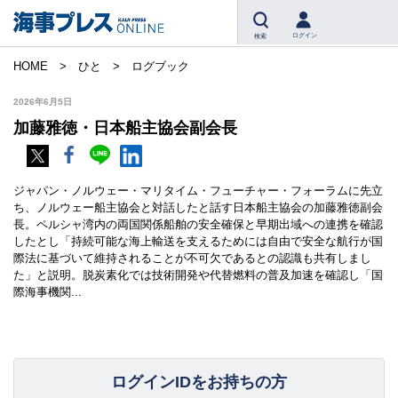
ログイン
検索
HOME
ひと
ログブック
2026年6月5日
加藤雅徳・日本船主協会副会長
ジャパン・ノルウェー・マリタイム・フューチャー・フォーラムに先立
ち、ノルウェー船主協会と対話したと話す日本船主協会の加藤雅徳副会
長。ペルシャ湾内の両国関係船舶の安全確保と早期出域への連携を確認
したとし「持続可能な海上輸送を支えるためには自由で安全な航行が国
際法に基づいて維持されることが不可欠であるとの認識も共有しまし
た」と説明。脱炭素化では技術開発や代替燃料の普及加速を確認し「国
際海事機関...
ログインIDをお持ちの方