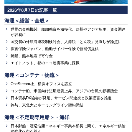
2026年8月7日の記事一覧
海運＜経営・全般＞
世界の金融機関、船舶融資を積極化、欧州やアジア船主、資金調達
が容易に
国交省の外航海運税制検討会、入港税「とん税」見直しが論点に
損害保険ジャパン、船舶サイバー保険で新補償提供
郵船、熊本地震で寄付金
エイトノット、都のエコ連携事業に採択
海運＜コンテナ・物流＞
OneStream社、横浜オフィスを設立
コンテナ船、米国向け短期運賃上昇、アジアの台風の影響懸念
日本貿易DX協会が発足、サービス間連携と政策提言を推進
鈴与、東北大とネーミングライツ契約締結
海運＜不定期専用船＞・海洋
日本郵船・渡辺浩庸エネルギー事業本部長に聞く、エネルギー供給
網強化へ布石着々