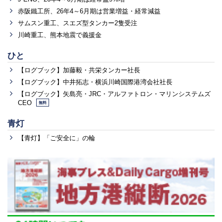
赤阪鐵工所、26年4～6月期は営業増益・経常減益
サムスン重工、スエズ型タンカー2隻受注
川崎重工、熊本地震で義援金
ひと
【ログブック】加藤毅・共栄タンカー社長
【ログブック】中井拓志・横浜川崎国際港湾会社社長
【ログブック】矢島亮・JRC・アルファトロン・マリンシステムズ
CEO
無料
青灯
【青灯】「ご安全に」の輪