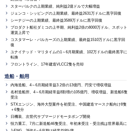
スターバルクの上期業績、純利益2億ドルで大幅増益
ジェンコ・シッピングの上期業績、最終益2631万ドルに黒字回復
シーナジーの上期業績、最終益3589万ドルに黒字回復
プロダクト船社ダミコの上半期、純利益2倍の8000万ドル、スポット
運賃上昇で
コスタマーレ・バルカーズの上期業績、最終益1510万ドルに黒字回
復
ユナイテッド・マリタイムの1～6月期業績、102万ドルの最終黒字に
転換
フロントライン、17年建造VLCC2隻を売却
造船・舶用
内海造船、4～6月期経常益3.2倍の13億円、円安で増収増益
名村造船所、4～6月期経常益8割増の105億円、増収増益、新造船6隻
受注
STXエンジン、海外大型案件を初受注、中国建造マースク船向け8隻
＋6隻分
日機装、次世代サブマージドモータポンプ開発
恒力重工、7月に新造船46隻受注、年初来受注・受注残は世界最高に
J-ENG、26年4～6月期は経常益9%増