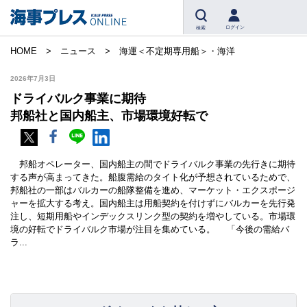
ログイン
検索
HOME
ニュース
海運＜不定期専用船＞・海洋
2026年7月3日
ドライバルク事業に期待
邦船社と国内船主、市場環境好転で
邦船オペレーター、国内船主の間でドライバルク事業の先行きに期待
する声が高まってきた。船腹需給のタイト化が予想されているためで、
邦船社の一部はバルカーの船隊整備を進め、マーケット・エクスポージ
ャーを拡大する考え。国内船主は用船契約を付けずにバルカーを先行発
注し、短期用船やインデックスリンク型の契約を増やしている。市場環
境の好転でドライバルク市場が注目を集めている。 「今後の需給バ
ラ...